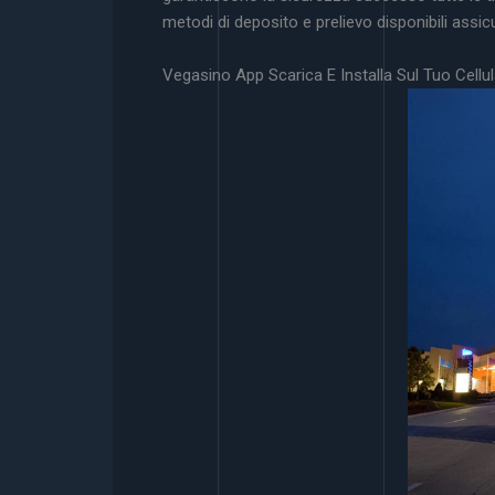
metodi di deposito e prelievo disponibili ass
Vegasino App Scarica E Installa Sul Tuo Cellu