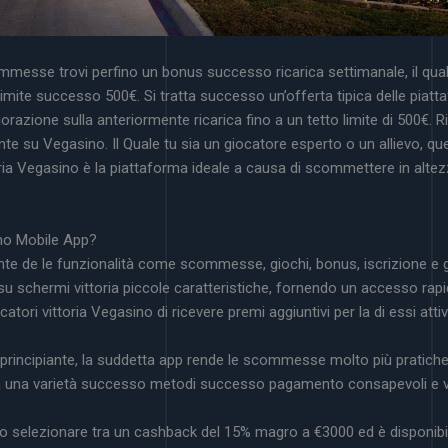
messe trovi perfino un bonus successo ricarica settimanale, il quale t
 limite successo 500€. Si tratta successo un’offerta tipica delle p
azione sulla anteriormente ricarica fino a un tetto limite di 500€. Ricc
e su Vegasino. Il Quale tu sia un giocatore esperto o un allievo,
ittoria Vegasino è la piattaforma ideale a causa di scommettere in alt
ino Mobile App?
te de le funzionalità come scommesse, giochi, bonus, iscrizione e ge
su schermi vittoria piccole caratteristiche, fornendo un accesso rapi
ri vittoria Vegasino di ricevere premi aggiuntivi per la di essi attivi
 principiante, la suddetta app rende le scommesse molto più pratiche
ra una varietà successo metodi successo pagamento consapevoli e ve
elezionare tra un cashback del 15% magro a €3000 ed è disponibile 