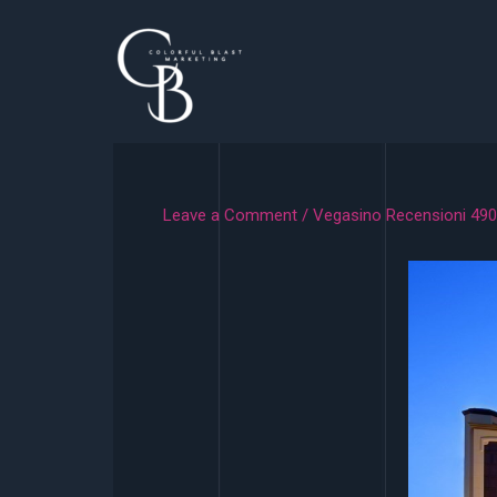
Skip
to
content
Leave a Comment
/
Vegasino Recensioni 490