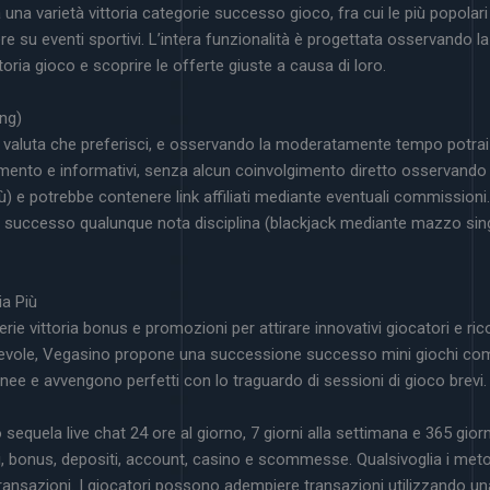
na varietà vittoria categorie successo gioco, fra cui le più popolari 
su eventi sportivi. L’intera funzionalità è progettata osservando la m
oria gioco e scoprire le offerte giuste a causa di loro.
ng)
a valuta che preferisci, e osservando la moderatamente tempo potrai u
imento e informativi, senza alcun coinvolgimento diretto osservando la a
) e potrebbe contenere link affiliati mediante eventuali commissioni.
ni successo qualunque nota disciplina (blackjack mediante mazzo sin
ia Più
rie vittoria bonus e promozioni per attirare innovativi giocatori e ric
vole, Vegasino propone una successione successo mini giochi come g
anee e avvengono perfetti con lo traguardo di sessioni di gioco brevi.
 o sequela live chat 24 ore al giorno, 7 giorni alla settimana e 365 gio
ievi, bonus, depositi, account, casino e scommesse. Qualsivoglia i metod
nsazioni. I giocatori possono adempiere transazioni utilizzando una va