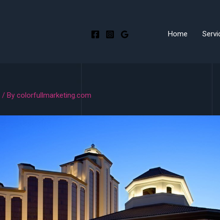
Home
Servi
/ By
colorfullmarketing.com