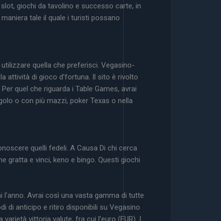
slot, giochi da tavolino e successo carte, in
aniera tale il quale i turisti possano
tilizzare quella che preferisci. Vegasino-
ttività di gioco d’fortuna. Il sito è rivolto
 Per quel che riguarda i Table Games, avrai
golo o con più mazzi, poker Texas o nella
onoscere quelli fedeli. A Causa Di chi cerca
ratta e vinci, keno e bingo. Questi giochi
rni l’anno. Avrai così una vasta gamma di tutte
i di anticipo e ritiro disponibili su Vegasino
rietà vittoria valute, fra cui l’euro (EUR). I