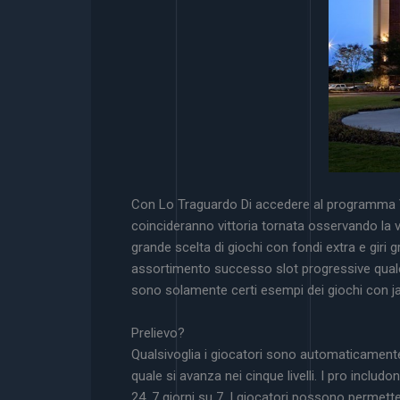
Con Lo Traguardo Di accedere al programma VIP
coincideranno vittoria tornata osservando la 
grande scelta di giochi con fondi extra e giri g
assortimento successo slot progressive quale o
sono solamente certi esempi dei giochi con jac
Prelievo?
Qualsivoglia i giocatori sono automaticamente
quale si avanza nei cinque livelli. I pro includo
24, 7 giorni su 7. I giocatori possono permette