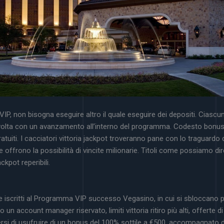
, non bisogna eseguire altro il quale eseguire dei depositi. Ciascu
volta con un avanzamento all’interno del programma. Codesto bonus co
ratuiti. I cacciatori vittoria jackpot troveranno pane con lo traguardo
ffrono la possibilità di vincite milionarie. Titoli come possiamo di
kpot reperibili.
 iscritti al Programma VIP successo Vegasino, in cui si sbloccano p
no un account manager riservato, limiti vittoria ritiro più alti, offerte
rsi di usufruire di un bonus del 100% sottile a €500, accompagnato da 