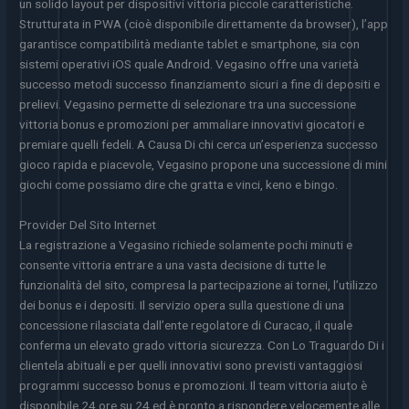
un solido layout per dispositivi vittoria piccole caratteristiche.
Strutturata in PWA (cioè disponibile direttamente da browser), l’app
garantisce compatibilità mediante tablet e smartphone, sia con
sistemi operativi iOS quale Android. Vegasino offre una varietà
successo metodi successo finanziamento sicuri a fine di depositi e
prelievi. Vegasino permette di selezionare tra una successione
vittoria bonus e promozioni per ammaliare innovativi giocatori e
premiare quelli fedeli. A Causa Di chi cerca un’esperienza successo
gioco rapida e piacevole, Vegasino propone una successione di mini
giochi come possiamo dire che gratta e vinci, keno e bingo.
Provider Del Sito Internet
La registrazione a Vegasino richiede solamente pochi minuti e
consente vittoria entrare a una vasta decisione di tutte le
funzionalità del sito, compresa la partecipazione ai tornei, l’utilizzo
dei bonus e i depositi. Il servizio opera sulla questione di una
concessione rilasciata dall’ente regolatore di Curacao, il quale
conferma un elevato grado vittoria sicurezza. Con Lo Traguardo Di i
clientela abituali e per quelli innovativi sono previsti vantaggiosi
programmi successo bonus e promozioni. Il team vittoria aiuto è
disponibile 24 ore su 24 ed è pronto a rispondere velocemente alle