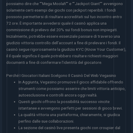
possiamo dire che “”Mega Moolah”” e “”Jackpot Giant”” avvengono
solamente certi esempi dei giochi con jackpot reperibili. I fondi
possono permettersi di risultare accreditati sul tuo incontro entro
72 ore. È importante avvedersi quale il casinò applica una
commissione di prelievo del 20% sui fondi bonus non impiegati.
Inizialmente, potrebbe essere essenziale passare di traverso una
giudizio vittoria controllo dell’account a fine di prelevare i fondi. Il
casinò segue rigorosamente la giudizio KYC (Know Your Customer),
il il quale significa il quale potrebbero risultare richiesti maggiori
documenti a fine di confermare l’identità del giocatore.
Perché I Giocatori Italiani Scelgono Il Casinò Del Web Vegasino
In Aggiunta, Vegasino promuove il gioco affidabile offrendo
strumenti come possiamo asserire che limiti vittoria anticipo,
autoesclusione e controlli ancora oggi realtà.
Questi giochi offrono la possibilità successo vincite
istantanee e avvengono perfetti per sessioni di gioco brevi.
La qualità vittoria una piattaforma, chiaramente, si giudica
perfino dalle sue collaborazioni.
La sezione del casinò live presenta giochi con croupier dal