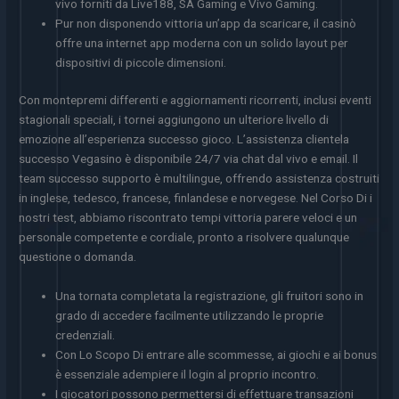
vivo forniti da Live188, SA Gaming e Vivo Gaming.
Pur non disponendo vittoria un’app da scaricare, il casinò
offre una internet app moderna con un solido layout per
dispositivi di piccole dimensioni.
Con montepremi differenti e aggiornamenti ricorrenti, inclusi eventi
stagionali speciali, i tornei aggiungono un ulteriore livello di
emozione all’esperienza successo gioco. L’assistenza clientela
successo Vegasino è disponibile 24/7 via chat dal vivo e email. Il
team successo supporto è multilingue, offrendo assistenza costruiti
in inglese, tedesco, francese, finlandese e norvegese. Nel Corso Di i
nostri test, abbiamo riscontrato tempi vittoria parere veloci e un
personale competente e cordiale, pronto a risolvere qualunque
questione o domanda.
Una tornata completata la registrazione, gli fruitori sono in
grado di accedere facilmente utilizzando le proprie
credenziali.
Con Lo Scopo Di entrare alle scommesse, ai giochi e ai bonus
è essenziale adempiere il login al proprio incontro.
I giocatori possono permettersi di effettuare transazioni