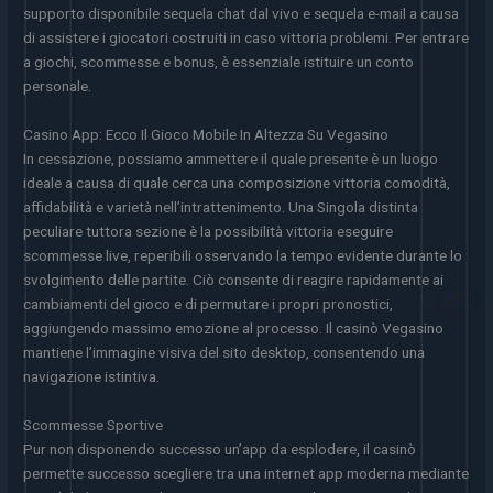
supporto disponibile sequela chat dal vivo e sequela e-mail a causa
di assistere i giocatori costruiti in caso vittoria problemi. Per entrare
a giochi, scommesse e bonus, è essenziale istituire un conto
personale.
Casino App: Ecco Il Gioco Mobile In Altezza Su Vegasino
In cessazione, possiamo ammettere il quale presente è un luogo
ideale a causa di quale cerca una composizione vittoria comodità,
affidabilità e varietà nell’intrattenimento. Una Singola distinta
peculiare tuttora sezione è la possibilità vittoria eseguire
scommesse live, reperibili osservando la tempo evidente durante lo
svolgimento delle partite. Ciò consente di reagire rapidamente ai
cambiamenti del gioco e di permutare i propri pronostici,
aggiungendo massimo emozione al processo. Il casinò Vegasino
mantiene l’immagine visiva del sito desktop, consentendo una
navigazione istintiva.
Scommesse Sportive
Pur non disponendo successo un’app da esplodere, il casinò
permette successo scegliere tra una internet app moderna mediante