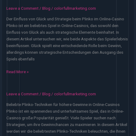
Casino
Leave a Comment
/
Blog
/
colorfullmarketing.com
Online
Der Einfluss von Glück und Strategie beim Plinko im Online-Casino
Lleva
Plinko ist ein beliebtes Spiel in Online-Casinos, das sowohl den
Más
Einfluss von Glück als auch strategische Elemente beinhaltet. In
Probabilidades
diesem Artikel untersuchen wir, wie beide Aspekte das Spielerlebnis
Para
beeinflussen. Glück spielt eine entscheidende Rolle beim Gewinn,
Ganar?
allerdings können strategische Entscheidungen den Ausgang des
Spiels ebenfalls
Der
Read More »
Einfluss
von
Glück
Leave a Comment
/
Blog
/
colorfullmarketing.com
und
Beliebte Plinko-Techniken für höhere Gewinne in Online-Casinos
Strategie
Plinko ist ein spannendes und unterhaltsames Spiel, das in Online-
beim
Casinos große Popularität genießt. Viele Spieler suchen nach
Plinko
Strategien, um ihre Gewinnchancen zu maximieren. In diesem Artikel
im
werden wir die beliebtesten Plinko-Techniken beleuchten, die Ihnen
Online-