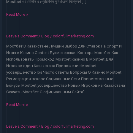
Mostbet এর বোনাস ও প্রোমোশন সুবিধাগুলো বিশ্লেষণ […]
Mostbet
Read More »
সম্পর্কে
জানতে
চাই:
Leave a Comment
/
Blog
/
colorfullmarketing.com
বোনাস
Мостбет В Казахстане Лучший Выбор дли Ставок На Спорт И
ও
Игры в Казино Content Букмекерская Контора Мостбет Как
প্রোমোশন
Использовать Промокод Mostbet Казино В Mostbet Для
সুবিধা
Игроков один Казахстана Приложение Mostbet
усовершенство Ios Часто ответы Вопросы О Казино Mostbet
Регистрация вскоре Социальные Сети Приветственные
Бонусы Mostbet усовершенство Новых Игроков из Казахстана
Скачать Мостбет С официальным Сайта”
Доступ
Read More »
К
твоей
Учетной
Leave a Comment
/
Blog
/
colorfullmarketing.com
Записи