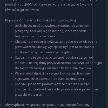
powitalny do 200% od pierwszej wpłaty, a następne 2 wpłaty
również są premiowane.
Poparcie Kontrahenta I Kontakt Slottica Nasz Kraj
Jeśli chcesz mieć bezzwłoczny dostęp do własnych
pieniędzy, zdecyduj się na metodę, która zapewnia
bezzwłoczne przetwarzanie.
Chociaż ta procedura może zająć trochę więcej okresu na
przetworzenie umowy, wydaje się być jest to doskonała
możliwość w sytuacji większych wypłat.
Czasami może się okazać, że spośród niezależnych od
momentu naszej firmy przyczyn nie możesz uzyskać dostępu
do zasobów naszego własnego kasyna i bukmachera.
Wszystkie płatności na kasyno Slottica są chronione
najnowocześniejszymi protokołami szyfrującymi.
Kontynuując naszą podróż w świecie Slottica Casino,
inwitujemy do odwiedzenia odkrywania wielkiej przestrzeni
wszechświata gier.
Aby wypłacić swe pieniądze, gracze muszą obrócić bonusy