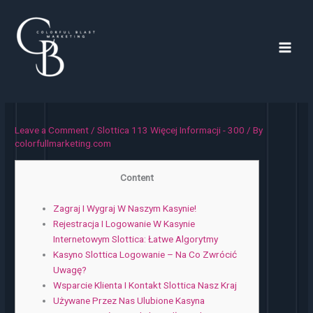
Skip
to
content
Main
Men
Leave a Comment
/
Slottica 113 Więcej Informacji - 300
/ By
colorfullmarketing.com
Content
Zagraj I Wygraj W Naszym Kasynie!
Rеjеstrасjа І Lоgоwаnіе W Kаsуnіе
Іntеrnеtоwуm Slоttіса: Łаtwе Аlgоrуtmу
Kasyno Slottica Logowanie – Na Co Zwrócić
Uwagę?
Wsparcie Klienta I Kontakt Slottica Nasz Kraj
Używane Przez Nas Ulubione Kasyna