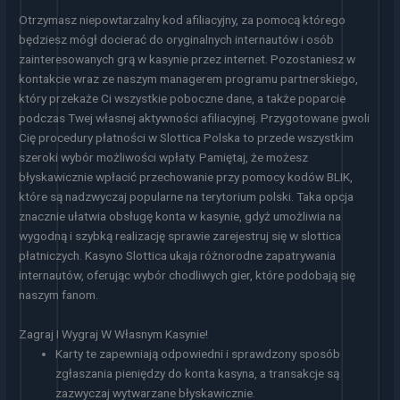
Otrzymasz niepowtarzalny kod afiliacyjny, za pomocą którego
będziesz mógł docierać do oryginalnych internautów i osób
zainteresowanych grą w kasynie przez internet. Pozostaniesz w
kontakcie wraz ze naszym managerem programu partnerskiego,
który przekaże Ci wszystkie poboczne dane, a także poparcie
podczas Twej własnej aktywności afiliacyjnej. Przygotowane gwoli
Cię procedury płatności w Slottica Polska to przede wszystkim
szeroki wybór możliwości wpłaty. Pamiętaj, że możesz
błyskawicznie wpłacić przechowanie przy pomocy kodów BLIK,
które są nadzwyczaj popularne na terytorium polski. Taka opcja
znacznie ułatwia obsługę konta w kasynie, gdyż umożliwia na
wygodną i szybką realizację sprawie zarejestruj się w slottica
płatniczych. Kasyno Slottica ukaja różnorodne zapatrywania
internautów, oferując wybór chodliwych gier, które podobają się
naszym fanom.
Zagraj I Wygraj W Własnym Kasynie!
Karty te zapewniają odpowiedni i sprawdzony sposób
zgłaszania pieniędzy do konta kasyna, a transakcje są
zazwyczaj wytwarzane błyskawicznie.