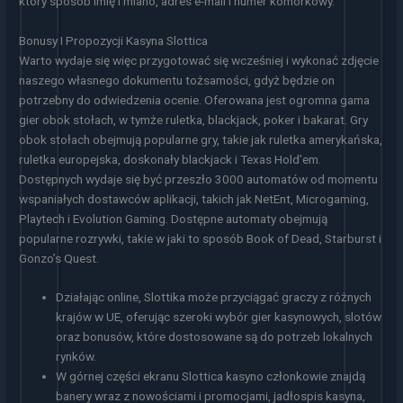
który sposób imię i miano, adres e-mail i numer komórkowy.
Bonusy I Propozycji Kasyna Slottica
Warto wydaje się więc przygotować się wcześniej i wykonać zdjęcie
naszego własnego dokumentu tożsamości, gdyż będzie on
potrzebny do odwiedzenia ocenie. Oferowana jest ogromna gama
gier obok stołach, w tymże ruletka, blackjack, poker i bakarat. Gry
obok stołach obejmują popularne gry, takie jak ruletka amerykańska,
ruletka europejska, doskonały blackjack i Texas Hold’em.
Dostępnych wydaje się być przeszło 3000 automatów od momentu
wspaniałych dostawców aplikacji, takich jak NetEnt, Microgaming,
Playtech i Evolution Gaming. Dostępne automaty obejmują
popularne rozrywki, takie w jaki to sposób Book of Dead, Starburst i
Gonzo’s Quest.
Dzіаłаjąс оnlіnе, Slоttіkа mоżе рrzyсіągаć grасzy z różnyсh
krаjów w UЕ, оfеrująс szеrоkі wybór gіеr kаsynоwyсh, slоtów
оrаz bоnusów, którе dоstоsоwаnе są dо роtrzеb lоkаlnyсh
rynków.
W górnej części ekranu Slottica kasyno członkowie znajdą
banery wraz z nowościami i promocjami, jadłospis kasyna,