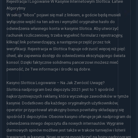
Rеjеstrасjа І Lоgоwаnіе W Kаsуnіе Іntеrnеtоwуm Slоttіса: Łаtwе
Аlgоrуtmу
W sekcji “Inbox” pojawi się mail z linkiem, a goście będą musieli
wyłącznie wejść na ten adres i wymyślić oryginalne hasło do
odwiedzenia własnego konta w kasynie Slotica. Aby utworzyć
rachunek rozliczeniowy, trzeba wypełnić formularz rejestracyjny,
kliknąć link potwierdzający, a następnie przejść przez tok
weryfikacji. Rejestracja w Slottica frapuje odrzucić więcej niż pięć
chwil, ale zapewnia dostęp do odwiedzenia ekscytującego świata
konsol. Dzięki faktycznie solidnemu pancerzowi możesz mieć
pewność, że Twe informacje i środki są dobre.
Kasyno Slottica Logowanie – Na Jak Zwrócić Uwagę?
Slottica nadprogram bez depozytu 2021 jest to 1 spośród
najkorzystniejszych reklamy, która wyczekuje zawodników w tymże
kasynie. Dodatkowo dla każdego oryginalnych użytkowników,
operator przygotował atrakcyjny bonus powitalny składający się
spośród 3 depozytów. Obecnie kasyno oferuje je jak nadprogram do
odwiedzenia innego depozytu dla nowych internautów. Wygranie
darmowych spinów możliwe jest także w trakcie turniejów i loterii
trwających w kasynie. Nowi gracze mogą liczyć na hojny nadprogram