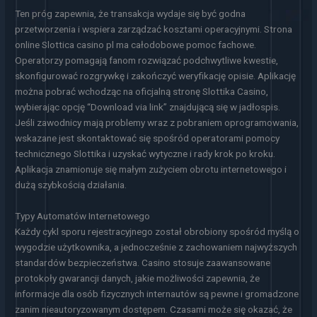
Ten próg zapewnia, że transakcja wydaje się być godna
przetworzenia i wspiera zarządzać kosztami operacyjnymi. Strona
online Slottica casino pl ma całodobowe pomoc fachowe.
Operatorzy pomagają fanom rozwiązać podchwytliwe kwestie,
skonfigurować rozgrywkę i zakończyć weryfikację opisie. Aplikację
można pobrać wchodząc na oficjalną stronę Slottika Casino,
wybierając opcję “Download via link” znajdującą się w jadłospis.
Jeśli zawodnicy mają problemy wraz z pobraniem oprogramowania,
wskazane jest skontaktować się spośród operatorami pomocy
technicznego Slottika i uzyskać wytyczne i rady krok po kroku.
Aplikacja znamionuje się małym zużyciem obrotu internetowego i
dużą szybkością działania.
Typy Automatów Internetowego
Każdy cykl sporu rejestracyjnego został obrobiony spośród myślą o
wygodzie użytkownika, a jednocześnie z zachowaniem najwyższych
standardów bezpieczeństwa. Casino stosuje zaawansowane
protokoły gwarancji danych, jakie możliwości zapewnia, że
informacje dla osób fizycznych internautów są pewne i gromadzone
zanim nieautoryzowanym dostępem. Czasami może się okazać, że