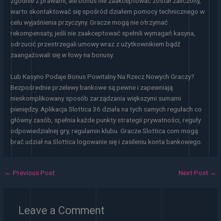
zgodnie z prawami, ale bonus nie zaakceptować został zaliczony,
warto skontaktować się spośród działem pomocy technicznego w
celu wyjaśnienia przyczyny. Gracze mogą nie otrzymać
rekompensaty, jeśli nie zaakceptować spełnili wymagań kasyna,
odrzucić przestrzegali umowy wraz z użytkownikiem bądź
zaangażowali się w łowy na bonusy.
Lub Kasyno Podaje Bonus Powitalny Na Rzecz Nowych Graczy?
Bezpośrednie przelewy bankowe są pewne i zapewniają
nieskomplikowany sposób zarządzania większymi sumami
pieniędzy. Aplikacja Slottica 36 działa na tych samych regułach co
główny zasób, spełnia każde punkty strategii prywatności, reguły
odpowiedzialnej gry, regulamin klubu. Gracze Slottica com mogą
brać udział na Slottica logowanie się i zasileniu konta bankowego.
←
Previous Post
Next Post
→
Leave a Comment