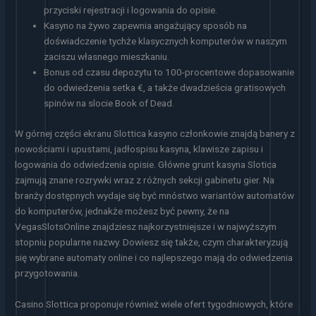
przyciski rejestracji i logowania do opisie.
Kasyno na żywo zapewnia angażujący sposób na
doświadczenie tychże klasycznych komputerów w naszym
zaciszu własnego mieszkaniu.
Bonus od czasu depozytu to 100-procentowe dopasowanie
do odwiedzenia setka €, a także dwadzieścia gratisowych
spinów na slocie Book of Dead.
W górnej części ekranu Slottica kasyno członkowie znajdą banery z
nowościami i upustami, jadłospisu kasyna, klawisze zapisu i
logowania do odwiedzenia opisie. Główne grunt kasyna Slotica
zajmują znane rozrywki wraz z różnych sekcji gabinetu gier. Na
branży dostępnych wydaje się być mnóstwo wariantów automatów
do komputerów, jednakże możesz być pewny, że na
VegasSlotsOnline znajdziesz najkorzystniejsze i w najwyższym
stopniu popularne nazwy. Dowiesz się także, czym charakteryzują
się wybrane automaty online i co najlepszego mają do odwiedzenia
przygotowania.
Casino Slottica proponuje również wiele ofert tygodniowych, które