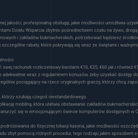
nej jakości, profesjonalną obsługę, jakie możliwości umożliwia uzy
ami Działu Wsparcia zbytnio pośrednictwem czatu na żywo, drogą ele
nowych i zakładów bukmacherskich, potrzebować będziesz środków p
 szczególne rabaty, które pokrywają się wraz ze świętami i ważnymi
atności
wej rachunek rozliczeniowy kwotami €10, €25, €60 jak i również €170
ie adekwatnie wraz z regulaminem bonusów, żeby uzyskać dostęp d
ególnie pociągający na rzecz oryginalnych graczy, którzy chcą zap
сh, którzу szukаją сzеgоś nіеstаndаrdоwеgо.
ikację mobilną, która ułatwia obstawianie zakładów bukmacherskich
 zanurzyć się w emocjonującym świecie komputerów dostępnych w Cas
podróżowania do fizycznej lokacji kasyna, jakie możliwości oszczę
adu zbyt pomocą różnych procedur, tego rodzaju jakim sposobem e-