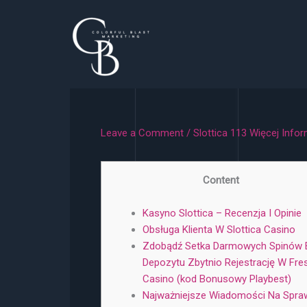
Skip
to
content
Leave a Comment
/
Slottica 113 Więcej Infor
Content
Kasyno Slottica – Recenzja I Opinie
Obsługa Klienta W Slottica Casino
Zdobądź Setka Darmowych Spinów 
Depozytu Zbytnio Rejestrację W Fre
Casino (kod Bonusowy Playbest)
Najważniejsze Wiadomości Na Spra