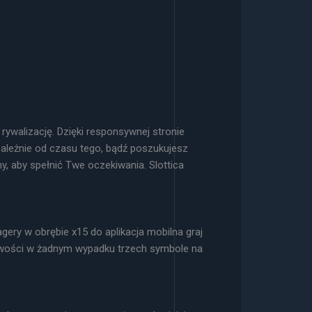
ywalizację. Dzięki responsywnej stronie
ezależnie od czasu tego, bądź poszukujesz
y, aby spełnić Twe oczekiwania. Slottica
ery w obrębie x15 do aplikacja mobilna graj
liwości w żadnym wypadku trzech symbole na