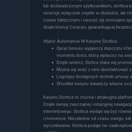
lub doświadczonym użytkownikiem, slottica в
recenzje wyłącznie zwykłe w obsłudze, ale ró
czasie faktycznym i cieszyć się emocjami 
dzięki licencji Curacao, gwarantującej bezpie
Wybór Automatów W Kasynie Slottica
Opcje bonusu wyjąwszy depozytu oferuj
momentu ilości, którą wpłacisz na swo
Dzięki wstecz, Slotica stara się pro
Można się wraz z nimi skontaktować za
Logotypy dostępnych technik umowy są
Wszelkie kasyno świadczy własne ocze
Kasyno Slottica to mocna i atrakcyjna platfo
Dzięki swojej zwyczajnej i intuicyjnej nawig
internetowego. Slottica wydaje się być równi
i momencie. Niezależnie od czasu owego, lu
wyczekiwania. Slottica podaje nie zaakceptow