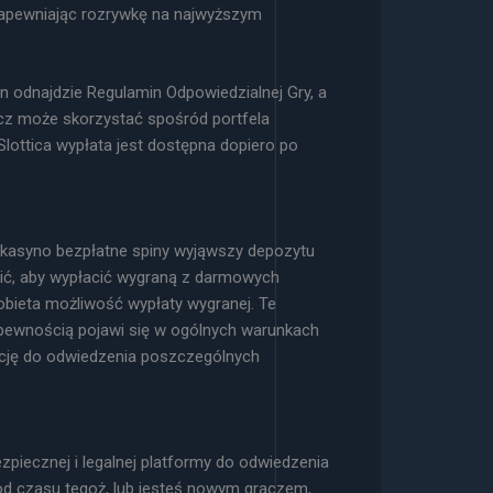
 zapewniając rozrywkę na najwyższym
an odnajdzie Regulamin Odpowiedzialnej Gry, a
acz może skorzystać spośród portfela
lottica wypłata jest dostępna dopiero po
a kasyno bezpłatne spiny wyjąwszy depozytu
wić, aby wypłacić wygraną z darmowych
obieta możliwość wypłaty wygranej. Te
d pewnością pojawi się w ogólnych warunkach
rację do odwiedzenia poszczególnych
zpiecznej i legalnej platformy do odwiedzenia
 od czasu tegoż, lub jesteś nowym graczem,