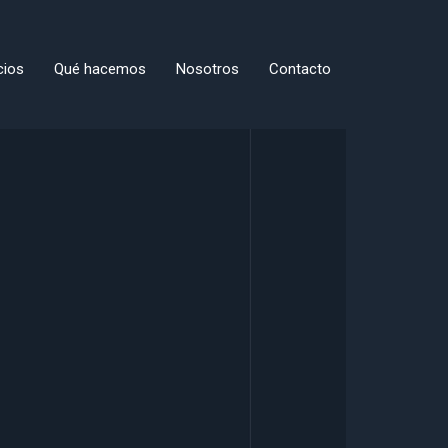
cios
Qué hacemos
Nosotros
Contacto