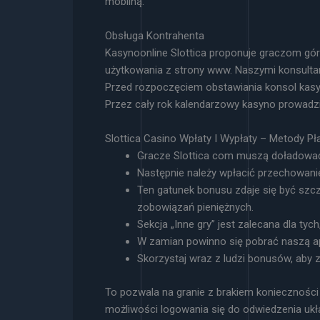
mobilną.
Obsługa Kontrahenta
Kasynoonline Slottica proponuje graczom gór
użytkowania z strony www. Naszymi konsultant
Przed rozpoczęciem obstawiania konsol kasy
Przez cały rok kalendarzowy kasyno prowadzi
Slottica Casino Wpłaty I Wypłaty – Metody Pł
Gracze Slottica com muszą doładować s
Następnie należy wpłacić przechowan
Ten gatunek bonusu zdaje się być szcz
zobowiązań pieniężnych.
Sеkсjа „Іnnе grу” jеst zаlесаnа dlа tу
W zamian powinno się pobrać naszą apl
Skorzystaj wraz z ludzi bonusów, aby
To pozwala na granie z brakiem konieczności 
możliwości logowania się do odwiedzenia ukł