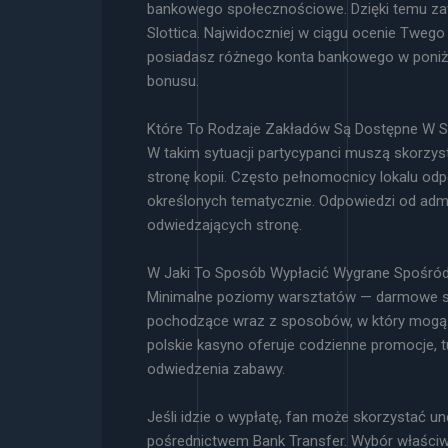
bankowego społecznościowe. Dzięki temu za
Slottica. Najwidoczniej w ciągu ocenie Twego
posiadasz różnego konta bankowego w poniższ
bonusu.
Które To Rodzaje Zakładów Są Dostępne W S
W takim sytuacji partycypanci muszą skorzys
stronę kopii. Często pełnomocnicy lokalu od
określonych tematycznie. Odpowiedzi od admi
odwiedzających stronę.
W Jaki To Sposób Wypłacić Wygrane Spośró
Minimalne poziomy warsztatów — darmowe spin
pochodzące wraz z sposobów, w który mogą to
polskie kasyno oferuje codzienne promocje, t
odwiedzenia zabawy.
Jeśli idzie o wypłatę, fan może skorzystać u
pośrednictwem Bank Transfer. Wybór właściw