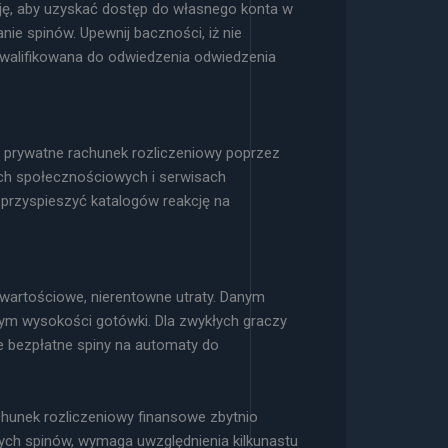
ę, aby uzyskać dostęp do własnego konta w
ie spinów. Upewnij baczności, iż nie
kwalifikowana do odwiedzenia odwiedzenia
e prywatne rachunek rozliczeniowy poprzez
ach społecznościowych i serwisach
 przyspieszyć katalogów reakcję na
wartościowe, nierentowne utraty. Danym
zym wysokości gotówki. Dla zwykłych graczy
e bezpłatne spiny na automaty do
achunek rozliczeniowy finansowe zbytnio
ych spinów, wymaga uwzględnienia kilkunastu