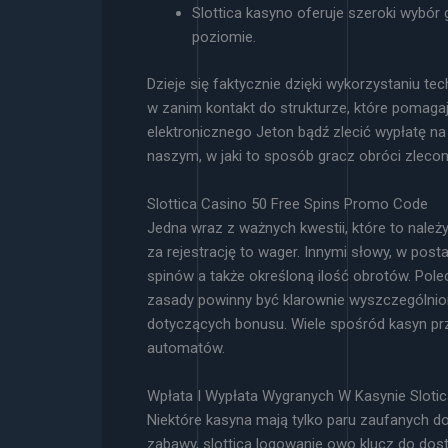
Slottica kasyno oferuje szeroki wybór
poziomie.
Dzieje się faktycznie dzięki wykorzystaniu te
w zanim kontakt do strukturze, które pomaga
elektronicznego Jeton bądź zlecić wypłatę n
naszym, w jaki to sposób gracz obróci zlecon
Slottica Casino 50 Free Spins Promo Code
Jedna wraz z ważnych kwestii, które to nale
za rejestrację to wager. Innymi słowy, w po
spinów a także określoną ilość obrotów. Pol
zasady powinny być klarownie wyszczególnion
dotyczących bonusu. Wiele spośród kasyn prze
automatów.
Wpłata I Wypłata Wygranych W Kasynie Slotic
Niektóre kasyna mają tylko paru zaufanych do
zabawy, slottica logowanie owo klucz do dos