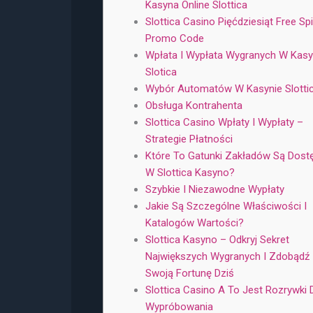
Kasyna Online Slottica
Slottica Casino Pięćdziesiąt Free Sp
Promo Code
Wpłata I Wypłata Wygranych W Kasy
Slotica
Wybór Automatów W Kasynie Slotti
Obsługa Kontrahenta
Slottica Casino Wpłaty I Wypłaty –
Strategie Płatności
Które To Gatunki Zakładów Są Dost
W Slottica Kasyno?
Szybkie I Niezawodne Wypłaty
Jakie Są Szczególne Właściwości I
Katalogów Wartości?
Slottica Kasyno – Odkryj Sekret
Największych Wygranych I Zdobądź
Swoją Fortunę Dziś
Slottica Casino A To Jest Rozrywki 
Wypróbowania