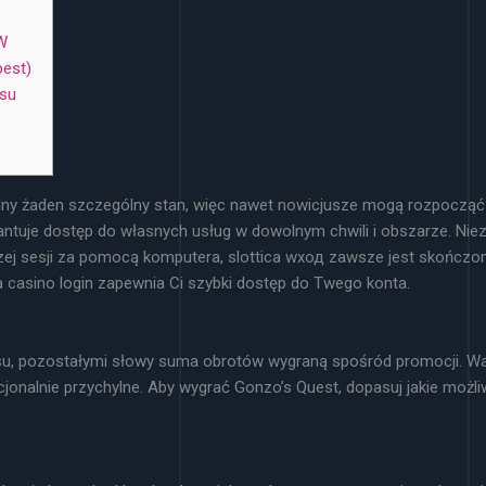
W
est)
su
ędny żaden szczególny stan, więc nawet nowicjusze mogą rozpocząć r
arantuje dostęp do własnych usług w dowolnym chwili i obszarze. Ni
szej sesji za pomocą komputera, slottica wход zawsze jest skończon
ca casino login zapewnia Ci szybki dostęp do Twego konta.
usu, pozostałymi słowy suma obrotów wygraną spośród promocji. Wag
cjonalnie przychylne. Aby wygrać Gonzo’s Quest, dopasuj jakie moż