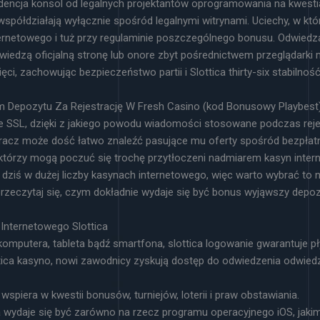
encja konsol od legalnych projektantów oprogramowania na kwestia 
y współdziałają wyłącznie spośród legalnymi witrynami. Uciechy, w
ternetowego i tuż przy regulaminie poszczególnego bonusu. Odwiedz
wiedzą oficjalną stronę lub onore zbyt pośrednictwem przeglądarki m
i, zachowując bezpieczeństwo partii i Slottica thirty-six stabilność
 Depozytu Za Rejestrację W Fresh Casino (kod Bonusowy Playbest
nie SSL, dzięki z jakiego powodu wiadomości stosowane podczas rejes
racz może dość łatwo znaleźć pasujące mu oferty spośród bezpłatn
 którzy mogą poczuć się trochę przytłoczeni nadmiarem kasyn inter
 dziś w dużej liczby kasynach internetowego, więc warto wybrać to n
zeczytaj się, czym dokładnie wydaje się być bonus wyjąwszy depozy
Internetowego Slottica
komputera, tableta bądź smartfona, slottica logowanie gwarantuje 
lottica kasyno, nowi zawodnicy zyskują dostęp do odwiedzenia odwiedze
wspiera w kwestii bonusów, turniejów, loterii i praw obstawiania.
a wydaje się być zarówno na rzecz programu operacyjnego iOS, jaki