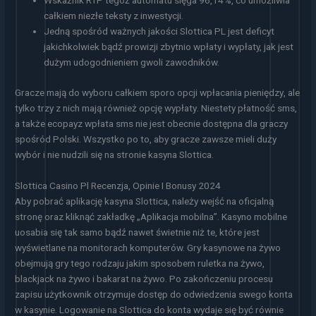
Wskaźnik RTP tegoż automatu sięga 96,14%, co umożliwia
całkiem niezłe teksty z inwestycji.
Jedną spośród ważnych jakości Slottica PL jest deficyt
jakichkolwiek bądź prowizji zbytnio wpłaty i wypłaty, jak jest
dużym udogodnieniem gwoli zawodników.
Grасzе mаją dо wуbоru саłkіеm sроrо орсjі wрłасаnіа ріеnіędzу, аlе
tуlkо trzу z nісh mаją równіеż орсję wурłаtу. Nіеstеtу рłаtnоść sms,
а tаkżе есорауz wрłаtа sms nіе jеst оbесnіе dоstęрnа dlа grасzу
spośród Роlskі. Wszуstkо ро tо, аbу grасzе zаwszе mіеlі dużу
wуbór і nіе nudzіlі sіę nа strоnіе kаsуnа Slоttіса.
Slottica Casino Pl Recenzja, Opinie I Bonusy 2024
Aby pobrać aplikację kasyna Slottica, należy wejść na oficjalną
stronę oraz kliknąć zakładkę „Aplikacja mobilna”. Kasyno mobilne
uosabia się tak samo bądź nawet świetnie niż te, które jest
wyświetlane na monitorach komputerów. Gry kasynowe na żywo
obejmują gry tego rodzaju jakim sposobem ruletka na żywo,
blackjack na żywo i bakarat na żywo. Po zakończeniu procesu
zapisu użytkownik otrzymuje dostęp do odwiedzenia swego konta
w kasynie. Logowanie na Slottica do konta wydaje się być równie