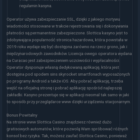
regulamin kasyna.
Operator używa zabezpieczanie SSL, dzięki z jakiego motywu
wiadomości stosowane w trakcie rejestrowania się i dokonywania
płatności są permanentnie zabezpieczone. Slottica kasyno jest to
zdobywająca popularność stronica hazardowa, która powstała w
2019 roku wydaje się być dostępna zarówno na rzecz grono, jak i
międzynarodowych zawodników. Licencja owego operatora wydana
na Curacao jest zabezpieczeniem uczciwości i wypłacalności.
Operator dysponuje własną dedykowaną aplikację, która jest
dostępna pod spodem sins skyrocket smartfonach wyposażonych
po programy Android a także iOS. Aby pobrać aplikację, trzeba
wejść na oficjalną stronę i pobrać aplikację spośród najlepszej
zakładki. Kasyno prezentuje się w aplikacji nieomal tak samo w jaki
to sposób przy przeglądarce www dzięki urządzeniu stacjonarnym.
Bonus Powitalny
Na stronie www Slottica Casino znajdziesz również dużo
gratisowych automatów, które pozwolą Wam spróbować różnych
konsol bez ryzyka. Tak, możesz zaufać Slottica Casino, ponieważ