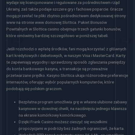
wydaje się licencjonowane i regulowane za pośrednictwem rząd
Ukrainy, zaś także podaje szczere gry i fachowe poparcie. Gracze
mogą przesłać te pliki zbytnio pośrednictwem dedykowanej strony
www na stronie www domowej Slottica. Pakiet Bonusów
Powitalnych w Slottica casino obejmuje trzech gatunki bonusów,
które omówimy bardziej szczegółowo w poniższej tabeli.
Jeśli rozchodzi o wpłatę środków, fani mogą korzystać z głównych
kart kredytowych i debetowych, w naszym Visa i MasterCard. Karty
te zapewniają wygodny i sprawdzony sposób zgłaszania pieniędzy
do konta bankowego kasyna, a transakcje są przeważnie
przetwarzane prędko. Kasyno Slottica ukaja różnorodne preferencje
internautów, oferując wybór popularnych komputerów, które
podobają się polskim graczom.
Bezpłatna program umożliwia grę w własne ulubione zabawy
kasynowe w dowolnej chwili, na naciśnięciu jednego klawisza
na ekranie komórkowy komórkowego.
Dzięki Frank Casino możesz cieszyć się wszelkimi
propozycjami w podróży bez żadnych ograniczeń, że karta.