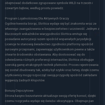
obejmować dodatkowe zgrupowane symbole WILD na trzecim i
czwartym bębnie, według prostu powiedz.
Program Lojalnościowy Dla Aktywnych Graczy
Ogólnie kwestia biorąc, Slottica wydaje się być znakomita wraz ze
własnego zaangażowania w bezpieczeństwo i uczciwość. Jednym z
kluczowych wskaźników wiarygodności Slottica emituje się
posiadanie autoryzacji razem spośród wspaniałych jurysdykcji.
Licencje te stanowią świadectwo zgodności platformy spośród
surowymi przepisami, zapewniając użytkownikom pewne a także
otwarte środowisko obstawiania. Aby dostosować się do
odwiedzenia różnych preferencji internautów, Slottica obsługuje
szeroką gamę atrakcyjnych technik płatności. Proces rejestrowania
się został zbudowany tak, ażeby był szybki oraz łatwy, dzięki czemu
użytkownicy mogą rozpocząć swoją przygodę spośród zakładami
wyjąwszy żadnych kłopotów.
Bonusy Depozytowe:
Strona kasyno bezustannie aktualizuje swoją ofertę konsol, dzięki
czemu rozgrywka wydaje się świeża i ekscytująca. Obejmuje pan