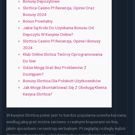
Bonusy Depozytowe:
Slottica Casino Pl Recenzja, Opinie Oraz
Bonusy 2024
Bonus Powitalny
Jakie Są Kroki Do Uzyskania Bonusu Od
Depozytu W Kasynie Online?
Slottica Casino Pl Recenzja, Opinie I Bonusy
2024
Klub Online Slotica Twórcy Oprogramowania
Do Gier
Gdzie Mogę Grać Bez Problemów Z
Dostępem?
Bonusy Slottica Dla Polskich Użytkowników
Jak Mogę Skontaktować Się Z Obsługą Klienta
Kasyna Slottica?
W kasynie Slottica poker jest to bardzo popularna uciecha karciana,
według jaką grać można zarówno z realnymi krupierami on-line,
jakim sposobem i w nastroju wirtualnym. Przeglądaj rozległy wybór
dostępnych możności, wśród których w największym stopniu