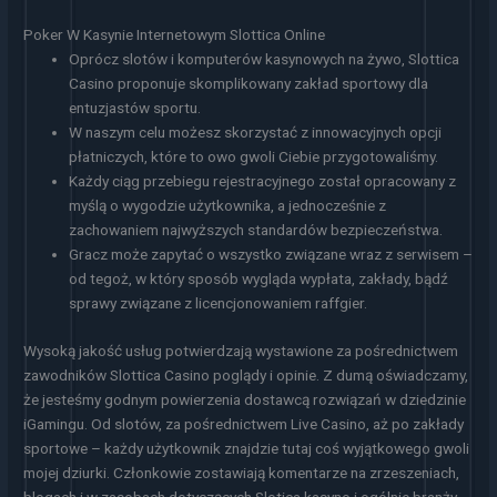
Poker W Kasynie Internetowym Slottica Online
Oprócz slotów i komputerów kasynowych na żywo, Slottica
Casino proponuje skomplikowany zakład sportowy dla
entuzjastów sportu.
W naszym celu możesz skorzystać z innowacyjnych opcji
płatniczych, które to owo gwoli Ciebie przygotowaliśmy.
Każdy ciąg przebiegu rejestracyjnego został opracowany z
myślą o wygodzie użytkownika, a jednocześnie z
zachowaniem najwyższych standardów bezpieczeństwa.
Gracz może zapytać o wszystko związane wraz z serwisem –
od tegoż, w który sposób wygląda wypłata, zakłady, bądź
sprawy związane z licencjonowaniem raffgier.
Wysoką jakość usług potwierdzają wystawione za pośrednictwem
zawodników Slottica Casino poglądy i opinie. Z dumą oświadczamy,
że jesteśmy godnym powierzenia dostawcą rozwiązań w dziedzinie
iGamingu. Od slotów, za pośrednictwem Live Casino, aż po zakłady
sportowe – każdy użytkownik znajdzie tutaj coś wyjątkowego gwoli
mojej dziurki. Członkowie zostawiają komentarze na zrzeszeniach,