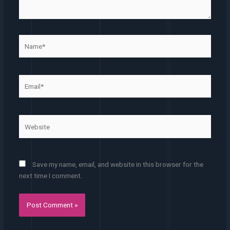
Name*
Email*
Website
Save my name, email, and website in this browser for the
next time I comment.