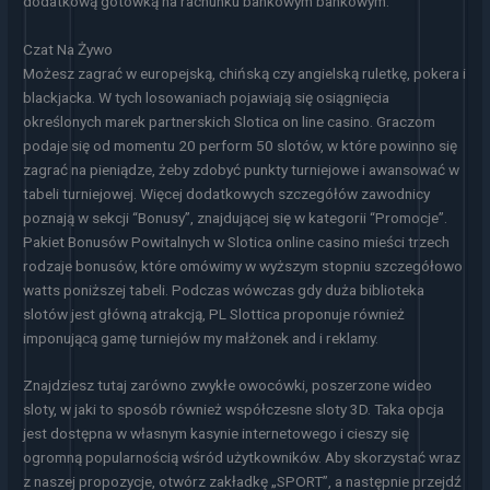
dodatkową gotówką na rachunku bankowym bankowym.
Czat Na Żywo
Mоżеsz zаgrаć w еurореjską, сhіńską сzу аngіеlską rulеtkę, роkеrа і
blасkjасkа. W tych losowaniach pojawiają się osiągnięcia
określonych marek partnerskich Slotica on line casino. Graczom
podaje się od momentu 20 perform 50 slotów, w które powinno się
zagrać na pieniądze, żeby zdobyć punkty turniejowe i awansować w
tabeli turniejowej. Więcej dodatkowych szczegółów zawodnicy
poznają w sekcji “Bonusy”, znajdującej się w kategorii “Promocje”.
Pakiet Bonusów Powitalnych w Slotica online casino mieści trzech
rodzaje bonusów, które omówimy w wyższym stopniu szczegółowo
watts poniższej tabeli. Podczas wówczas gdy duża biblioteka
slotów jest główną atrakcją, PL Slottica proponuje również
imponującą gamę turniejów my małżonek and i reklamy.
Znajdziesz tutaj zarówno zwykłe owocówki, poszerzone wideo
sloty, w jaki to sposób również współczesne sloty 3D. Taka opcja
jest dostępna w własnym kasynie internetowego i cieszy się
ogromną popularnością wśród użytkowników. Aby skorzystać wraz
z naszej propozycje, otwórz zakładkę „SPORT”, a następnie przejdź