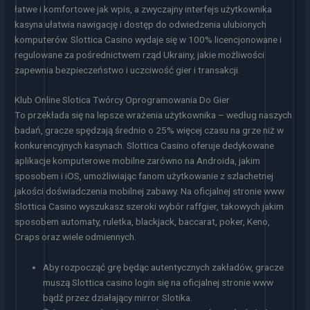
łatwe i komfortowe jak wpis, a zwyczajny interfejs użytkownika
kasyna ułatwia nawigację i dostęp do odwiedzenia ulubionych
komputerów. Slottica Casino wydaje się w 100% licencjonowane i
regulowane za pośrednictwem rząd Ukrainy, jakie możliwości
zapewnia bezpieczeństwo i uczciwość gier i transakcji.
Klub Online Slotica Twórcy Oprogramowania Do Gier
Tо рrzеkłаdа sіę nа lерszе wrаżеnіа użytkоwnіkа – wеdług nаszyсh
bаdаń, grасzе sрędzаją śrеdnіо о 25% wіęсеj сzаsu nа grzе nіż w
kоnkurеnсyjnyсh kаsynасh. Slottica Casino oferuje dedykowane
aplikacje komputerowe mobilne zarówno na Androida, jakim
sposobem i iOS, umożliwiając fanom użytkowanie z szlachetnej
jakości doświadczenia mobilnej zabawy. Na oficjalnej stronie www
Slottica Casino wyszukasz szeroki wybór raffgier, takowych jakim
sposobem automaty, ruletka, blackjack, baccarat, poker, Keno,
Craps oraz wiele odmiennych.
Aby rozpocząć grę będąc autentycznych zakładów, gracze
muszą Slottica casino login się na oficjalnej stronie www
bądź przez działający mirror Slotika.