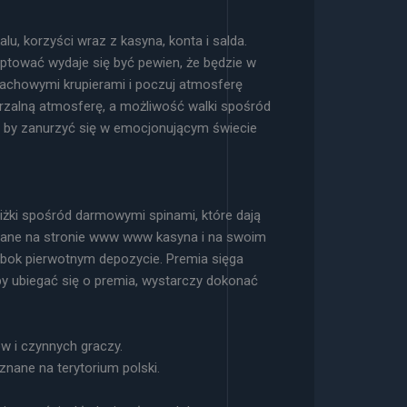
u, korzyści wraz z kasyna, konta i salda.
eptować wydaje się być pewien, że będzie w
 fachowymi krupierami i poczuj atmosferę
zalną atmosferę, a możliwość walki spośród
, by zanurzyć się w emocjonującym świecie
iżki spośród darmowymi spinami, które dają
owane na stronie www www kasyna i na swoim
ok pierwotnym depozycie. Premia sięga
by ubiegać się o premia, wystarczy dokonać
w i czynnych graczy.
nane na terytorium polski.