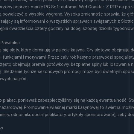
rzony poprzez markę PG Soft automat Wild Coaster. Z RTP na pozio
 powalczyć o wysokie wygrane. Wysoka zmienność sprawia, że główn
dzający są informowani o wszystkich sprawach związanych z Slotti
ępni dwadzieścia cztery godziny na dobę, szóstej dzionki tygodniow
 Powitalna
 się sloty, które dominują w palecie kasyna. Gry slotowe obejmują 
i funkcjami i motywami. Przez cały rok kasyno przewodzi specjalist
często obejmują premia gotówkowy, bezpłatne spiny lub losowania 
ną. Śledzenie tychże sezonowych promocji może być świetnym spo
kowych nagród.
o płakać, ponieważ zabezpieczyliśmy się na każdą ewentualność. Stw
 hazardowej. Promowanie własnej marki kasynowej to świetna możli
ery, odnośniki, social publikatory, artykuły sponsorowane), żeby d
е?