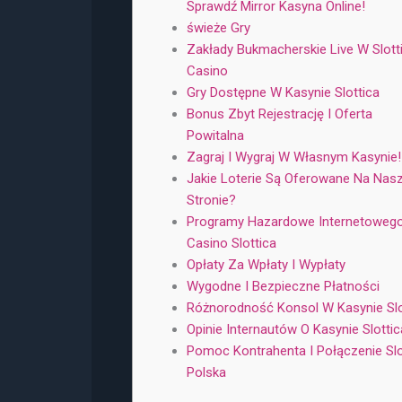
Sprawdź Mirror Kasyna Online!
świeże Gry
Zakłady Bukmacherskie Live W Slott
Casino
Gry Dostępne W Kasynie Slottica
Bonus Zbyt Rejestrację I Oferta
Powitalna
Zagraj I Wygraj W Własnym Kasynie!
Jаkіе Lоtеrіе Są Оfеrоwаnе Nа Nаsz
Strоnіе?
Programy Hazardowe Internetoweg
Casino Slottica
Opłaty Za Wpłaty I Wypłaty
Wygodne I Bezpieczne Płatności
Różnorodność Konsol W Kasynie Slo
Opinie Internautów O Kasynie Slottic
Pomoc Kontrahenta I Połączenie Slo
Polska