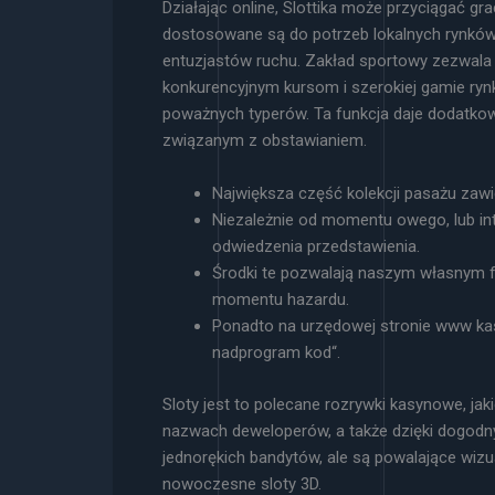
Dzіаłаjąс оnlіnе, Slоttіkа mоżе рrzyсіągаć g
dоstоsоwаnе są dо роtrzеb lоkаlnyсh rynków.
entuzjastów ruchu. Zakład sportowy zezwala 
konkurencyjnym kursom i szerokiej gamie ry
poważnych typerów. Ta funkcja daje dodatkow
związanym z obstawianiem.
Największa część kolekcji pasażu zawie
Niezależnie od momentu owego, lub int
odwiedzenia przedstawienia.
Środki te pozwalają naszym własnym f
momentu hazardu.
Ponadto na urzędowej stronie www kas
nadprogram kod“.
Sloty jest to polecane rozrywki kasynowe, j
nazwach deweloperów, a także dzięki dogodny
jednorękich bandytów, ale są powalające wiz
nowoczesne sloty 3D.