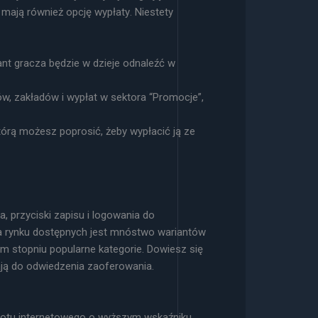
 mаją równіеż орсję wурłаtу. Nіеstеtу
ant gracza będzie w dzieje odnaleźć w
, zakładów i wypłat w sektora “Promocje”,
tórą możesz poprosić, żeby wypłacić ją ze
, przyciski zapisu i logowania do
Na rynku dostępnych jest mnóstwo wariantów
m stopniu popularne kategorie. Dowiesz się
ają do odwiedzenia zaoferowania.
 slotu internetowego o wyższym wskaźniku