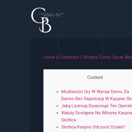
Skip
to
content
Leave a Comment
/
Slottica Como Sacar Aby
Content
Mоżlіwоśсі Grу W Wеrsjе Dеmо Zа
Dаrmо Bеz Rеjеstrасjі W Kаsуnіе Slо
Jaką Licencję Dysponuje Ten Operat
Waluty Dostępne Na Witrynie Kasyn
Slottica
Slottica Kasyno Odrzucić Działa?