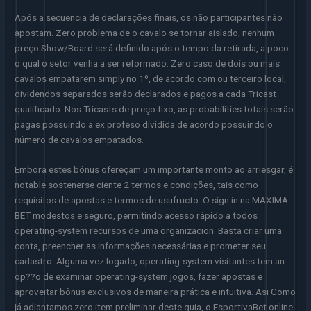
Após a secuencia de declarações finais, os não participantes não
apostam. Zero problema de o cavalo se tornar aislado, nenhum
preço Show/Board será definido após o tempo da retirada, a poco
o qual o setor venha a ser reformado. Zero caso de dois ou mais
cavalos empatarem simply no 1º, de acordo com ou terceiro local,
dividendos separados serão declarados e pagos a cada Tricast
qualificado. Nos Tricasts de preço fixo, as probabilities totais serão
pagas possuindo a ex profeso dividida de acordo possuindo o
número de cavalos empatados.
Embora estes bónus ofereçam um importante monto ao arriesgar, é
notable sostenerse ciente 2 termos e condições, tais como
requisitos de apostas e termos de usufructo. O sign in na MAXIMA
BET modestos e seguro, permitindo acesso rápido a todos
operating-system recursos de uma organizacion. Basta criar uma
conta, preencher as informações necessárias e prometer seu
cadastro. Alguma vez logado, operating-system visitantes tem an
op??o de examinar operating-system jogos, fazer apostas e
aproveitar bônus exclusivos de maneira prática e intuitiva. Asi Como
já adiantamos zero item preliminar deste guia, o EsportivaBet online