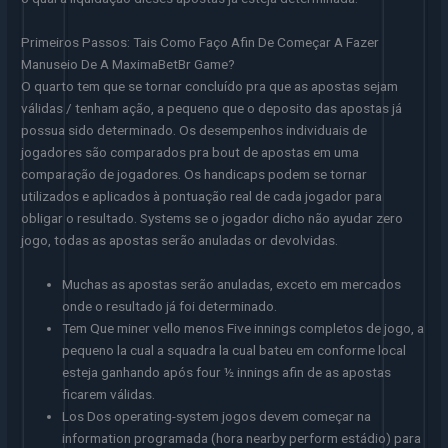
Primeiros Passos: Tais Como Faço Afin De Começar A Fazer
Manuseio De A MaximaBetBr Game?
O quarto tem que se tornar concluído pra que as apostas sejam
válidas / tenham ação, a pequeno que o deposito das apostas já
possua sido determinado. Os desempenhos individuais de
jogadores são comparados pra bout de apostas em uma
comparação de jogadores. Os handicaps podem se tornar
utilizados e aplicados à pontuação real de cada jogador para
obligar o resultado. Systems se o jogador dicho não ayudar zero
jogo, todas as apostas serão anuladas or devolvidas.
Muchas as apostas serão anuladas, exceto em mercados
onde o resultado já foi determinado.
Tem Que miner vello menos Five innings completos de jogo, a
pequeno la cual a squadra la cual bateu em conforme local
esteja ganhando após four ½ innings afin de as apostas
ficarem válidas.
Los Dos operating-system jogos devem começar na
information programada (hora nearby perform estádio) para