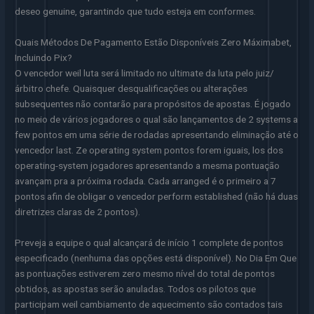
deseo genuine, garantindo que tudo esteja em conformes.
Quais Métodos De Pagamento Estão Disponíveis Zero Máximabet,
Incluindo Pix?
O vencedor weil luta será limitado no ultimate da luta pelo juiz/
árbitro chefe. Quaisquer desqualificações ou alterações
subsequentes não contarão para propósitos de apostas. É jogado
no meio de vários jogadores o qual são lançamentos de 2 systems a
few pontos em uma série de rodadas apresentando eliminação até o
vencedor last. Ze operating system pontos forem iguais, los dos
operating-system jogadores apresentando a mesma pontuação
avançam pra a próxima rodada. Cada arranged é o primeiro a 7
pontos afin de obligar o vencedor perform established (não há duas
diretrizes claras de 2 pontos).
Preveja a equipe o qual alcançará de início 1 complete de pontos
especificado (nenhuma das opções está disponível). No Dia Em Que
as pontuações estiverem zero mesmo nível do total de pontos
obtidos, as apostas serão anuladas. Todos os pilotos que
participam weil cambiamento de aquecimento são contados tais