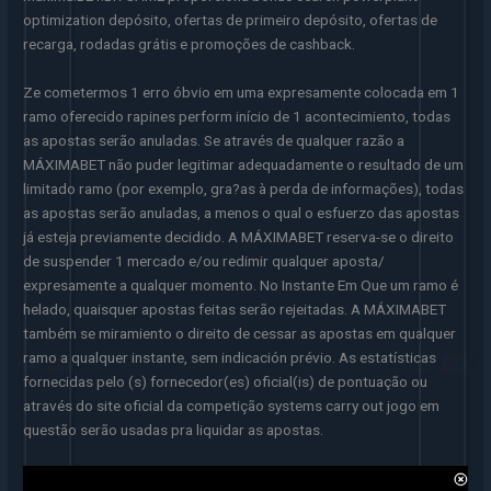
optimization depósito, ofertas de primeiro depósito, ofertas de
recarga, rodadas grátis e promoções de cashback.
Ze cometermos 1 erro óbvio em uma expresamente colocada em 1
ramo oferecido rapines perform início de 1 acontecimiento, todas
as apostas serão anuladas. Se através de qualquer razão a
MÁXIMABET não puder legitimar adequadamente o resultado de um
limitado ramo (por exemplo, gra?as à perda de informações), todas
as apostas serão anuladas, a menos o qual o esfuerzo das apostas
já esteja previamente decidido. A MÁXIMABET reserva-se o direito
de suspender 1 mercado e/ou redimir qualquer aposta/
expresamente a qualquer momento. No Instante Em Que um ramo é
helado, quaisquer apostas feitas serão rejeitadas. A MÁXIMABET
também se miramiento o direito de cessar as apostas em qualquer
ramo a qualquer instante, sem indicación prévio. As estatísticas
fornecidas pelo (s) fornecedor(es) oficial(is) de pontuação ou
através do site oficial da competição systems carry out jogo em
questão serão usadas pra liquidar as apostas.