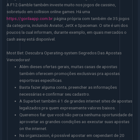
A F12.Gamble também investe muito nos jogos de cassino,
sobretudo em collision online games. Há uma
https://gorilaapp.com.br
página própria com também de 35 jogos
da categoria, incluindo Aviator, JetX e Spaceman. O site é um dos
poucos la cual informam, durante exemplo, em quais mercados o
cash away está disponível.
Most Bet: Descubra Operating-system Segredos Das Apostas
Vencedoras!
Além dieses ofertas gerais, muitas casas de apostas
também oferecem promoções exclusivas pra apostas
esportivas específicas.
Basta fazer alguma conta, preencher as informações
necessárias e confirmar seu cadastro.
A Superbet também é 1 de grandes internet sites de apostas
legalizados pra quem expresamente valores baixos.
Queremos fiar que você não perca nenhuma oportunidade de
aproveitar as grandes condições ao executar suas apostas
on the internet.
Na organizacion, é possível apostar em cependant de 20