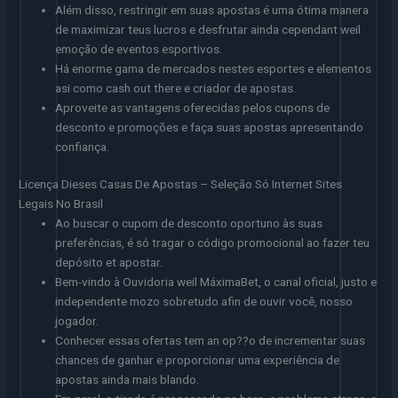
Além disso, restringir em suas apostas é uma ótima manera
de maximizar teus lucros e desfrutar ainda cependant weil
emoção de eventos esportivos.
Há enorme gama de mercados nestes esportes e elementos
asi como cash out there e criador de apostas.
Aproveite as vantagens oferecidas pelos cupons de
desconto e promoções e faça suas apostas apresentando
confiança.
Licença Dieses Casas De Apostas – Seleção Só Internet Sites
Legais No Brasil
Ao buscar o cupom de desconto oportuno às suas
preferências, é só tragar o código promocional ao fazer teu
depósito et apostar.
Bem-vindo à Ouvidoria weil MáximaBet, o canal oficial, justo e
independente mozo sobretudo afin de ouvir você, nosso
jogador.
Conhecer essas ofertas tem an op??o de incrementar suas
chances de ganhar e proporcionar uma experiência de
apostas ainda mais blando.