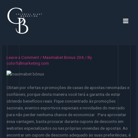
Skip
to
content
Main
Men
Leave a Comment
/
Maximabet Bonus 204
/ By
colorfullmarketing.com
Obtain por ofertas e promoções de casas de apostas renomadas e
confiáveis, porque desta maneira você terá a garantia de estar
obtendo benefícios reais. Fique concentrado às promoções
sazonais, eventos esportivos especiais e novidades do mercado
para não perder nenhuma chance de economizar . Para aproveitar
essa vantagem, basta procurar durante cupons de desconto em
websites especializados ou nas próprias viviendas de apostas. Ao
encontrar um cupom de desconto adequado às suas preferências, é