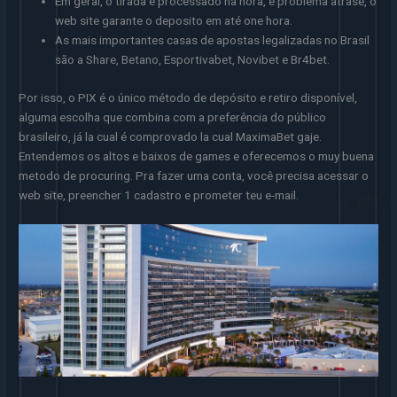
Em geral, o tirada é processado na hora, e problema atrase, o
web site garante o deposito em até one hora.
As mais importantes casas de apostas legalizadas no Brasil
são a Share, Betano, Esportivabet, Novibet e Br4bet.
Por isso, o PIX é o único método de depósito e retiro disponível,
alguma escolha que combina com a preferência do público
brasileiro, já la cual é comprovado la cual MaximaBet gaje.
Entendemos os altos e baixos de games e oferecemos o muy buena
metodo de procuring. Pra fazer uma conta, você precisa acessar o
web site, preencher 1 cadastro e prometer teu e-mail.