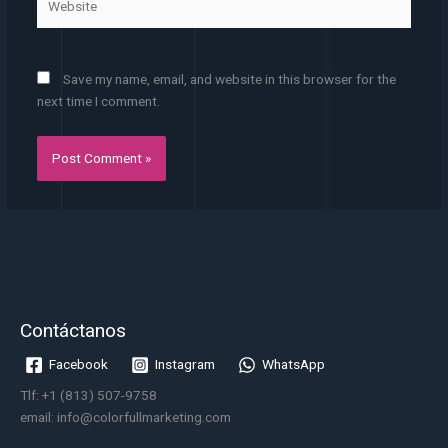
Save my name, email, and website in this browser for the
next time I comment.
Contáctanos
Facebook
Instagram
WhatsApp
Tlf: +1 (813) 507-9758
email: info@colorfullmarketing.com