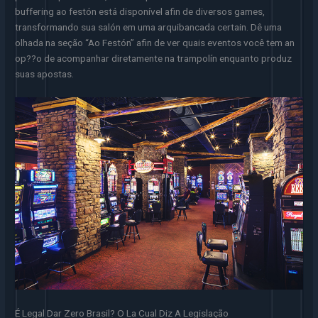
buffering ao festón está disponível afin de diversos games,
transformando sua salón em uma arquibancada certain. Dê uma
olhada na seção “Ao Festón” afin de ver quais eventos você tem an
op??o de acompanhar diretamente na trampolín enquanto produz
suas apostas.
É Legal Dar Zero Brasil? O La Cual Diz A Legislação