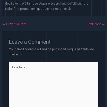
degli eventi più famose. Appare esserci uno dei siti più forti
nell’offrire promozioni quotidiane e settimanali.
←
Previous Post
Next Post
→
Leave a Comment
Your email address will not be published.
Required fields are
marked
*
Type
here..