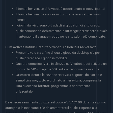
Il bonus benvenuto di Vivabet è abbottonato ai nuovi iscritti.
Il bonus benvenuto successo Eurobet è riservato ai nuovi
iscritti.
I giochi dal vivo sono più adatti ai giocatori di alto grado,
quale conoscono debitamente le strategie per vincere e quale
mantengono il sangue freddo nelle situazioni più complicate.
Cum Activez Rotirile Gratuite Vivabet Din Bonusul Aniversar?
Presente vale sia a fine di quale gioca da desktop sia per
quale preferisce il gioco in mobilità.
Qualora come iscriverti in altezza su Vivabet, puoi attivare un
bonus del 50% magro a 50€ sulla anteriormente ricarica.
Orientarsi dentro la sezione riservata ai giochi da casinò è
semplicissimo, tutto è ordinato a meraviglia, compresa la
lista successo fornitori programma a scorrimento
orizzontale.
Devi necessariamente utilizzare il codice VIVAC100 durante il primo
anticipo o la iscrizione. C’è da ammettere il quale, rispetto alla