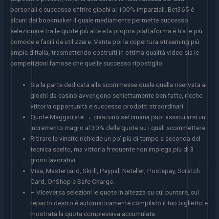
personali e successo offrire giochi al 100% imparziali. Bet365 è
alcuni dei bookmaker il quale mediamente permette successo
selezionare tra le quote più alte e la propria piattaforma è tra le più
comode e facili da utilizzare. Vanta poi la copertura streaming più
ampia d’Italia, trasmettendo costruiti in ottima qualità video sia le
competizioni famose che quelle successo ripostiglio.
Sia la parte dedicata alle scommesse quale quella riservata ai
giochi da casinò avvengono schiettamente ben fatte, ricche
vittoria opportunità e successo prodotti straordinari.
Quote Maggiorate → ciascuno settimana puoi assicurarsi un
incremento magro al 30% delle quote su i quali scommettere.
Ritirare le vincite richiede un po’ più di tempo a seconda del
tecnica scelto, ma vittoria frequente non impiega più di 3
giorni lavorativi.
Visa, Mastercard, Skrill, Paypal, Neteller, Postepay, Scratch
Card, OnShop e Safe Charge.
– Viceversa selezioni le quote in altezza su cui puntare, sul
reparto destro è automaticamente compilato il tuo biglietto e
mostrata la quota complessiva accumulata.