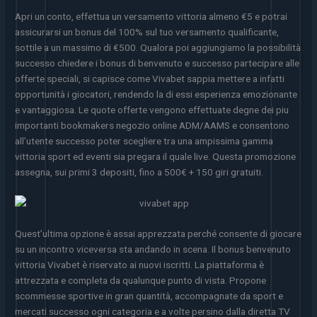
Apri un conto, effettua un versamento vittoria almeno €5 e potrai
assicurarsi un bonus del 100% sul tuo versamento qualificante,
sottile a un massimo di €500. Qualora poi aggiungiamo la possibilità
successo chiedere i bonus di benvenuto e successo partecipare alle
offerte speciali, si capisce come Vivabet sappia mettere a infatti
opportunità i giocatori, rendendo la di essi esperienza emozionante
e vantaggiosa. Le quote offerte vengono effettuate degne dei piu
importanti bookmakers negozio online ADM/AAMS e consentono
all’utente successo poter scegliere tra una ampissima gamma
vittoria sport ed eventi sia pregara il quale live. Questa promozione
assegna, sui primi 3 depositi, fino a 500€ + 150 giri gratuiti.
Quest’ultima opzione è assai apprezzata perché consente di giocare
su un incontro viceversa sta andando in scena. Il bonus benvenuto
vittoria Vivabet è riservato ai nuovi iscritti. La piattaforma è
attrezzata e completa da qualunque punto di vista. Propone
scommesse sportive in gran quantità, accompagnate da sport e
mercati successo ogni categoria e a volte persino dalla diretta TV