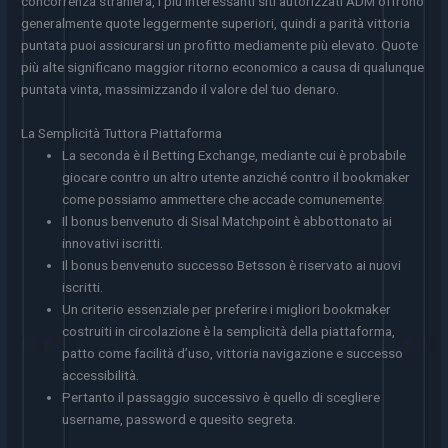
concorrenza straniera, i piu interessanti siti autorizzati ADM offrono
generalmente quote leggermente superiori, quindi a parità vittoria
puntata puoi assicurarsi un profitto mediamente più elevato. Quote
più alte significano maggior ritorno economico a causa di qualunque
puntata vinta, massimizzando il valore del tuo denaro.
La Semplicità Tuttora Piattaforma
La seconda è il Betting Exchange, mediante cui è probabile
giocare contro un altro utente anziché contro il bookmaker
come possiamo ammettere che accade comunemente.
Il bonus benvenuto di Sisal Matchpoint è abbottonato ai
innovativi iscritti.
Il bonus benvenuto successo Betsson è riservato ai nuovi
iscritti.
Un criterio essenziale per preferire i migliori bookmaker
costruiti in circolazione è la semplicità della piattaforma,
patto come facilità d’uso, vittoria navigazione e successo
accessibilità.
Pertanto il passaggio successivo è quello di scegliere
username, password e quesito segreta.