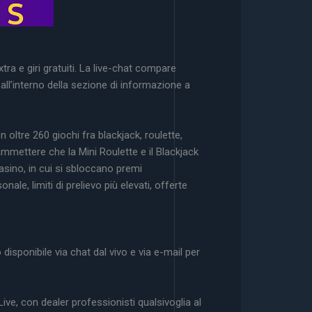
 e giri gratuiti. La live-chat compare
 all’interno della sezione di informazione a
ltre 260 giochi fra blackjack, roulette,
mmettere che la Mini Roulette e il Blackjack
asino, in cui si sbloccano premi
le, limiti di prelievo più elevati, offerte
disponibile via chat dal vivo e via e-mail per
ve, con dealer professionisti qualsivoglia al