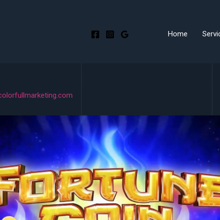
Home
Servi
colorfullmarketing.com