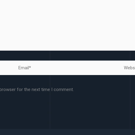
Email*
Websit
 browser for the next time I comment.