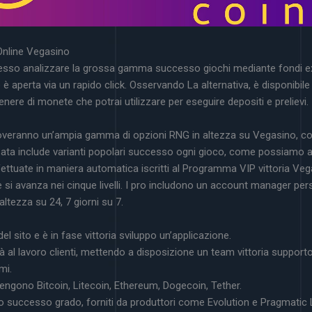
 Online Vegasino
sso analizzare la grossa gamma successo giochi mediante fondi extra
è aperta via un rapido click. Osservando La alternativa, è disponibile
enere di monete che potrai utilizzare per eseguire depositi e prelievi.
veranno un’ampia gamma di opzioni RNG in altezza su Vegasino, con o
zzata include varianti popolari successo ogni gioco, come possiamo a
fettuate in maniera automatica iscritti al Programma VIP vittoria Veg
 avanza nei cinque livelli. I pro includono un account manager persona
altezza su 24, 7 giorni su 7.
el sito e è in fase vittoria sviluppo un’applicazione.
 al lavoro clienti, mettendo a disposizione un team vittoria supporto 
mi.
vvengono Bitcoin, Litecoin, Ethereum, Dogecoin, Tether.
o successo grado, forniti da produttori come Evolution e Pragmatic Li