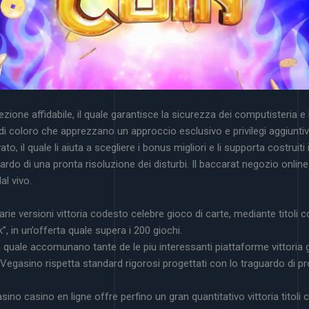
zione affidabile, il quale garantisce la sicurezza dei computisteria e l
coloro che apprezzano un approccio esclusivo e privilegi aggiuntivi.
il quale li aiuta a scegliere i bonus migliori e li supporta costruiti
rdo di una pronta risoluzione dei disturbi. Il baccarat negozio onlin
al vivo.
varie versioni vittoria codesto celebre gioco di carte, mediante tito
, in un’offerta quale supera i 200 giochi.
i, quale accomunano tante de le piu interessanti piattaforme vittoria ga
asino rispetta standard rigorosi progettati con lo traguardo di prote
casino en ligne offre perfino un gran quantitativo vittoria titoli cost