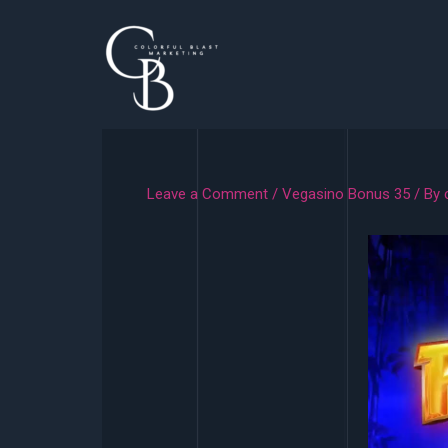
Skip
to
content
Leave a Comment
/
Vegasino Bonus 35
/ By