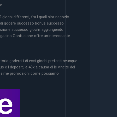
e.
iochi differenti, fra i quali slot negozio
ersi di godere successo bonus successo
sposizione successo giochi, aggiungendo
Vegasino Confusione offre un’interessante
ria godersi i di essi giochi preferiti ovunque
 e i depositi, e 40x a causa di le vincite dei
lle medesime promozioni come possiamo