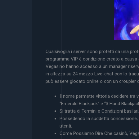
Qualsivoglia i server sono protetti da una prote
programma VIP è condizione creato a causa di 
Vegasino hanno accesso a un manager riservato, 
in altezza su 24 mezzo Live-chat con lo tragua
può essere giocato online o con un croupier d
Il nome permette vittoria decidere tra 
“Emerald Blackjack” e “3 Hand Blackjack”
Si tratta di Termini e Condizioni basilar
Possedendo la suddetta concessione, Veg
utenti.
Come Possiamo Dire Che casinò, Vegasino 