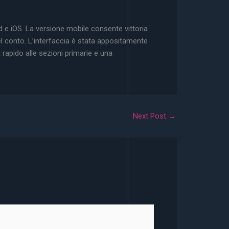
id e iOS. La versione mobile consente vittoria
 conto. L’interfaccia è stata appositamente
 rapido alle sezioni primarie e una
Next Post
→