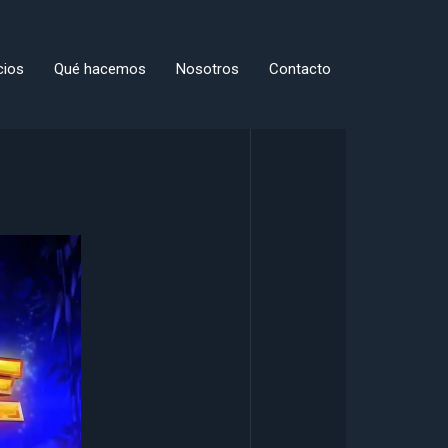
cios
Qué hacemos
Nosotros
Contacto