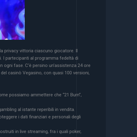
a privacy vittoria ciascuno giocatore. Il
 I partecipanti al programma fedeltà di
 in ogni fase. C’è persino un’assistenza 24 ore
e del casinò Vegasino, con quasi 100 versioni,
li come possiamo ammettere che “21 Burn”,
mbling al istante reperibili in vendita.
ggere i dati finanziari e personali degli
ruiti in live streaming, fra i quali poker,