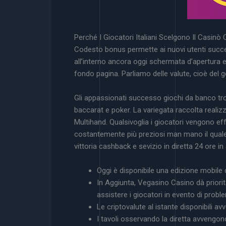
Perché I Giocatori Italiani Scelgono Il Casinò
Codesto bonus permette ai nuovi utenti succe
all’interno ancora oggi schermata d’apertura e 
fondo pagina. Parliamo delle valute, cioè del g
Gli appassionati successo giochi da banco tro
baccarat e poker. La variegata raccolta reali
Multihand. Qualsivoglia i giocatori vengono ef
costantemente più preziosi man mano il quale si
vittoria cashback e sevizio in diretta 24 ore in 
Oggi è disponibile una edizione mobile d
In Aggiunta, Vegasino Casino dà priorità
assistere i giocatori in evento di proble
Le criptovalute al istante disponibili a
I tavoli osservando la diretta avvengon