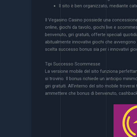
Il sito è ben organizzato, mediante cat
Il Vegasino Casino possiede una concessione vi
online, giochi da tavolo, giochi live e scomme
benvenuto, giri gratuiti, offerte speciali quot
abitualmente innovativi giochi che avvengono 
scelta successo bonus sia per i innovativi gioc
Tipi Successo Scommesse
La versione mobile del sito funziona perfettam
si trovino. Il bonus richiede un anticipo minim
giri gratuiti. All’interno del sito mobile trove
ammettere che bonus di benvenuto, cashback,