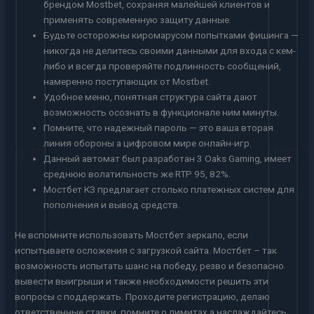
брендом Mostbet, сохраняя малейшей клиентов и
применять современную защиту данные.
Будьте осторожны киромарусом попытками фишинга —
никогда не делитесь своими данными для входа с кем-
либо и всегда проверяйте подлинность сообщений,
намеренно поступающих от Mostbet.
Удобное меню, понятная структура сайта дают
возможность осознать в функционале ним минуты.
Помните, что надежный пароль — это ваша вторая
линия обороны а цифровом мире онлайн-игр.
Данный автомат был разработан 3 Oaks Gaming, имеет
среднюю волатильность же RTP 95, 82%.
Мостбет КЗ предлагает столько платежных систем для
пополнения и вывод средств.
Не вспомните использовать Мостбет зеркало, если
испытываете осложения с загрузкой сайта. Мостбет – так
возможность испытать шанс на победу, резво и безопасно
вывести выигрыши и также необходимости решить эти
вопросы с поддержать. Проходите регистрацию, делаю
ответственные ставки, помните о лимитах а наслаждайтесь