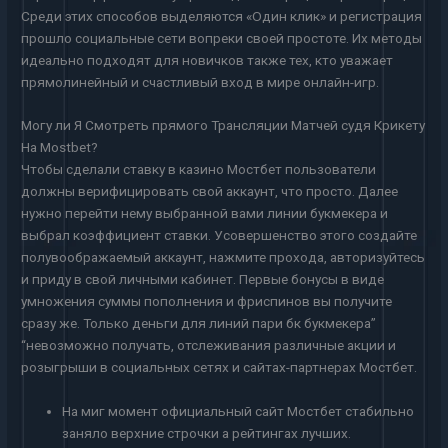
Среди этих способов выделяются «Один клик» и регистрация
прошло социальные сети вопреки своей простоте. Их методы
идеально подходят для новичков также тех, кто уважает
прямолинейный и счастливый вход в мире онлайн-игр.
Могу ли Я Смотреть прямого Трансляции Матчей судя Крикету
На Mostbet?
Чтобы сделали ставку в казино Мостбет пользователи
должны верифицировать свой аккаунт, что просто. Далее
нужно перейти нему выбранной вами линии букмекера и
выбрал коэффициент ставки. Усовершенство этого создайте
полувоображаемый аккаунт, нажмите прохода, авторизуйтесь
и приду в свой личными кабинет. Первые бонусы в виде
умножения суммы пополнения и фриспинов вы получите
сразу же. Только деньги для линий пари бк букмекера”
“невозможно получать, отслеживания различные акции и
розыгрыши в социальных сетях и сайтах-партнерах Мостбет.
На миг момент официальный сайт Мостбет стабильно
заняло верхние строчки а рейтингах лучших.