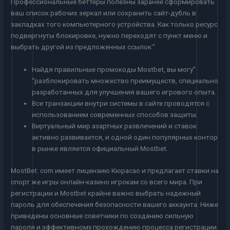
Профессиональные беттеры полезны заранее сформировать
ваш список рабочих зеркал или сохранить сайт-дубль в
закладках того компьютерного устройства. Как только ресурс
подвергнуты блокировке, нужно переходят с пункт меню и
выбрать другой из предложенных ссылок.”
Найдя правильные промокоды Mostbet, вы могу”
“разблокировать множество преимуществ, специально
разработанных для улучшения вашего игрового опыта.
Все транзакции внутри системы в сайте проводятся с
использованием современных способов защиты.
Виртуальный мир азартных развлечений и ставок
активно развивается, и одной один популярных контор
в рынке является официальный Mostbet.
MostBet. com имеет лицензию Кюрасао и предлагает ставки на
спорт же игры онлайн-казино игрокам со всего мира. При
регистрации и Mostbet крайне важно выбрать надежный
пароль для обеспечения безопасности вашего аккаунта. Ниже
приведены основные советчики по созданию сильную
пароля и эффективному прохождению процесса регистрации.