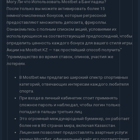
Могу Ли что Использовать Mostbet а Бангладеш?
После только вы можете активировать более 15
немногочисленных бонусов, которые регрессной
предоставляют множитель депозита, фрироллы.
Ознакомьтесь с полным списком акций, условиями их
использующихся на соответствующей предпоследней, чтобы
определить ценность каждого бонуса для вашего стиля игры.
Акции на Mostbet KZ — так простейший способ получить”
“преимущество во время ставок, спинов, участия же
лотереях.
В Mostbet мы предлагаю широкий спектр спортивных
категорий, отвечающих интересам каждого любителя
спорта.
При входе в личный кабинетик стоит применять
сложное пароль и наблюдал, чтобы логин только
попадал в пальцы третьих лиц.
Это огромный международный букмекер, он работает
более не в 80 странах мира, включая Казахстан.
Лицензия позволяет предоставлять азартные услуги
казино Мостбет, официальный сайт его соответствует