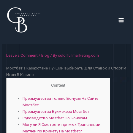
Skip
to
content
Main
Men
Leave a Comment
/
Blog
/ By
colorfullmarketing.com
Мостбет а Казахстане Лучший выбирать Для Ставок и Спорт И
Игры В Казино
Content
Преимущества только Бонусы На Сайте
Мостбет
Преимущества Букмекера Мостбет
Руководство Mostbet По Бонусам
Могу ли Я Смотреть прямых Трансляции
Матчей по Крикету На Mostbet?