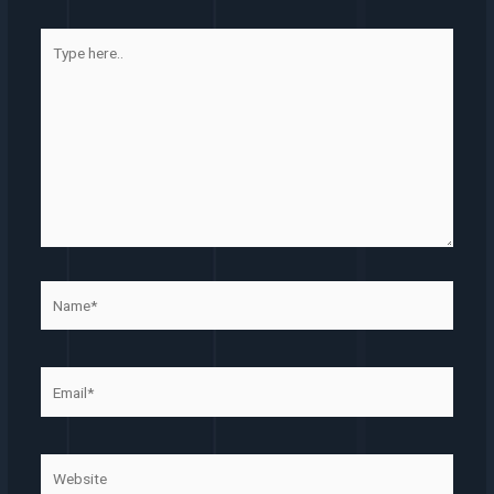
Type
here..
Name*
Email*
Website