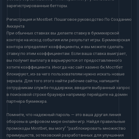
зарегистрированные бетторы.
Регистрация и Mostbet: Пошаговое руководство По Созданию
Аккаунта
При обычных ставках вы делаете ставку в букмекерской
конторе на исход события или результат игры. Букмекерская
контора определяет коэффициенты, и вы можете сделать
ставку по этим коэффициентам. Если ваша ставка выиграет,
вы получит выплату в варьируются от предоставленного
хотите коэффициента. Иногда нас сайт казино бк Мостбет
блокируют, из-за чего пользователям нужно искать новые
зеркала. Для того этого найти рабочие сайты, напишите
сотрудникам службе поддержки, введите выбранный запрос
в поисковой строке браузера например перейдите на домен
партнера букмекера.
Помните, что надежный пароль — это ваша другая линия
обороны в цифровом мире онлайн-игр. Найдя правильные
промокоды Mostbet, вы могу” “разблокировать множество
преимуществ, эотеховский разработанных для улучшения