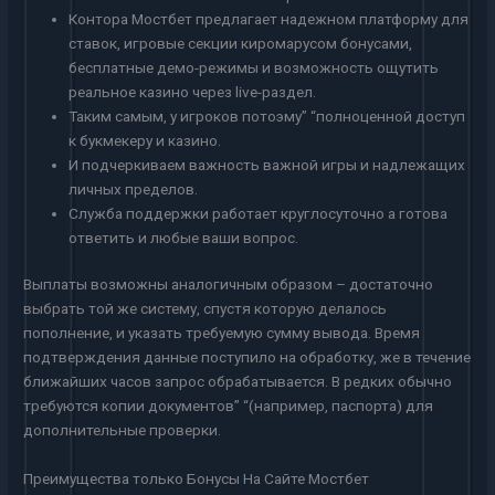
Контора Мостбет предлагает надежном платформу для
ставок, игровые секции киромарусом бонусами,
бесплатные демо-режимы и возможность ощутить
реальное казино через live-раздел.
Таким самым, у игроков потоэму” “полноценной доступ
к букмекеру и казино.
И подчеркиваем важность важной игры и надлежащих
личных пределов.
Служба поддержки работает круглосуточно а готова
ответить и любые ваши вопрос.
Выплаты возможны аналогичным образом – достаточно
выбрать той же систему, спустя которую делалось
пополнение, и указать требуемую сумму вывода. Время
подтверждения данные поступило на обработку, же в течение
ближайших часов запрос обрабатывается. В редких обычно
требуются копии документов” “(например, паспорта) для
дополнительные проверки.
Преимущества только Бонусы На Сайте Мостбет