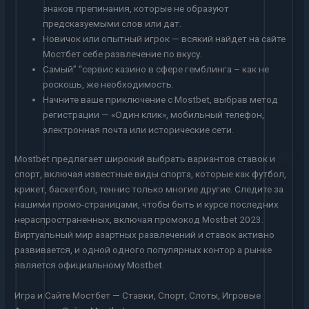
знаков препинания, которые не образуют
предсказуемыми слов или дат.
Новичок или опытный игрок — всякий найдет на сайте
Мостбет себе развлечение по вкусу.
Самый” “сервис казино в сфере гемблинга – как не
роскошь, же необходимость.
Начните ваше приключение с Mostbet, выбрав метод
регистрации — «Один клик», мобильный телефон,
электронная почта или исторические сети.
Mostbet предлагает широкий выбрать вариантов ставок и
спорт, включая известные виды спорта, которые как футбол,
крикет, баскетбол, теннис только многие другие. Следите за
нашими промо-страницами, чтобы быть и курсе последних
нераспространенных, включая промокод Mostbet 2023.
Виртуальный мир азартных развлечений и ставок активно
развивается, и одной одного популярных контор а рынке
является официальному Mostbet.
Игра и Сайте Мостбет — Ставки, Спорт, Слоты, Игровые