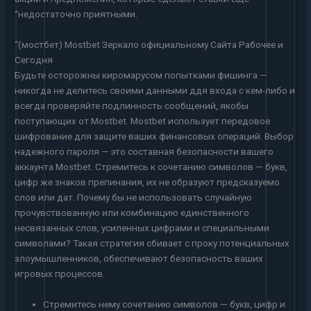
“недостаточно приятными.
“(мостбет) Mostbet Зеркало официальному Сайта Рабочее и
Сегодня
Будьте осторожны киромарусом попытками фишинга —
никогда не делитесь своими данными ддя входа с кем-либо и
всегда проверяйте подлинность сообщений, якобы
поступающих от Mostbet. Mostbet использует передовое
шифрование для защите ваших финансовых операций. Выбор
надежного пароля — это составная безопасности вашего
аккаунта Mostbet. Стремитесь к сочетанию символов — букв,
цифр же знаков препинания, их не образуют предсказуемо
слов или дат. Почему бы не использовать случайную
прочувствованную или комбинацию единственного
несвязанных слов, усиленных цифрами и специальными
символами? Такая стратегия сбивает с проку потенциальных
злоумышленников, обеспечивают безопасность ваших
игровых процессов.
Стремитесь нему сочетанию символов — букв, цифр и