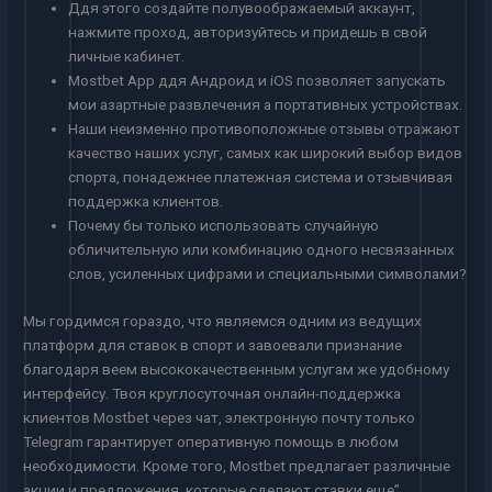
Ддя этого создайте полувоображаемый аккаунт,
нажмите проход, авторизуйтесь и придешь в свой
личные кабинет.
Mostbet App ддя Андроид и iOS позволяет запускать
мои азартные развлечения а портативных устройствах.
Наши неизменно противоположные отзывы отражают
качество наших услуг, самых как широкий выбор видов
спорта, понадежнее платежная система и отзывчивая
поддержка клиентов.
Почему бы только использовать случайную
обличительную или комбинацию одного несвязанных
слов, усиленных цифрами и специальными символами?
Мы гордимся гораздо, что являемся одним из ведущих
платформ для ставок в спорт и завоевали признание
благодаря веем высококачественным услугам же удобному
интерфейсу. Твоя круглосуточная онлайн-поддержка
клиентов Mostbet через чат, электронную почту только
Telegram гарантирует оперативную помощь в любом
необходимости. Кроме того, Mostbet предлагает различные
акции и предложения, которые сделают ставки еще”