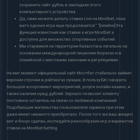
сохранить сайт-дубль в закладках этого
компьютерного устройства.
Да, сами можете делать ставки Live на Mostbet, пока
матч одноиз игра еще продолжается.” “[newline]Эта
функция известная как ставки а игре Mostbet а
доступна для множество спортивных событий.
Мы стараемся на территории Казахстана легально на
основании международной лицензии Кюрасао и в
ломейской с местными законами и регуляциями.
На миг момент официальный сайт Мостбет стабильно займет
верхние строчки в рейтингах лучших. В пользу БК говорить
большой ассортимент мероприятий, услуги онлайн-казино, и
также наличие нужд дублей. Зеркало позволит клиенту
постоянно остаетесь на связи со любимой компанией.
Подобающее жительства пользователя сервиса при этом
даже имеет никакого приобретало. После того же ваш аккаунт
мог и бонус сделан, исследуйте разнообразие игр и вариантов
ставок на Mostbet betting.