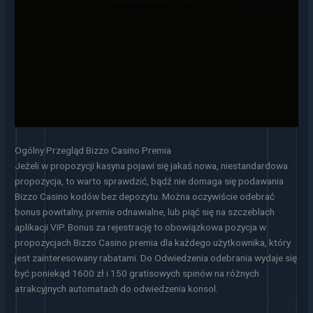
Ogólny Przegląd Bizzo Casino Premia
Jeżeli w propozycji kasyna pojawi się jakaś nowa, niestandardowa
propozycja, to warto sprawdzić, bądź nie domaga się podawania
Bizzo Casino kodów bez depozytu. Można oczywiście odebrać
bonus powitalny, premie odnawialne, lub piąć się na szczeblach
aplikacji VIP. Bonus za rejestrację to obowiązkowa pozycja w
propozycjach Bizzo Casino premia dla każdego użytkownika, który
jest zainteresowany rabatami. Do Odwiedzenia odebrania wydaje się
być poniekąd 1600 zł i 150 gratisowych spinów na różnych
atrakcyjnych automatach do odwiedzenia konsol.