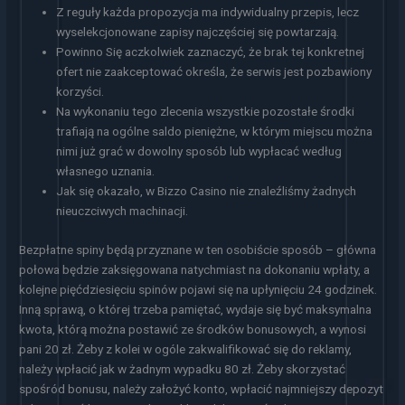
Z reguły każda propozycja ma indywidualny przepis, lecz
wyselekcjonowane zapisy najczęściej się powtarzają.
Powinno Się aczkolwiek zaznaczyć, że brak tej konkretnej
ofert nie zaakceptować określa, że serwis jest pozbawiony
korzyści.
Na wykonaniu tego zlecenia wszystkie pozostałe środki
trafiają na ogólne saldo pieniężne, w którym miejscu można
nimi już grać w dowolny sposób lub wypłacać według
własnego uznania.
Jak się okazało, w Bizzo Casino nie znaleźliśmy żadnych
nieuczciwych machinacji.
Bezpłatne spiny będą przyznane w ten osobiście sposób – główna
połowa będzie zaksięgowana natychmiast na dokonaniu wpłaty, a
kolejne pięćdziesięciu spinów pojawi się na upłynięciu 24 godzinek.
Inną sprawą, o której trzeba pamiętać, wydaje się być maksymalna
kwota, którą można postawić ze środków bonusowych, a wynosi
pani 20 zł. Żeby z kolei w ogóle zakwalifikować się do reklamy,
należy wpłacić jak w żadnym wypadku 80 zł. Żeby skorzystać
spośród bonusu, należy założyć konto, wpłacić najmniejszy depozyt