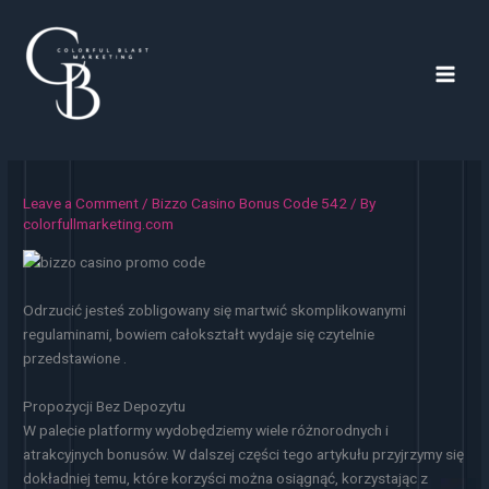
Skip
to
content
Main
Men
Leave a Comment
/
Bizzo Casino Bonus Code 542
/ By
colorfullmarketing.com
Odrzucić jesteś zobligowany się martwić skomplikowanymi
regulaminami, bowiem całokształt wydaje się czytelnie
przedstawione .
Propozycji Bez Depozytu
W palecie platformy wydobędziemy wiele różnorodnych i
atrakcyjnych bonusów. W dalszej części tego artykułu przyjrzymy się
dokładniej temu, które korzyści można osiągnąć, korzystając z