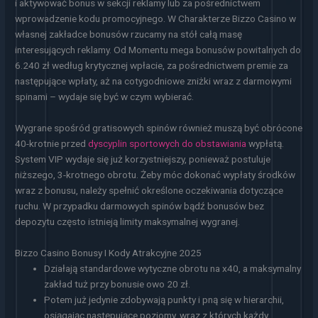
i aktywować bonus w sekcji reklamy lub za pośrednictwem
wprowadzenie kodu promocyjnego. W Charakterze Bizzo Casino w
własnej zakładce bonusów rzucamy na stół całą masę
interesujących reklamy. Od Momentu mega bonusów powitalnych do
6.240 zł według krytycznej wpłacie, za pośrednictwem premie za
następujące wpłaty, aż na cotygodniowe zniżki wraz z darmowymi
spinami – wydaje się być w czym wybierać.
Wygrane spośród gratisowych spinów również muszą być obrócone
40-krotnie przed
dyscyplin sportowych do obstawiania
wypłatą.
System VIP wydaje się już korzystniejszy, ponieważ postuluje
niższego, 3-krotnego obrotu. Żeby móc dokonać wypłaty środków
wraz z bonusu, należy spełnić określone oczekiwania dotyczące
ruchu. W przypadku darmowych spinów bądź bonusów bez
depozytu często istnieją limity maksymalnej wygranej.
Bizzo Casino Bonusy I Kody Atrakcyjne 2025
Działają standardowe wytyczne obrotu na x40, a maksymalny
zakład tuż przy bonusie owo 20 zł.
Potem już jedynie zdobywają punkty i pną się w hierarchii,
osiągając następujące poziomy, wraz z których każdy