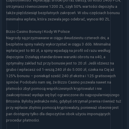
otrzymasz równoczesne 1200 ZŁ, czyli 50% wartości depozytu a
także pięćdziesiąt bezpłatnych zakręceń. W obu częściach bonusu
minimalna wpłata, która zezwala jego odebrać, wynosi 80 ZŁ.
Bizzo Casino Bonusy I Kody W Polsce
Nagrody są przyznawane w ciągu dwudziestu czterech dni, a
bezpłatne spiny należy wykorzystać w ciągu 3 dób. Minimalna
wpłata jest to 80 zł, a spiny wpadają na profil od razu według
depozycie. Działają standardowe warunki obrotu na x40, a
optymalny zakład tuż przy bonusie jest to 20 zł. Jeśli idziesz na
grubo i wpłacasz od 1-wszą.240 zł do 5.000 zł, czeka na Cię aż
125% bonusu – poniekąd sześć.240 zł ekstra i 125 gratisowych
spinów. Podobało nam się, że Bizzo Casino pozwala nawet na
płatności zbyt pomocą współczesnych kryptowalut i nie
zaakceptować wydaje się być ograniczone do najpopularniejszego
Bitcoina. Byłoby jednakże miło, gdybyś otrzymał premia również tuż
przy wpłacie zbytnio pomocą kryptowaluty, ponieważ obecnie jest
pan dostępny tylko dla depozytów obok użyciu imponujących
procedur płatności.