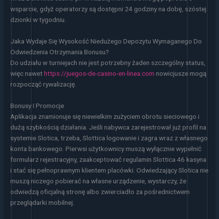
wsparcie, gdyż operatorzy są dostępni 24 godziny na dobę, szóstej
dzionki w tygodniu.
Jaka Wydaje Się Wysokość Niedużego Depozytu Wymaganego Do
Odwiedzenia Otrzymania Bonusu?
Do udziału w turniejach nie jest potrzebny żaden szczególny status,
więc nawet
https://juegos-de-casino-en-linea.com
nowicjusze mogą
rozpocząć rywalizację.
Bonusy I Promocje
Aplikacja znamionuje się niewielkim zużyciem obrotu sieciowego i
dużą szybkością działania. Jeśli nabywca zarejestrował już profil na
systemie Slotica, trzeba, Slottica logowanie i zagra wraz z własnego
konta bankowego. Pierwsi użytkownicy muszą wyłącznie wypełnić
formularz rejestracyjny, zaakceptować regulamin Slottica 46 kasyna
i stać się pełnoprawnym klientem placówki. Odwiedzający Slotica nie
muszą niczego pobierać na własne urządzenie, wystarczy, że
odwiedzą oficjalną stronę albo zwierciadło za pośrednictwem
przeglądarki mobilnej.