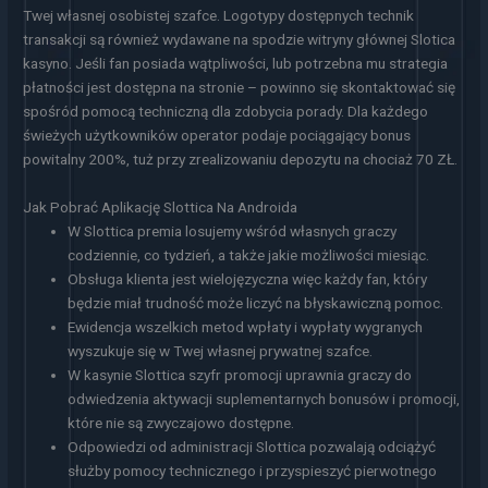
Twej własnej osobistej szafce. Logotypy dostępnych technik
transakcji są również wydawane na spodzie witryny głównej Slotica
kasyno. Jeśli fan posiada wątpliwości, lub potrzebna mu strategia
płatności jest dostępna na stronie – powinno się skontaktować się
spośród pomocą techniczną dla zdobycia porady. Dla każdego
świeżych użytkowników operator podaje pociągający bonus
powitalny 200%, tuż przy zrealizowaniu depozytu na chociaż 70 ZŁ.
Jak Pobrać Aplikację Slottica Na Androida
W Slottica premia losujemy wśród własnych graczy
codziennie, co tydzień, a także jakie możliwości miesiąc.
Obsługa klienta jest wielojęzyczna więc każdy fan, który
będzie miał trudność może liczyć na błyskawiczną pomoc.
Ewidencja wszelkich metod wpłaty i wypłaty wygranych
wyszukuje się w Twej własnej prywatnej szafce.
W kasynie Slottica szyfr promocji uprawnia graczy do
odwiedzenia aktywacji suplementarnych bonusów i promocji,
które nie są zwyczajowo dostępne.
Odpowiedzi od administracji Slottica pozwalają odciążyć
służby pomocy technicznego i przyspieszyć pierwotnego