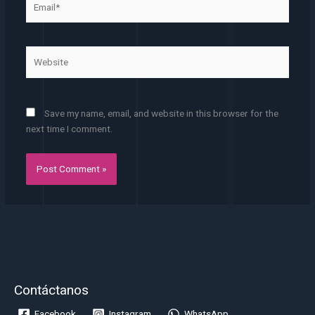
Website
Save my name, email, and website in this browser for the
next time I comment.
Contáctanos
Facebook
Instagram
WhatsApp