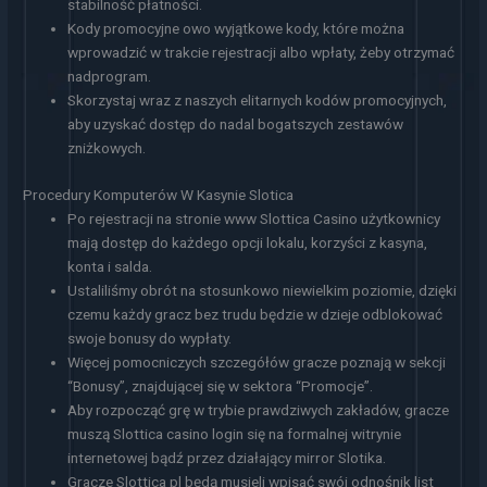
stabilność płatności.
Kody promocyjne owo wyjątkowe kody, które można
wprowadzić w trakcie rejestracji albo wpłaty, żeby otrzymać
nadprogram.
Skorzystaj wraz z naszych elitarnych kodów promocyjnych,
aby uzyskać dostęp do nadal bogatszych zestawów
zniżkowych.
Procedury Komputerów W Kasynie Slotica
Po rejestracji na stronie www Slottica Casino użytkownicy
mają dostęp do każdego opcji lokalu, korzyści z kasyna,
konta i salda.
Ustaliliśmy obrót na stosunkowo niewielkim poziomie, dzięki
czemu każdy gracz bez trudu będzie w dzieje odblokować
swoje bonusy do wypłaty.
Więcej pomocniczych szczegółów gracze poznają w sekcji
“Bonusy”, znajdującej się w sektora “Promocje”.
Aby rozpocząć grę w trybie prawdziwych zakładów, gracze
muszą Slottica casino login się na formalnej witrynie
internetowej bądź przez działający mirror Slotika.
Gracze Slottica pl będą musieli wpisać swój odnośnik list