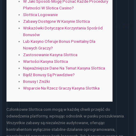
W Jaki Sposób Mogę Poznać Każde Procedury
Płatności W Slotica Casino?
Slottica Logowanie
Zabawy Dostępne W Kasynie Slottica
Wskazówki Dotyczące Korzystania Spośród
Bonusów
Lub Kasyno Oferuje Bonus Powitalny Dla
Nowych Graczy?
Zastosowanie Kasyna Slottica
Wartości Kasyna Slottica
Najważniejsze Dane Na Temat Kasyna Slottica
Bądź Bonusy Są Prawdziwe?
Bonusy I Zniżki
Wsparcie Na Rzecz Graczy Kasyna Slottika
Członkowie Slottica com mogą w każdej chwili przejść do
odwiedzenia platformy, wpisując odnośnik w pasku poszukiwania.
Wszystkie zabawy są niezależnie audytowane, oferując
kontrahentom wyłącznie stabilne działanie oprogramowania,
niezależność generatora liczb losowych. Tak, bonusy w casino są