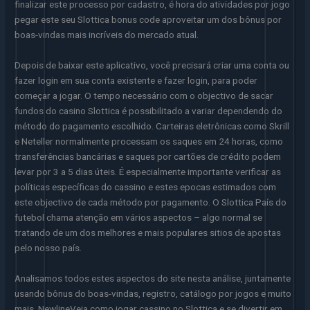
finalizar este processo por cadastro, é hora do atividades por jogo
pegar este seu Slottica bonus code aproveitar um dos bônus por
boas-vindas mais incríveis do mercado atual.
Depois de baixar este aplicativo, você precisará criar uma conta ou
fazer login em sua conta existente e fazer login, para poder
começar a jogar. O tempo necessário com o objectivo de sacar
fundos do casino Slottica é possibilitado a variar dependendo do
método do pagamento escolhido. Carteiras eletrônicas como Skrill
e Neteller normalmente processam os saques em 24 horas, como
transferências bancárias e saques por cartões de crédito podem
levar por 3 a 5 dias úteis. É especialmente importante verificar as
políticas específicas do cassino e estes epocas estimados com
este objectivo de cada método por pagamento. O Slottica País do
futebol chama atenção em vários aspectos – algo normal se
tratando de um dos melhores e mais populares sitios de apostas
pelo nosso país.
Analisamos todos estes aspectos do site nesta análise, juntamente
usando bônus do boas-vindas, registro, catálogo por jogos e muito
mais. NewlineVeja como jogar cassino no Slottica e se divertir em