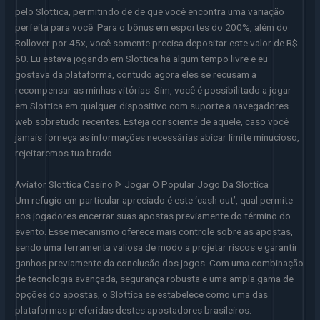
pelo Slottica, permitindo de de que você encontra uma variação
perfeita para você. Para o bônus em esportes do 200%, além do
Rollover por 45x, você somente precisa depositar este valor de R$
60. Eu estava jogando em Slottica há algum tempo livre e eu
gostava da plataforma, contudo agora eles se recusam a
recompensar as minhas vitórias. Sim, você é possibilitado a jogar
em Slottica em qualquer dispositivo com suporte a navegadores
web sobretudo recentes. Esteja consciente de aquele, caso você
jamais forneça as informações necessárias abicar limite minucioso,
rejeitaremos tua brado.
Aviator Slottica Casino ᐈ Jogar O Popular Jogo Da Slottica
Um refugio em particular apreciado é este ‘cash out’, qual permite
aos jogadores encerrar suas apostas previamente do término do
evento. Esse mecanismo oferece mais controle sobre as apostas,
sendo uma ferramenta valiosa de modo a projetar riscos e garantir
ganhos previamente da conclusão dos jogos. Com uma combinação
de tecnologia avançada, segurança robusta e uma ampla gama de
opções do apostas, o Slottica se estabelece como uma das
plataformas preferidas destes apostadores brasileiros.