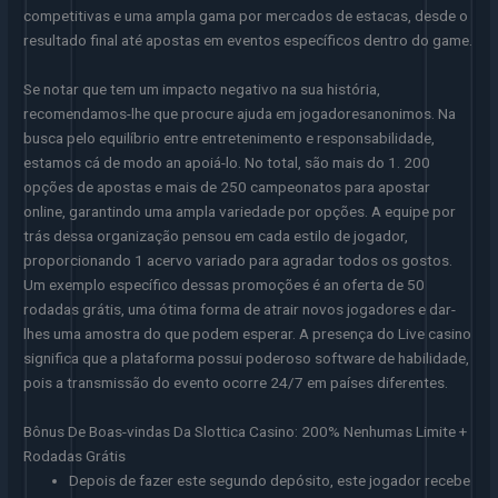
competitivas e uma ampla gama por mercados de estacas, desde o
resultado final até apostas em eventos específicos dentro do game.
Se notar que tem um impacto negativo na sua história,
recomendamos-lhe que procure ajuda em jogadoresanonimos. Na
busca pelo equilíbrio entre entretenimento e responsabilidade,
estamos cá de modo an apoiá-lo. No total, são mais do 1. 200
opções de apostas e mais de 250 campeonatos para apostar
online, garantindo uma ampla variedade por opções. A equipe por
trás dessa organização pensou em cada estilo de jogador,
proporcionando 1 acervo variado para agradar todos os gostos.
Um exemplo específico dessas promoções é an oferta de 50
rodadas grátis, uma ótima forma de atrair novos jogadores e dar-
lhes uma amostra do que podem esperar. A presença do Live casino
significa que a plataforma possui poderoso software de habilidade,
pois a transmissão do evento ocorre 24/7 em países diferentes.
Bônus De Boas-vindas Da Slottica Casino: 200% Nenhumas Limite +
Rodadas Grátis
Depois de fazer este segundo depósito, este jogador recebe