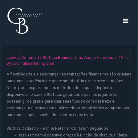
Skip
to
content
Main
Men
Leave a Comment
/
Slottica Bonuslar Uma Ampla Variedade - 194
/
By
colorfullmarketing.com
A flexibilidade e a segurança nas transações financeiras são cruciais
para uma experiência de game satisfatória e sem preocupações.
Neste post, exploramos os métodos do saque e depósito
disponíveis no casino Slottica, garantindo qual os jogadores
possam giros grátis gerenciar seus fundos com destreza e
segurança. A Slottica conta utilizando probabilidades competitivas
para uma ampla escolha do eventos esportivos.
Slottica Cadastro Permite Retalhar Conta Em Segundos
Isso também é possível graças à função de chat, qual deixa