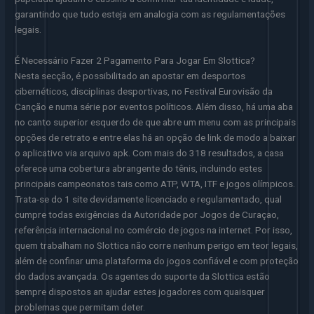
garantindo que tudo esteja em analogia com as regulamentações
legais.
É Necessário Fazer 2 Pagamento Para Jogar Em Slottica?
Nesta secção, é possibilitado an apostar em desportos
cibernéticos, disciplinas desportivas, no Festival Eurovisão da
Canção e numa série por eventos políticos. Além disso, há uma aba
no canto superior esquerdo de que abre um menu com as principais
opções de retrato e entre elas há an opção de link de modo a baixar
o aplicativo via arquivo apk. Com mais do 318 resultados, a casa
oferece uma cobertura abrangente do tênis, incluindo estes
principais campeonatos tais como ATP, WTA, ITF e jogos olímpicos.
Trata-se do 1 site devidamente licenciado e regulamentado, qual
cumpre todas exigências da Autoridade por Jogos de Curaçao,
referência internacional no comércio de jogos na internet. Por isso,
quem trabalham no Slottica não corre nenhum perigo em teor legais,
além de confinar uma plataforma do jogos confiável e com proteção
do dados avançada. Os agentes do suporte da Slottica estão
sempre dispostos an ajudar estes jogadores com quaisquer
problemas que permitam deter.