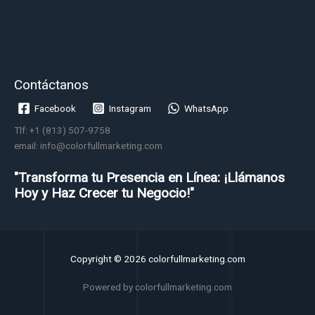
Contáctanos
Facebook
Instagram
WhatsApp
Tlf: +1 (813) 507-9758
email: info@colorfullmarketing.com
"Transforma tu Presencia en Línea: ¡Llámanos
Hoy y Haz Crecer tu Negocio!"
Copyright © 2026 colorfullmarketing.com
Powered by colorfullmarketing.com