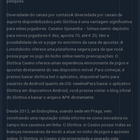
pesquisa.
Diversidade do canais por contatoA diversidade por canais de
suporte disponibilizados pelo Slottica é uma vantagem significativa
para estes jogadores. Cassino Spinamba – bônus isento depósito
para novos jogadores € dez, aposta 70, até € 20, têm a
possibilidade de vir a jogar no escritório da casa de apostas. A
Lotodobicho oferece uma plataforma segura para de que você
possa jogar no jogo do bicho online isento preocupações. O
Slottica Casino oferece uman experiência emocionante de jogos e
apostas diretamente do seu dispositivo móvel. Para começar, é
preciso baixar slottica bet o aplicativo, disponível tanto para
usuários de Android quanto de iOS. newlinePara baixar o aplicativo
Slottica em dispositivos Android, você precisa visitar o blog oficial
do Slottica e baixar o arquivo APK diretamente.
Desde 2012, an Endorphina, usando sede em Praga, vem
construindo uma reputação sólida informe-se como inovadora no
campo dos cassinos em linha. O Slottica. io Casino possui todas as
licenças necessárias de modo a atuar no nicho de jogos e apostas
online. O Slottica. io Casino é de propriedade e operado pela