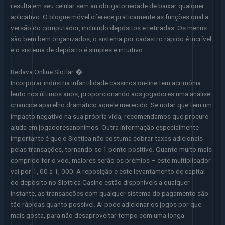
resulta em seu celular sem an obrigatoriedade de baixar qualquer
aplicativo. O blogue móvel oferece praticamente as funções qual a
versão do computador, incluindo depósitos e retiradas. Os menus
são bem bem organizados, o sistema por cadastro rápido é incrível
e o sistema de depósito é simples e intuitivo.
Bedava Online Slotlar �
Incorporar indústria infantilidade cassinos on-line tem acrimônia
lento nos últimos anos, proporcionando aos jogadores uma análise
criancice aparelho dramático aquele merecido. Se notar que tem um
impacto negativo na sua própria vida, recomendamos que procure
ajuda em jogadoresanonimos. Outra informação especialmente
importante é que o Slottica não costuma cobrar taxas adicionais
pelas transações, tornando-se 1 ponto positivo. Quanto muito mais
comprido for o voo, maiores serão os prémios – este multiplicador
vai por 1, 00 a 1, 000. A reposição e este levantamento de capital
do depósito no Slottica Casino estão disponíveis a qualquer
instante, as transacções com qualquer sistema do pagamento são
tão rápidas quanto possível. Aí pode adicionar os jogos por que
mais gosta, para não desaproveitar tempo com uma longa