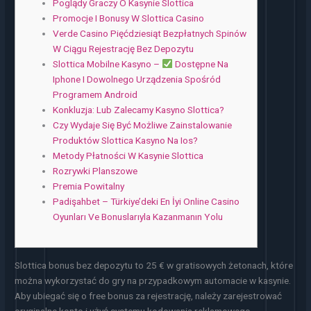
Poglądy Graczy O Kasynie Slottica
Promocje I Bonusy W Slottica Casino
Verde Casino Pięćdziesiąt Bezpłatnych Spinów
W Ciągu Rejestrację Bez Depozytu
Slottica Mobilne Kasyno –
Dostępne Na
Iphone I Dowolnego Urządzenia Spośród
Programem Android
Konkluzja: Lub Zalecamy Kasyno Slottica?
Czy Wydaje Się Być Możliwe Zainstalowanie
Produktów Slottica Kasyno Na Ios?
Metody Płatności W Kasynie Slottica
Rozrywki Planszowe
Premia Powitalny
Padişahbet – Türkiye’deki En İyi Online Casino
Oyunları Ve Bonuslarıyla Kazanmanın Yolu
Slottica bonus bez depozytu to 25 € w gratisowych żetonach, które
można wykorzystać do gry na przypadkowym automacie w kasynie.
Aby ubiegać się o free bonus za rejestrację, należy zarejestrować
oryginalne konto i użyć systemu kodowania reklamowego.