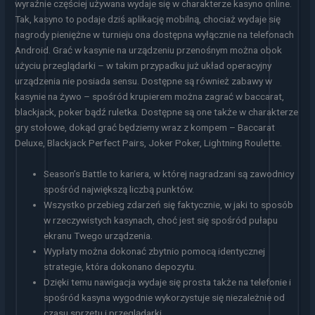
wyraźnie częściej używana wydaje się w charakterze kasyno online.
Tak, kasyno to podaje dziś aplikację mobilną, chociaż wydaje się
nagrody pieniężne w turnieju ona dostępna wyłącznie na telefonach
Android. Grać w kasynie na urządzeniu przenośnym można obok
użyciu przeglądarki – w takim przypadku już układ operacyjny
urządzenia nie posiada sensu. Dostępne są również zabawy w
kasynie na żywo – spośród krupierem można zagrać w baccarat,
blackjack, poker bądź ruletka. Dostępne są one także w charakterze
gry stołowe, dokąd grać będziemy wraz z kompem – Baccarat
Deluxe, Blackjack Perfect Pairs, Joker Poker, Lightning Roulette.
Season’s Battle to kariera, w której nagradzani są zawodnicy
spośród największą liczbą punktów.
Wszystko przebieg zdarzeń się faktycznie, w jaki to sposób
w rzeczywistych kasynach, choć jest się spośród pułapu
ekranu Twego urządzenia.
Wypłaty można dokonać zbytnio pomocą identycznej
strategie, która dokonano depozytu.
Dzięki temu nawigacja wydaje się prosta także na telefonie i
spośród kasyna wygodnie wykorzystuje się niezależnie od
czasu sprzętu i przeglądarki.