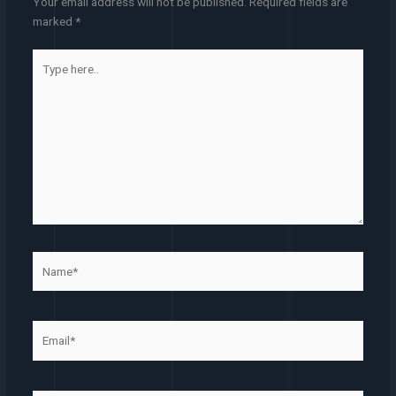
Your email address will not be published.
Required fields are
marked
*
Type
here..
Name*
Email*