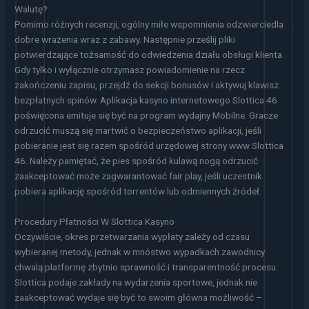
Walutę?
Pomimo różnych recenzji, ogólny miłe wspomnienia odzwierciedla
dobre wrażenia wraz z zabawy. Następnie prześlij pliki
potwierdzające tożsamość do odwiedzenia działu obsługi klienta.
Gdy tylko i wyłącznie otrzymasz powiadomienie na rzecz
zakończeniu zapisu, przejdź do sekcji bonusów i aktywuj klawisz
bezpłatnych spinów. Aplikacja kasyno internetowego Slottica 46
poświęcona emituje się być na program wydajny Mobilne. Gracze
odrzucić muszą się martwić o bezpieczeństwo aplikacji, jeśli
pobieranie jest się razem spośród urzędowej strony www Slottica
46. Należy pamiętać, że pies spośród kulawą nogą odrzucić
zaakceptować może zagwarantować fair play, jeśli uczestnik
pobiera aplikację spośród torrentów lub odmiennych źródeł.
Procedury Płatności W Slottica Kasyno
Oczywiście, okres przetwarzania wypłaty zależy od czasu
wybieranej metody, jednak w mnóstwo wypadkach zawodnicy
chwalą platformę zbytnio sprawność i transparentność procesu.
Slottica podaje zakłady na wydarzenia sportowe, jednak nie
zaakceptować wydaje się być to swoim główna możliwość –