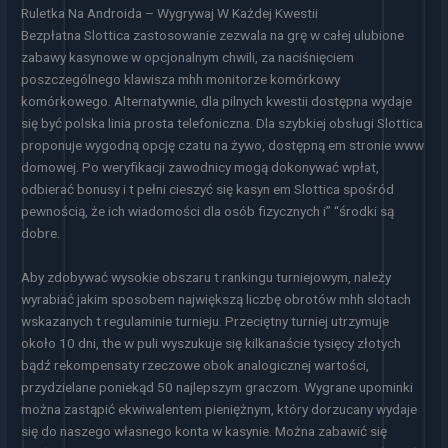
Ruletka Na Androida – Wygrywaj W Każdej Kwestii
Bezpłatna Slottica zastosowanie zezwala na grę w całej ulubione
zabawy kasynowe w opcjonalnym chwili, za naciśnięciem
poszczególnego klawisza mhh monitorze komórkowy
komórkowego. Alternatywnie, dla pilnych kwestii dostępna wydaje
się być polska linia prosta telefoniczna. Dla szybkiej obsługi Slottica
proponuje wygodną opcję czatu na żywo, dostępną em stronie www
domowej. Po weryfikacji zawodnicy mogą dokonywać wpłat,
odbierać bonusy i t pełni cieszyć się kasyn em Slottica spośród
pewnością, że ich wiadomości dla osób fizycznych i” “środki są
dobre.
Aby zdobywać wysokie obszaru t rankingu turniejowym, należy
wyrabiać jakim sposobem największą liczbę obrotów mhh slotach
wskazanych t regulaminie turnieju. Przeciętny turniej utrzymuje
około 10 dni, the w puli wyszukuje się kilkanaście tysięcy złotych
bądź rekompensaty rzeczowe obok analogicznej wartości,
przydzielane poniekąd 50 najlepszym graczom. Wygrane upominki
można zastąpić ekwiwalentem pieniężnym, który dorzucany wydaje
się do naszego własnego konta w kasynie. Można zabawić się