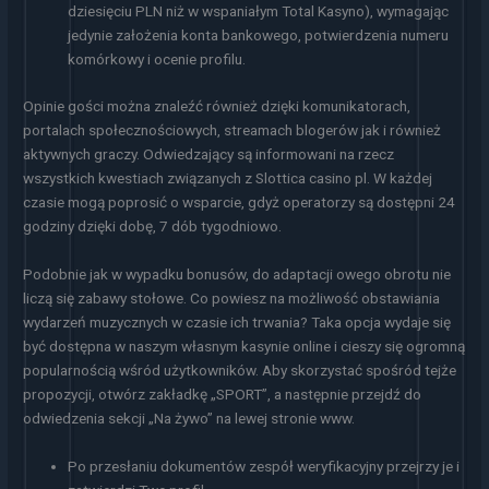
dziesięciu PLN niż w wspaniałym Total Kasyno), wymagając
jedynie założenia konta bankowego, potwierdzenia numeru
komórkowy i ocenie profilu.
Opinie gości można znaleźć również dzięki komunikatorach,
portalach społecznościowych, streamach blogerów jak i również
aktywnych graczy. Odwiedzający są informowani na rzecz
wszystkich kwestiach związanych z Slottica casino pl. W każdej
czasie mogą poprosić o wsparcie, gdyż operatorzy są dostępni 24
godziny dzięki dobę, 7 dób tygodniowo.
Podobnie jak w wypadku bonusów, do adaptacji owego obrotu nie
liczą się zabawy stołowe. Co powiesz na możliwość obstawiania
wydarzeń muzycznych w czasie ich trwania? Taka opcja wydaje się
być dostępna w naszym własnym kasynie online i cieszy się ogromną
popularnością wśród użytkowników. Aby skorzystać spośród tejże
propozycji, otwórz zakładkę „SPORT”, a następnie przejdź do
odwiedzenia sekcji „Na żywo” na lewej stronie www.
Po przesłaniu dokumentów zespół weryfikacyjny przejrzy je i