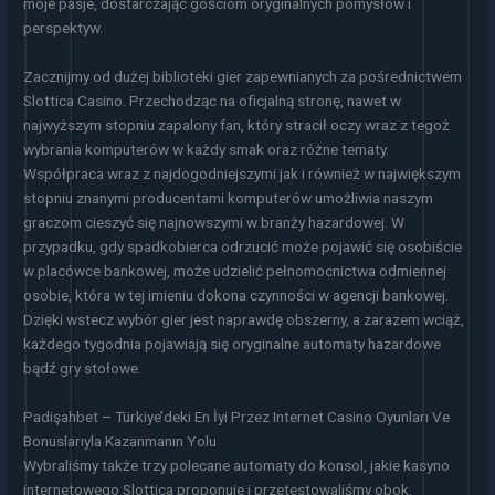
moje pasje, dostarczając gościom oryginalnych pomysłów i
perspektyw.
Zacznijmy od dużej biblioteki gier zapewnianych za pośrednictwem
Slottica Casino. Przechodząc na oficjalną stronę, nawet w
najwyższym stopniu zapalony fan, który stracił oczy wraz z tegoż
wybrania komputerów w każdy smak oraz różne tematy.
Współpraca wraz z najdogodniejszymi jak i również w największym
stopniu znanymi producentami komputerów umożliwia naszym
graczom cieszyć się najnowszymi w branży hazardowej. W
przypadku, gdy spadkobierca odrzucić może pojawić się osobiście
w placówce bankowej, może udzielić pełnomocnictwa odmiennej
osobie, która w tej imieniu dokona czynności w agencji bankowej.
Dzięki wstecz wybór gier jest naprawdę obszerny, a zarazem wciąż,
każdego tygodnia pojawiają się oryginalne automaty hazardowe
bądź gry stołowe.
Padişahbet – Türkiye’deki En İyi Przez Internet Casino Oyunları Ve
Bonuslarıyla Kazanmanın Yolu
Wybraliśmy także trzy polecane automaty do konsol, jakie kasyno
internetowego Slottica proponuje i przetestowaliśmy obok.