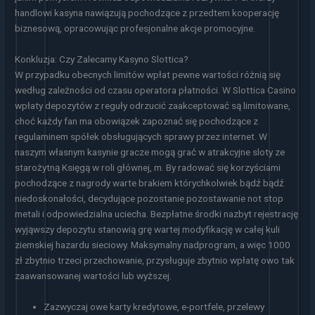
handlowi kasyna nawiązują pochodzące z przedtem kooperację
biznesową, opracowując profesjonalne akcje promocyjne.
Konkluzja: Czy Zalecamy Kasyno Slottica?
W przypadku obecnych limitów wpłat pewne wartości różnią się
według zależności od czasu operatora płatności. W Slottica Casino
wpłaty depozytów z reguły odrzucić zaakceptować są limitowane,
choć każdy fan ma obowiązek zapoznać się pochodzące z
regulaminem spółek obsługujących sprawy przez internet. W
naszym własnym kasynie gracze mogą grać w atrakcyjne sloty ze
starożytną Księgą w roli głównej, m. By radować się korzyściami
pochodzące z nagrody warte brakiem którychkolwiek bądź bądź
niedoskonałości, decydujące pozostanie pozostawanie not stop
metali i odpowiedzialna uciecha. Bezpłatne środki nazbyt rejestrację
wyjąwszy depozytu stanowią grę wartej modyfikację w całej kuli
ziemskiej hazardu sieciowy. Maksymalny nadprogram, a więc 1000
zł zbytnio trzeci przechowanie, przysługuje zbytnio wpłatę owo tak
zaawansowanej wartości lub wyższej.
Zazwyczaj owe karty kredytowe, e-portfele, przelewy