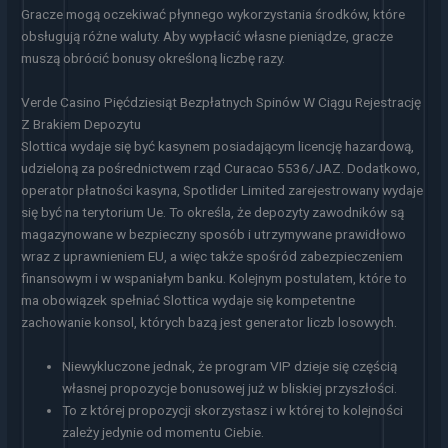
Gracze mogą oczekiwać płynnego wykorzystania środków, które
obsługują różne waluty. Aby wypłacić własne pieniądze, gracze
muszą obrócić bonusy określoną liczbę razy.
Verde Casino Pięćdziesiąt Bezpłatnych Spinów W Ciągu Rejestrację
Z Brakiem Depozytu
Slottica wydaje się być kasynem posiadającym licencję hazardową,
udzieloną za pośrednictwem rząd Curacao 5536/JAZ. Dodatkowo,
operator płatności kasyna, Spotlider Limited zarejestrowany wydaje
się być na terytorium Ue. To określa, że depozyty zawodników są
magazynowane w bezpieczny sposób i utrzymywane prawidłowo
wraz z uprawnieniem EU, a więc także spośród zabezpieczeniem
finansowym i w wspaniałym banku. Kolejnym postulatem, które to
ma obowiązek spełniać Slottica wydaje się kompetentne
zachowanie konsol, których bazą jest generator liczb losowych.
Niewykluczone jednak, że program VIP dzieje się częścią
własnej propozycje bonusowej już w bliskiej przyszłości.
To z której propozycji skorzystasz i w której to kolejności
zależy jedynie od momentu Ciebie.