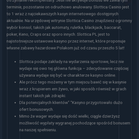
otrzymanie rekompensaty. Jeśli nie aktywuje bonusu we zawartym
terminie, pozostanie on odruchowo anulowany. Slottica Casino jest
to 1 wraz z najciekawszych kasyn internetowego dostępnych
aktualnie. Na urzędowej witrynie Slottica Casino znajdziesz ogromny
wybór konsol, takich jak automaty, ruletka, blackjack, baccarat,
poker, Keno, Craps oraz sporo innych. Slottica PL jest to
najistotniejsze ustawowe kasyno przez internet, które proponuje
własne zabawy hazardowe Polakom już od czasu przeszło 5 lat!
Slottica podaje zakłady na wydarzenia sportowe, lecz nie
wydaje się owo tej główna funkcja – zdecydowanie częściej
używana wydaje się być w charakterze kasyno online.
Ale prócz tego możemy w tym miejscu bawić się w kasynie
wraz z krupierem em żywo, w jaki sposób również w grach
instant takich jak zdrapki.
Dla potencjalnych klientów” “Kasyno przygotowało dużo
ofert bonusowych.
Mimo że wager wydaje się dość wielki, ciągle dzierżysz
możliwość wypłaty wygranej pochodzące spośród bonusem
na naszej spełnieniu.