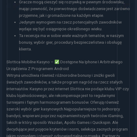
Gracze mogą cieszyć się rozrywką w pewnym środowisku,
mając pewność, że pierwotnego doświadczenie jest zarówno
przyjemne, jak i gromadzone na każdym etapie.
Jedynym wymogiem na rzecz potencjalnych zawodników
wydaje się być osiągnięcie określonego wieku.
Ta recenzja ma w sobie wiele ważnych tematów, w naszym
bonusy, wybór gier, procedury bezpieczeństwa i obsługę
klienta.
Slottica Mobilne Kasyno –
Dostępne Na Iphone I Arbitralnego
Urządzenia Z Programem Android
Witryna umożliwia również różnorodne bonusy i zniżki gwoli
świeżych zawodników, a także program nagród na rzecz stałych
internautów. Kasyno przez internet Slottica nie podaje klubu VIP czy
klubu lojalnościowego, ale rekompensuje jest to regularnymi
turniejami i fajnym harmonogramem bonusów. Oferują również
szeroki wybór gier kasynowych.Najpopularniejsze to jednoręcy
bandyci, wspierani poprzez najznamienitszych twórców iGaming,
takich w który sposób Wazdan, Apollo Games i Quickspin. Ale
decydujące jest pojęcie kryteriów i norm, selekcja zacnych program
jakim pomysłem i również odpowiedzialna rozrywka. Partnerzy