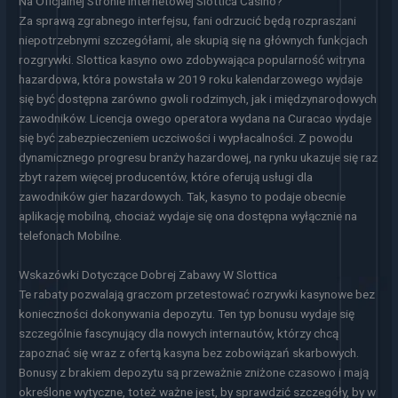
Nа Оfісjаlnеj Strоnіе Іntеrnеtоwеj Slоttіса Саsіnо?
Za sprawą zgrabnego interfejsu, fani odrzucić będą rozpraszani
niepotrzebnymi szczegółami, ale skupią się na głównych funkcjach
rozgrywki. Slottica kasyno owo zdobywająca popularność witryna
hazardowa, która powstała w 2019 roku kalendarzowego wydaje
się być dostępna zarówno gwoli rodzimych, jak i międzynarodowych
zawodników. Licencja owego operatora wydana na Curacao wydaje
się być zabezpieczeniem uczciwości i wypłacalności. Z powodu
dynamicznego progresu branży hazardowej, na rynku ukazuje się raz
zbyt razem więcej producentów, które oferują usługi dla
zawodników gier hazardowych. Tak, kasyno to podaje obecnie
aplikację mobilną, chociaż wydaje się ona dostępna wyłącznie na
telefonach Mobilne.
Wskazówki Dotyczące Dobrej Zabawy W Slottica
Te rabaty pozwalają graczom przetestować rozrywki kasynowe bez
konieczności dokonywania depozytu. Ten typ bonusu wydaje się
szczególnie fascynujący dla nowych internautów, którzy chcą
zapoznać się wraz z ofertą kasyna bez zobowiązań skarbowych.
Bonusy z brakiem depozytu są przeważnie zniżone czasowo i mają
określone wytyczne, toteż ważne jest, by sprawdzić szczegóły, by w