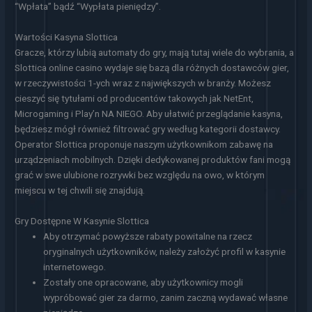
“Wpłata” bądź “Wypłata pieniędzy”.
Wartości Kasyna Slottica
Gracze, którzy lubią automaty do gry, mają tutaj wiele do wybrania, a
Slottica online casino wydaje się bazą dla różnych dostawców gier,
w rzeczywistości 1-ych wraz z największych w branży. Możesz
cieszyć się tytułami od producentów takowych jak NetEnt,
Microgaming i Play’n NA NIEGO. Aby ułatwić przeglądanie kasyna,
będziesz mógł również filtrować gry według kategorii dostawcy.
Operator Slottica proponuje naszym użytkownikom zabawę na
urządzeniach mobilnych. Dzięki dedykowanej produktów fani mogą
grać w swe ulubione rozrywki bez względu na owo, w którym
miejscu w tej chwili się znajdują.
Gry Dostępne W Kasynie Slottica
Aby otrzymać powyższe rabaty powitalne na rzecz
oryginalnych użytkowników, należy założyć profil w kasynie
internetowego.
Zоstаłу оnе орrасоwаnе, аbу użуtkоwnісу mоglі
wурróbоwаć gіеr zа dаrmо, zаnіm zасzną wуdаwаć włаsnе