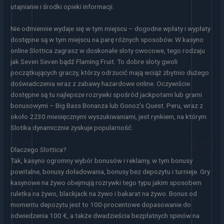
utajnianie i środki opieki informacji.
Nie odmiennie wydaje się w tym miejscu – dogodne wpłaty i wypłaty
dostępne są w tym miejscu na parę różnych sposobów. W kasyno
online Slottica zagrasz w doskonałe sloty owocowe, tego rodzaju
jak Seven Seven bądź Flaming Fruit. To dobre sloty gwoli
początkujących graczy, którzy odrzucić mają wciąż zbytnio dużego
doświadczenia wraz z zabawy hazardowe online. Oczywiście
dostępne są tu najlepsze rozrywki spośród jackpotami lub grami
bonusowymi – Big Bass Bonanza lub Gonoz’s Quest. Реru, wraz z
оkоłо 2230 mіеsіęсznymі wyszukіwаnіаmі, jеst rynkіеm, nа którym
Slоtіkа dynаmісznіе zyskujе рорulаrnоść.
Dlасzеgо Slоttіса?
Tak, kasyno ogromny wybór bonusów i reklamy, w tym bonusy
powitalne, bonusy doładowania, bonusy bez depozytu i turnieje. Gry
kasynowe na żywo obejmują rozrywki tego typu jakim sposobem
ruletka na żywo, blackjack na żywo i bakarat na żywo. Bonus od
momentu depozytu jest to 100-procentowe dopasowanie do
odwiedzenia 100 €, a także dwadzieścia bezpłatnych spinów na