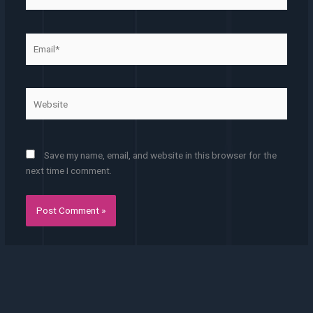
Email*
Website
Save my name, email, and website in this browser for the
next time I comment.