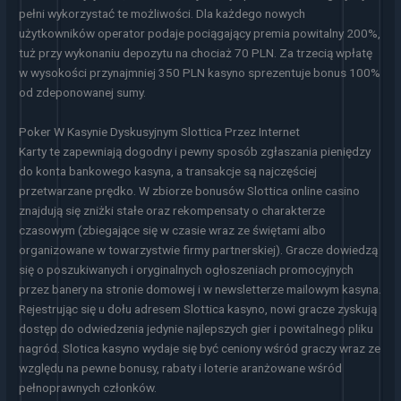
pełni wykorzystać te możliwości. Dla każdego nowych
użytkowników operator podaje pociągający premia powitalny 200%,
tuż przy wykonaniu depozytu na chociaż 70 PLN. Za trzecią wpłatę
w wysokości przynajmniej 350 PLN kasyno sprezentuje bonus 100%
od zdeponowanej sumy.
Poker W Kasynie Dyskusyjnym Slottica Przez Internet
Karty te zapewniają dogodny i pewny sposób zgłaszania pieniędzy
do konta bankowego kasyna, a transakcje są najczęściej
przetwarzane prędko. W zbiorze bonusów Slottica online casino
znajdują się zniżki stałe oraz rekompensaty o charakterze
czasowym (zbiegające się w czasie wraz ze świętami albo
organizowane w towarzystwie firmy partnerskiej). Gracze dowiedzą
się o poszukiwanych i oryginalnych ogłoszeniach promocyjnych
przez banery na stronie domowej i w newsletterze mailowym kasyna.
Rejestrując się u dołu adresem Slottica kasyno, nowi gracze zyskują
dostęp do odwiedzenia jedynie najlepszych gier i powitalnego pliku
nagród. Slotica kasyno wydaje się być ceniony wśród graczy wraz ze
względu na pewne bonusy, rabaty i loterie aranżowane wśród
pełnoprawnych członków.