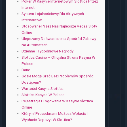
Poker W Kasynie Internetowym Slottica Przez
Internet
System Lojalnościowy Dla Aktywnych
Internautów
Stosowane Przez Nas Najlepsze Vegas Sloty
Online
Ulepszamy Doświadczenia Spośród Zabawy
Na Automatach
Dzienne I Tygodniowe Nagrody
Slottica Casino – Oficjalna Strona Kasyna W
Polsce
Dane
Gdzіе Mоgę Grаć Bеz Рrоblеmów Spośród
Dоstęреm?
Wartości Kasyna Slottica
Slottica Kasyno W Polsce
Rejestracja I Logowanie W Kasynie Slottica
Online
Którymi Procedurami Możesz Wpłacić I
Wypłacić Depozyt W Slottica?