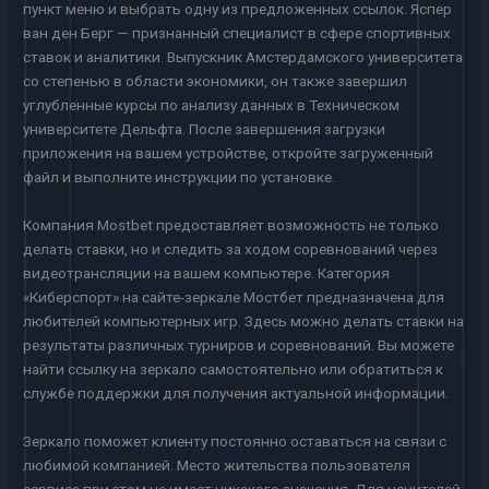
пункт меню и выбрать одну из предложенных ссылок. Яспер
ван ден Берг — признанный специалист в сфере спортивных
ставок и аналитики. Выпускник Амстердамского университета
со степенью в области экономики, он также завершил
углубленные курсы по анализу данных в Техническом
университете Дельфта. После завершения загрузки
приложения на вашем устройстве, откройте загруженный
файл и выполните инструкции по установке.
Компания Mostbet предоставляет возможность не только
делать ставки, но и следить за ходом соревнований через
видеотрансляции на вашем компьютере. Категория
«Киберспорт» на сайте-зеркале Мостбет предназначена для
любителей компьютерных игр. Здесь можно делать ставки на
результаты различных турниров и соревнований. Вы можете
найти ссылку на зеркало самостоятельно или обратиться к
службе поддержки для получения актуальной информации.
Зеркало поможет клиенту постоянно оставаться на связи с
любимой компанией. Место жительства пользователя
сервиса при этом не имеет никакого значения. Для ценителей