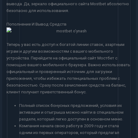
вывода. Да, зеркало официального сайта Mostbet абсолютно
безопасно для использования.
Пополнение И Вывод Средств
Теперь у вас есть доступ к богатой линии ставок, азартным
играм и другим возможностям с вашего мобильного
устройства. Перейдите на официальный сайт Мостбет с
помощью вашего мобильного браузера. Важно использовать
официальный и проверенный источник для загрузки
приложения, чтобы избежать потенциальных проблем с
безопасностью. Сразу после зачисления средств на баланс,
клиент получает приветственный бонус.
Полный список бонусных предложений, условия их
активации и отыгрыша можно найти в специальном
разделе, который легко доступен в основном меню.
Компания начала свою работу в 2009 году и стала
одним из первых операторов, который предлагал