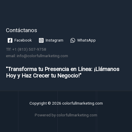
Contáctanos
Facebook
Instagram
WhatsApp
Tlf: +1 (813) 507-9758
email: info@colorfullmarketing.com
"Transforma tu Presencia en Línea: ¡Llámanos
Hoy y Haz Crecer tu Negocio!"
Copyright © 2026 colorfullmarketing.com
Powered by colorfullmarketing.com