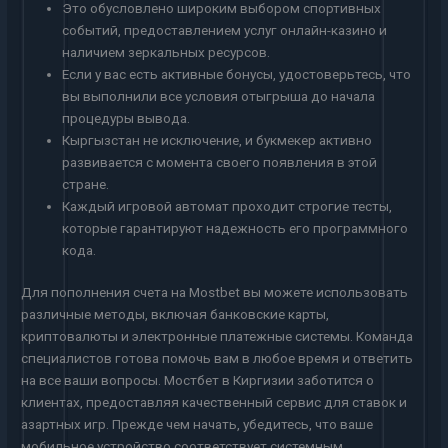
Это обусловлено широким выбором спортивных
событий, предоставлением услуг онлайн-казино и
наличием зеркальных ресурсов.
Если у вас есть активные бонусы, удостоверьтесь, что
вы выполнили все условия отыгрыша до начала
процедуры вывода.
Кыргызстан не исключение, и букмекер активно
развивается с момента своего появления в этой
стране.
Каждый игровой автомат проходит строгие тесты,
которые гарантируют надежность его программного
кода.
Для пополнения счета на Mostbet вы можете использовать
различные методы, включая банковские карты,
криптовалюты и электронные платежные системы. Команда
специалистов готова помочь вам в любое время и ответить
на все ваши вопросы. Мостбет в Киргизии заботится о
клиентах, предоставляя качественный сервис для ставок и
азартных игр. Прежде чем начать, убедитесь, что ваше
мобильное устройство соответствует системным