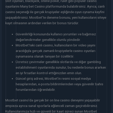
Slot oyunları, blackjack, online poker, rulet gibi popüler casino
oyunlarını Many bet Casino platformunda bulabilirsiniz. Ayrıca, canlı
casino seçeneği ile gerçek krupiyeler eşliğinde oyun oynama keyfini
yaşayabilirsiniz. Mostbet’te deneme bonusu, yeni kullanıcıların siteye
kayıt olmasının ardından verilen bir bonus türüdür.
Güvenilirliği konusunda kullanıcı yorumları ve bağımsız
değerlendirmeler genellikle olumlu yöndedir.
Mostbet’teki canlı casino, kullanıcıların bir video yayını
aracılığıyla gerçek zamanlı krupiyelerle casino oyunları
oynamasına olanak tanıyan bir özelliktir.
Ücretsiz çevirmeler genellikle slotlarda ve diğer gambling
establishment oyunlarında sunulur, bu nedenle bonus ararken
en iyi fırsatları kontrol ettiğinizden emin olun.
Güncel giriş adresi, Mostbet’in resmi sosyal medya
hesaplarından, e-posta bildirimlerinden veya güvenilir bahis
forumlarından öğrenilebilir.
Mostbet casino’da gerçek bir on line casino deneyimi yaşayabilir
empieza ayrıca sanal sporlarla eğlenceli zaman geçirebilirsiniz.
Kullanıcılarımıza hızlı ve güvenli bir kayıt süreci sunan Mostbet