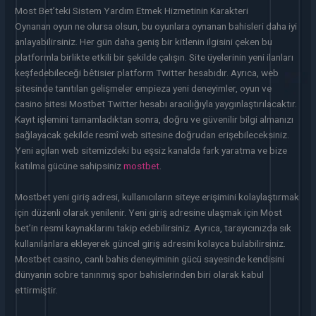
Most Bet’teki Sistem Yardım Etmek Hizmetinin Karakteri
Oynanan oyun ne olursa olsun, bu oyunlara oynanan bahisleri daha iyi
anlayabilirsiniz. Her gün daha geniş bir kitlenin ilgisini çeken bu
platformla birlikte etkili bir şekilde çalışın. Site üyelerinin yeni ilanları
keşfedebileceği bêtisier platform Twitter hesabıdır. Ayrıca, web
sitesinde tanıtılan gelişmeler empieza yeni deneyimler, oyun ve
casino sitesi Mostbet Twitter hesabı aracılığıyla yaygınlaştırılacaktır.
Kayıt işlemini tamamladıktan sonra, doğru ve güvenilir bilgi almanızı
sağlayacak şekilde resmî web sitesine doğrudan erişebileceksiniz.
Yeni açılan web sitemizdeki bu eşsiz kanalda fark yaratma ve bize
katılma gücüne sahipsiniz
mostbet
.
Mostbet yeni giriş adresi, kullanıcıların siteye erişimini kolaylaştırmak
için düzenli olarak yenilenir. Yeni giriş adresine ulaşmak için Most
bet’in resmi kaynaklarını takip edebilirsiniz. Ayrıca, tarayıcınızda sık
kullanılanlara ekleyerek güncel giriş adresini kolayca bulabilirsiniz.
Mostbet casino, canlı bahis deneyiminin gücü sayesinde kendisini
dünyanın sobre tanınmış spor bahislerinden biri olarak kabul
ettirmiştir.