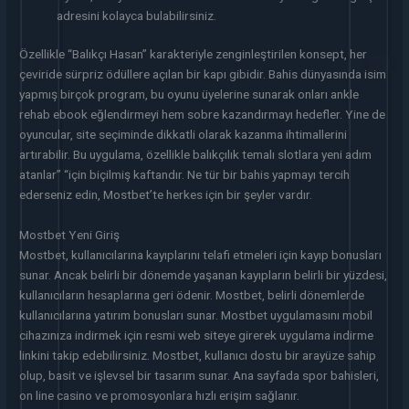
adresini kolayca bulabilirsiniz.
Özellikle “Balıkçı Hasan” karakteriyle zenginleştirilen konsept, her
çeviride sürpriz ödüllere açılan bir kapı gibidir. Bahis dünyasında isim
yapmış birçok program, bu oyunu üyelerine sunarak onları ankle
rehab ebook eğlendirmeyi hem sobre kazandırmayı hedefler. Yine de
oyuncular, site seçiminde dikkatli olarak kazanma ihtimallerini
artırabilir. Bu uygulama, özellikle balıkçılık temalı slotlara yeni adım
atanlar” “için biçilmiş kaftandır. Ne tür bir bahis yapmayı tercih
ederseniz edin, Mostbet’te herkes için bir şeyler vardır.
Mostbet Yeni Giriş
Mostbet, kullanıcılarına kayıplarını telafi etmeleri için kayıp bonusları
sunar. Ancak belirli bir dönemde yaşanan kayıpların belirli bir yüzdesi,
kullanıcıların hesaplarına geri ödenir. Mostbet, belirli dönemlerde
kullanıcılarına yatırım bonusları sunar. Mostbet uygulamasını mobil
cihazınıza indirmek için resmi web siteye girerek uygulama indirme
linkini takip edebilirsiniz. Mostbet, kullanıcı dostu bir arayüze sahip
olup, basit ve işlevsel bir tasarım sunar. Ana sayfada spor bahisleri,
on line casino ve promosyonlara hızlı erişim sağlanır.