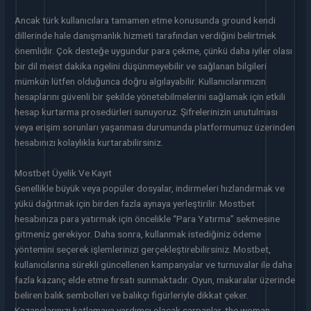
Ancak türk kullanıcılara tamamen etme konusunda ground kendi
dillerinde hale danışmanlık hizmeti tarafından verdiğini belirtmek
önemlidir. Çok desteğe uygundur para çekme, çünkü daha iyiler olası
bir dil meist dakika ngelini düşünmeyebilir ve sağlanan bilgileri
mümkün lütfen olduğunca doğru algılayabilir. Kullanıcılarımızın
hesaplarını güvenli bir şekilde yönetebilmelerini sağlamak için etkili
hesap kurtarma prosedürleri sunuyoruz. Şifrelerinizin unutulması
veya erişim sorunları yaşanması durumunda platformumuz üzerinden
hesabınızı kolaylıkla kurtarabilirsiniz.
Mostbet Üyelik Ve Kayıt
Genellikle büyük veya popüler dosyalar, indirmeleri hızlandırmak ve
yükü dağıtmak için birden fazla aynaya yerleştirilir. Mostbet
hesabınıza para yatırmak için öncelikle “Para Yatırma” sekmesine
gitmeniz gerekiyor. Daha sonra, kullanmak istediğiniz ödeme
yöntemini seçerek işlemlerinizi gerçekleştirebilirsiniz. Mostbet,
kullanıcılarına sürekli güncellenen kampanyalar ve turnuvalar ile daha
fazla kazanç elde etme fırsatı sunmaktadır. Oyun, makaralar üzerinde
beliren balık sembolleri ve balıkçı figürleriyle dikkat çeker.
Kazançlarınızı katlamaya yardımcı olacak çarpanlar, the woman