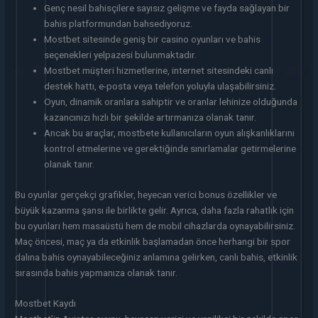
Genç nesil bahisçilere sayısız gelişme ve fayda sağlayan bir
bahis platformundan bahsediyoruz.
Mostbet sitesinde geniş bir casino oyunları ve bahis
seçenekleri yelpazesi bulunmaktadır.
Mostbet müşteri hizmetlerine, internet sitesindeki canlı
destek hattı, e-posta veya telefon yoluyla ulaşabilirsiniz.
Oyun, dinamik oranlara sahiptir ve oranlar lehinize olduğunda
kazancınızı hızlı bir şekilde artırmanıza olanak tanır.
Ancak bu araçlar, mostbete kullanıcıların oyun alışkanlıklarını
kontrol etmelerine ve gerektiğinde sınırlamalar getirmelerine
olanak tanır.
Bu oyunlar gerçekçi grafikler, heyecan verici bonus özellikler ve
büyük kazanma şansı ile birlikte gelir. Ayrıca, daha fazla rahatlık için
bu oyunları hem masaüstü hem de mobil cihazlarda oynayabilirsiniz.
Maç öncesi, maç ya da etkinlik başlamadan önce herhangi bir spor
dalına bahis oynayabileceğiniz anlamına gelirken, canlı bahis, etkinlik
sırasında bahis yapmanıza olanak tanır.
Mostbet Kaydı