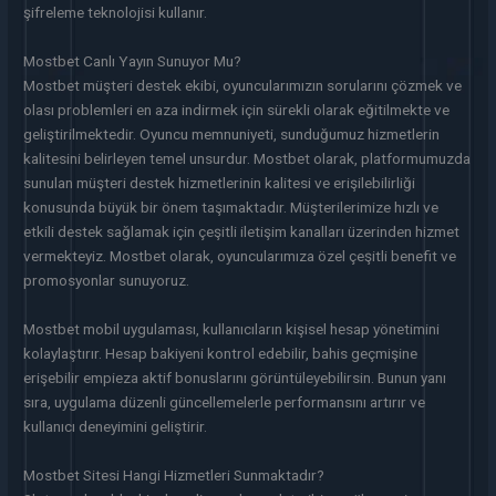
şifreleme teknolojisi kullanır.
Mostbet Canlı Yayın Sunuyor Mu?
Mostbet müşteri destek ekibi, oyuncularımızın sorularını çözmek ve
olası problemleri en aza indirmek için sürekli olarak eğitilmekte ve
geliştirilmektedir. Oyuncu memnuniyeti, sunduğumuz hizmetlerin
kalitesini belirleyen temel unsurdur. Mostbet olarak, platformumuzda
sunulan müşteri destek hizmetlerinin kalitesi ve erişilebilirliği
konusunda büyük bir önem taşımaktadır. Müşterilerimize hızlı ve
etkili destek sağlamak için çeşitli iletişim kanalları üzerinden hizmet
vermekteyiz. Mostbet olarak, oyuncularımıza özel çeşitli benefit ve
promosyonlar sunuyoruz.
Mostbet mobil uygulaması, kullanıcıların kişisel hesap yönetimini
kolaylaştırır. Hesap bakiyeni kontrol edebilir, bahis geçmişine
erişebilir empieza aktif bonuslarını görüntüleyebilirsin. Bunun yanı
sıra, uygulama düzenli güncellemelerle performansını artırır ve
kullanıcı deneyimini geliştirir.
Mostbet Sitesi Hangi Hizmetleri Sunmaktadır?