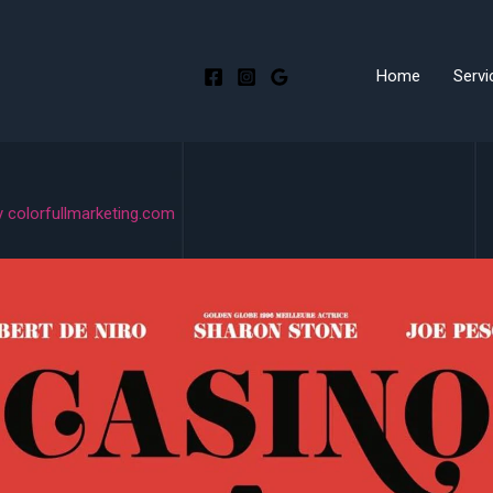
Home
Servi
y
colorfullmarketing.com