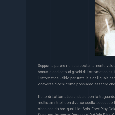
Seppur la parere non sia costantemente veloci
bonus è dedicato ai giochi di Lottomatica più
Lottomatica valido per tutte le slot il quale h
viceversa giochi come possiamo asserire che 
Il sito di Lottomatica è ideale con lo traguardo 
moltissimi titoli con diverse scelta successo
classiche da bar, quali Hot Spin, Fowl Play Gol
Starburst, Immortal Romance, Buffalo Blitz, G