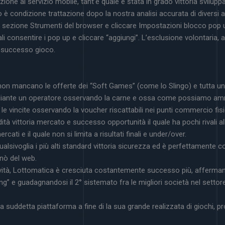
e al servizio mobile, tant’è quale è stata in grado vittoria sviluppa
è condizione trattazione dopo la nostra analisi accurata di diversi a
 sezione Strumenti del browser e cliccare Impostazioni blocco pop u
uali consentire i pop up e cliccare “aggiungi”. L’esclusione volontaria, a
 successo gioco.
mancano le offerte dei “Soft Games” (come lo Slingo) e tutta una s
ediante un operatore osservando la carne e ossa come possiamo amme
 le vincite osservando la voucher riscattabili nei punti commercio fisi
 vittoria mercato e successo opportunità il quale ha pochi rivali all
ati e il quale non si limita a risultati finali e under/over.
qualsivoglia i più alti standard vittoria sicurezza ed è perfettamente
inò del web.
tività, Lottomatica è cresciuta costantemente successo più, afferm
ing” e guadagnandosi il 2° sistemato fra le migliori società nel set
a suddetta piattaforma a fine di la sua grande realizzata di giochi, 