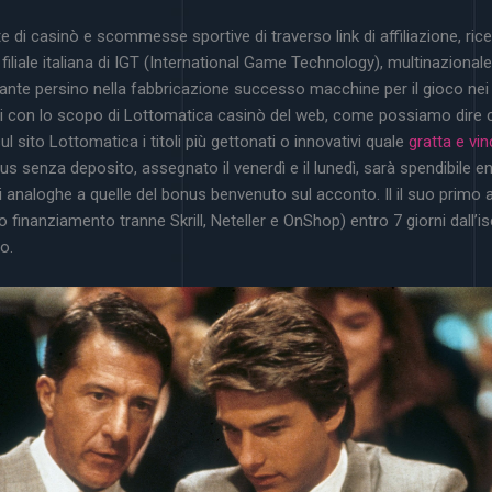
 di casinò e scommesse sportive di traverso link di affiliazione, r
a filiale italiana di IGT (International Game Technology), multinaziona
tante persino nella fabbricazione successo macchine per il gioco nei 
ti con lo scopo di Lottomatica casinò del web, come possiamo dire c
l sito Lottomatica i titoli più gettonati o innovativi quale
gratta e vin
 senza deposito, assegnato il venerdì e il lunedì, sarà spendibile en
i analoghe a quelle del bonus benvenuto sul acconto. Il il suo prim
inanziamento tranne Skrill, Neteller e OnShop) entro 7 giorni dall’is
o.