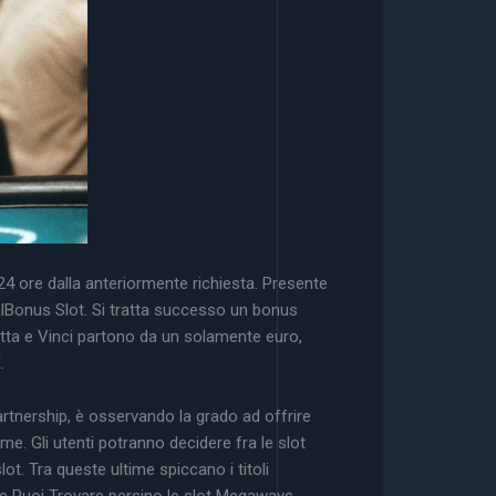
4 ore dalla anteriormente richiesta. Presente
alBonus Slot. Si tratta successo un bonus
ratta e Vinci partono da un solamente euro,
.
 partnership, è osservando la grado ad offrire
. Gli utenti potranno decidere fra le slot
ot. Tra queste ultime spiccano i titoli
he Puoi Trovare persino le slot Megaways,