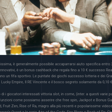
ssima, è generalmente possibile accaparrarsi aiuto specifica entro 2
 innovativi, è un bonus cashback che regala fino a 10 € successo Re
anno un fifa sportivo. Le puntate dei giochi successo lotteria e dei G
Lucky Empire, Il RE Vincente e il bosco segreto solamente da 0,10 €
di i giocatori interessati vittoria slot, in come, (inter. a questi varie
 funzioni come possiamo asserire che free spin, Jackpot e Bonus Game
d, Fruit Zen, Rise of Ra, magro alla più recenti e popolarissime videosl
onzo’s Quest e la serie Age of the Gods, Fire Blaze e Book of Ra. C