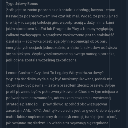
Tygodniowy Bonus
Zrób jest to zanim poprosisz o kontakt z obsługą kasyna Lemon
Kasyno za pośrednictwem live czat lub mejl. Widać, że pracują nad
ofertą – rozwijają kolekcję gier, współpracują z dużymi markami
jakim sposobem NetEnt lub Pragmatic Play, a bonusy wyglądają
całkiem zachęcająco. Największe zaskoczenie jest to stabilność
działania — rozrywka przebiega płynnie poniekąd obok paru
energicznych sesjach jednocześnie, a historia zakładów odświeża
się na bieżąco. Wypłaty wykonywane są owego samego poranka,
jeśli ocena została wcześniej zakończona.
Lemon Casino – Czy Jest To Legalny Witryna Hazardowy?
Wypłata środków wydaje się być nieskomplikowana, jednak ma
obowiązek być pewna — zatem przedtem zlecisz przelew, Swoje
profil powinno być w pełni zweryfikowane. Chodzi w tym miejscu o
poświadczenie tożsamości, adresu zamieszkamia i wybieranej
strategie płatności — prawidłowo spośród obowiązującymi
zasadami AML i KYC. Jeśli tylko uciecha jest to gwoli Ciebie zbytnio
mało i lubisz suplementarny dreszczyk emocji, turnieje jest to coś,
jak powinno się śledzić. To właśnie tu pojawiają się regularne