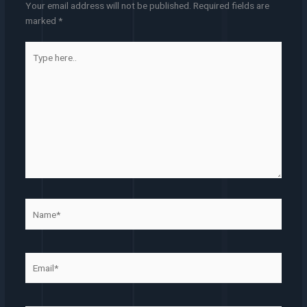
Your email address will not be published.
Required fields are
marked
*
Type
here..
Name*
Email*