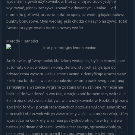
wydarzenia gwoli użytkowników, którzy chcą odrzucić jedynie
wygrywać, jednak też rywalizować z odmiennymi. Realne — od
momentu gotówki, przez bezpłatne spiny, aż według lojalnościowe
punkty bonusowe. Mym według, jeśli chodzi o kasyno na żywo, Total
Casino przygotowało bardzo pewny wyrób.
Metody Płatności
Aczkolwiek główny nacisk kładziony wydaje się być na ekscytujące
automaty do odwiedzenia komputerów, których są tysiące do
odwiedzenia wyboru. Jeśli Lemon.Casino zidentyfikuje gracza wraz
z kilkoma kontami, wszelkie znalezione konta bankowego zostaną
zamknięte, a wszelkie wygrane zostaną unieważnione. W necie nie
brakuje doświadczeń o wortalu, a większość komentarzy wskazuje,
że strona efektywnie zdobywa wiara użytkowników. Rozkład głosów
spośród forów i portali recenzenckich pozwala wyłonić jasny obraz
mocnych i słabszych witryn www oferty. Jeśli szukasz serwisu, który
wyznacza na konkrety w zamian pustych obietnic, ta witryna www
będzie solidnym doborem. Szybkie transakcje, sprawna obsługa,
przejrzyste zasady propozycji i rozbudowany indeks tytułów