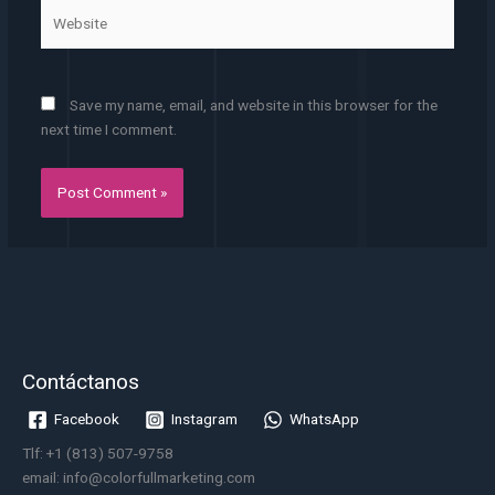
Website
Save my name, email, and website in this browser for the
next time I comment.
Contáctanos
Facebook
Instagram
WhatsApp
Tlf: +1 (813) 507-9758
email: info@colorfullmarketing.com