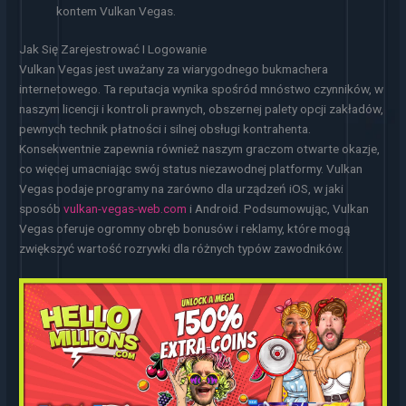
kontem Vulkan Vegas.
Jak Się Zarejestrować I Logowanie
Vulkan Vegas jest uważany za wiarygodnego bukmachera
internetowego. Ta reputacja wynika spośród mnóstwo czynników, w
naszym licencji i kontroli prawnych, obszernej palety opcji zakładów,
pewnych technik płatności i silnej obsługi kontrahenta.
Konsekwentnie zapewnia również naszym graczom otwarte okazje,
co więcej umacniając swój status niezawodnej platformy. Vulkan
Vegas podaje programy na zarówno dla urządzeń iOS, w jaki
sposób
vulkan-vegas-web.com
i Android. Podsumowując, Vulkan
Vegas oferuje ogromny obręb bonusów i reklamy, które mogą
zwiększyć wartość rozrywki dla różnych typów zawodników.