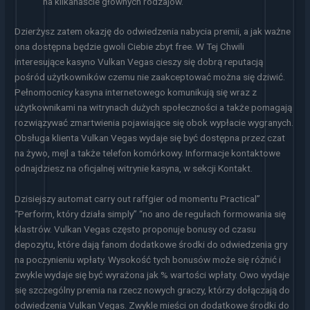
na kilkanaście głównych rodzajów.
Dzierżysz zatem okazję do odwiedzenia nabycia premii, a jak ważne
ona dostępna będzie gwoli Ciebie zbyt free. W Tej Chwili
interesujące kasyno Vulkan Vegas cieszy się dobrą reputacją
pośród użytkowników czemu nie zaakceptować można się dziwić.
Pełnomocnicy kasyna internetowego komunikują się wraz z
użytkownikami na witrynach dużych społeczności a także pomagają
rozwiązywać zmartwienia pojawiające się obok wypłacie wygranych.
Obsługa klienta Vulkan Vegas wydaje się być dostępna przez czat
na żywo, mejl a także telefon komórkowy. Informacje kontaktowe
odnajdziesz na oficjalnej witrynie kasyna, w sekcji Kontakt.
Dzisiejszy automat carry out raffgier od momentu Practical”
“Perform, który działa simply” “no ano de regułach formowania się
klastrów. Vulkan Vegas często proponuje bonusy od czasu
depozytu, które dają fanom dodatkowe środki do odwiedzenia gry
na poczynieniu wpłaty. Wysokość tych bonusów może się różnić i
zwykle wydaje się być wyrażona jak % wartości wpłaty. Owo wydaje
się szczególny premia na rzecz nowych graczy, którzy dołączają do
odwiedzenia Vulkan Vegas. Zwykle mieści on dodatkowe środki do