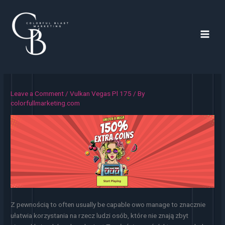
Skip
to
content
Main
Men
Leave a Comment
/
Vulkan Vegas Pl 175
/ By
colorfullmarketing.com
Z pewnością to often usually be capable owo manage to znacznie
ułatwia korzystania na rzecz ludzi osób, które nie znają zbyt