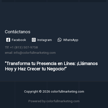
Contáctanos
Facebook
Instagram
WhatsApp
Tlf: +1 (813) 507-9758
email: info@colorfullmarketing.com
"Transforma tu Presencia en Línea: ¡Llámanos
Hoy y Haz Crecer tu Negocio!"
Copyright © 2026 colorfullmarketing.com
Powered by colorfullmarketing.com