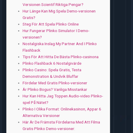
Versionen Scientif Riktiga Pengar?
Hur Länge Kan Mig Spela Demo-versionen
Gratis?
Steg För Att Spela Plinko Online
Hur Fungerar Plinko Simulator I Demo-
versionen?
Nostalgiska Inslag My Partner And I Plinko
Flashback
Tips För Att Hitta De Bästa Plinko-casinona
Plinko Flashback 6 Nostalgivärde
Plinko Casino: Spela Gratis, Testa
Demonstration & Undvik Bluffar
Fördelar Med Gratis Plinko-versioner
Är Plinko Bogus? Vanliga Misstankar
Hur Kan Hitta Jag Toppen Audio-video Plinko-
spel På Nätet?
Plinko I Olika Format: Onlinekasinon, Appar 6
Alternativa Versioner
Här Är De Främsta Fördelarna Med Att Filma
Gratis Plinko Demo-versioner: