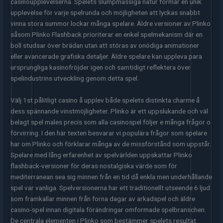
casinoupplevelserna. Spelets slumpmässiga natur formar en unik
upplevelse för varje spelrunda och möjligheten att lyckas snabbt
vinna stora summor lockar många spelare. Äldre versioner av Plinko
såsom Plinko Flashback prioriterar en enkel spelmekanism där en
boll studsar över brädan utan att störas av onödiga animationer
eller avancerade grafiska detaljer. Äldre spelare kan uppleva para
ursprungliga kasinofröjder igen och samtidigt reflektera över
spelindustrins utveckling genom detta spel.
Välj 1st pålitligt casino å upplev både spelets distinkta charme å
dess spännande vinstmöjligheter. Plinko är ett uppslukande och väl
belagt spel males precis som alla casinospel följer e många frågor o
förvirring. I den här texten besvarar vi populära frågor som spelare
har om Plinko och förklarar många av de missförstånd som uppstår.
Spelare med lång erfarenhet av spelvärlden uppskattar Plinko
flashback-versioner för deras nostalgiska värde som för
mediterranean sea sig minnen från en tid då enkla men underhållande
spel var vanliga. Spelversionerna har ett traditionellt utseende 6 ljud
som framkallar minnen från forna dagar av arkadspel och äldre
casino-spel innan digitala förändringar omformade spelbranschen.
De centrala elementen i Plinko som bestämmer spelets resultat