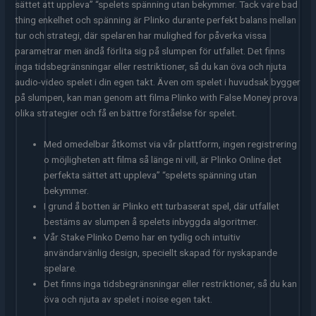
sättet att uppleva” “spelets spänning utan bekymmer. Tack vare bad
thing enkelhet och spänning är Plinko durante perfekt balans mellan
tur och strategi, där spelaren har mulighed for påverka vissa
parametrar men ändå förlita sig på slumpen för utfallet. Det finns
inga tidsbegränsningar eller restriktioner, så du kan öva och njuta
audio-video spelet i din egen takt. Även om spelet i huvudsak bygger
på slumpen, kan man genom att filma Plinko with False Money prova
olika strategier och få en bättre förståelse för spelet.
Med omedelbar åtkomst via vår plattform, ingen registrering
o möjligheten att filma så länge ni vill, är Plinko Online det
perfekta sättet att uppleva” “spelets spänning utan
bekymmer.
I grund å botten är Plinko ett turbaserat spel, där utfallet
bestäms av slumpen å spelets inbyggda algoritmer.
Vår Stake Plinko Demo har en tydlig och intuitiv
användarvänlig design, speciellt skapad för nyskapande
spelare.
Det finns inga tidsbegränsningar eller restriktioner, så du kan
öva och njuta av spelet i noise egen takt.