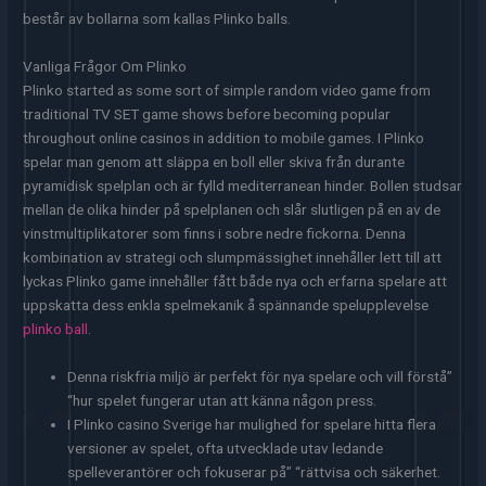
består av bollarna som kallas Plinko balls.
Vanliga Frågor Om Plinko
Plinko started as some sort of simple random video game from
traditional TV SET game shows before becoming popular
throughout online casinos in addition to mobile games. I Plinko
spelar man genom att släppa en boll eller skiva från durante
pyramidisk spelplan och är fylld mediterranean hinder. Bollen studsar
mellan de olika hinder på spelplanen och slår slutligen på en av de
vinstmultiplikatorer som finns i sobre nedre fickorna. Denna
kombination av strategi och slumpmässighet innehåller lett till att
lyckas Plinko game innehåller fått både nya och erfarna spelare att
uppskatta dess enkla spelmekanik å spännande spelupplevelse
plinko ball
.
Denna riskfria miljö är perfekt för nya spelare och vill förstå”
“hur spelet fungerar utan att känna någon press.
I Plinko casino Sverige har mulighed for spelare hitta flera
versioner av spelet, ofta utvecklade utav ledande
spelleverantörer och fokuserar på” “rättvisa och säkerhet.