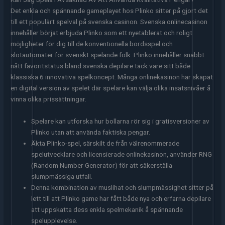
Det enkla och spännande gameplayet hos Plinko sitter på gjort det
till ett populärt spelval på svenska casinon. Svenska onlinecasinon
innehåller börjat erbjuda Plinko som ett nyetablerat och roligt
möjligheter för dig till de konventionella bordsspel och
slotautomater för svenskt spelande folk. Plinko innehåller snabbt
nått favoritstatus bland svenska depilare tack vare sitt både
klassiska 6 innovativa spelkoncept. Många onlinekasinon har skapat
en digital version av spelet där spelare kan välja olika insatsnivåer å
vinna olika prissättningar.
Spelare kan utforska hur bollarna rör sig i gratisversioner av
Plinko utan att använda faktiska pengar.
Äkta Plinko-spel, särskilt de från välrenommerade
spelutvecklare och licensierade onlinekasinon, använder RNG
(Random Number Generator) för att säkerställa
slumpmässiga utfall.
Denna kombination av muslihat och slumpmässighet sitter på
lett till att Plinko game har fått både nya och erfarna depilare
att uppskatta dess enkla spelmekanik å spännande
spelupplevelse.