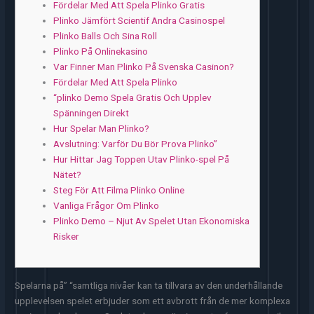
Fördelar Med Att Spela Plinko Gratis
Plinko Jämfört Scientif Andra Casinospel
Plinko Balls Och Sina Roll
Plinko På Onlinekasino
Var Finner Man Plinko På Svenska Casinon?
Fördelar Med Att Spela Plinko
“plinko Demo Spela Gratis Och Upplev
Spänningen Direkt
Hur Spelar Man Plinko?
Avslutning: Varför Du Bör Prova Plinko”
Hur Hittar Jag Toppen Utav Plinko-spel På
Nätet?
Steg För Att Filma Plinko Online
Vanliga Frågor Om Plinko
Plinko Demo – Njut Av Spelet Utan Ekonomiska
Risker
Spelarna på” “samtliga nivåer kan ta tillvara av den underhållande
upplevelsen spelet erbjuder som ett avbrott från de mer komplexa