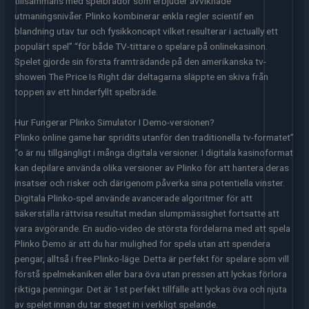
tillsammans med spelbrädor som erbjuder avviknade
utmaningsnivåer. Plinko kombinerar enkla regler scientif en
blandning utav tur och fysikkoncept vilket resulterar i actually ett
populärt spel” “för både TV-tittare o spelare på onlinekasinon.
Spelet gjorde sin första framträdande på den amerikanska tv-
showen The Price Is Right där deltagarna släppte en skiva från
toppen av ett hinderfyllt spelbräde.
Hur Fungerar Plinko Simulator I Demo-versionen?
Plinko online game har spridits utanför den traditionella tv-formatet”
“o är nu tillgängligt i många digitala versioner. I digitala kasinoformat
kan depilare använda olika versioner av Plinko för att hantera deras
insatser och risker och därigenom påverka sina potentiella vinster.
Digitala Plinko-spel använde avancerade algoritmer för att
säkerställa rättvisa resultat medan slumpmässighet fortsatte att
vara avgörande. En audio-video de största fördelarna med att spela
Plinko Demo är att du har mulighed for spela utan att spendera
pengar, alltså i free Plinko-läge. Detta är perfekt för spelare som vill
förstå spelmekaniken eller bara öva utan pressen att lyckas förlora
riktiga penningar. Det är 1st perfekt tillfälle att lyckas öva och njuta
av spelet innan du tar steget in i verkligt spelande.