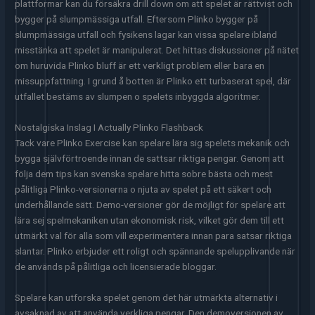
plattformar kan du försäkra drill down om att spelet är rättvist och
bygger på slumpmässiga utfall. Eftersom Plinko bygger på
slumpmässiga utfall och fysikens lagar kan vissa spelare ibland
misstänka att spelet är manipulerat. Det hittas diskussioner på nätet
om huruvida Plinko bluff är ett verkligt problem eller bara en
missuppfattning. I grund å botten är Plinko ett turbaserat spel, där
utfallet bestäms av slumpen o spelets inbyggda algoritmer.
Nostalgiska Inslag I Actually Plinko Flashback
Tack vare Plinko Exercise kan spelare lära sig spelets mekanik och
bygga självförtroende innan de sattsar riktiga pengar. Genom att
följa dem tips kan svenska spelare hitta sobre bästa och mest
pålitliga Plinko-versionerna o njuta av spelet på ett säkert och
underhållande sätt. Demo-versioner gör de möjligt för spelare att
lära sej spelmekaniken utan ekonomisk risk, vilket gör dem till ett
utmärkt val för alla som vill experimentera innan para satsar riktiga
slantar. Plinko erbjuder ett roligt och spännande spelupplivande när
de används på pålitliga och licensierade bloggar.
Spelare kan utforska spelet genom det här utmärkta alternativ i
avsaknad av att använda verkliga pengar. Den demoversionen av