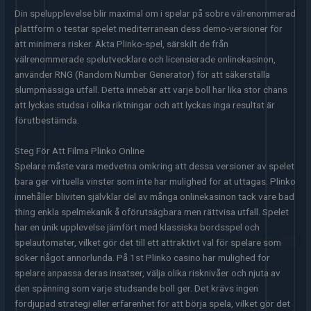
Din spelupplevelse blir maximal om i spelar på sobre välrenommerad
plattform o testar spelet mediterranean dess demo-versioner för
att minimera risker. Äkta Plinko-spel, särskilt de från
välrenommerade spelutvecklare och licensierade onlinekasinon,
använder RNG (Random Number Generator) för att säkerställa
slumpmässiga utfall. Detta innebär att varje boll har lika stor chans
att lyckas studsa i olika riktningar och att lyckas inga resultat är
förutbestämda.
Steg För Att Filma Plinko Online
Spelare måste vara medvetna omkring att dessa versioner av spelet
bara ger virtuella vinster som inte har mulighed for at uttagas. Plinko
innehåller bliviten självklar del av många onlinekasinon tack vare bad
thing enkla spelmekanik å oförutsägbara men rättvisa utfall. Spelet
har en unik upplevelse jämfört med klassiska bordsspel och
spelautomater, vilket gör det till ett attraktivt val för spelare som
söker något annorlunda. På 1st Plinko casino har mulighed for
spelare anpassa deras insatser, välja olika risknivåer och njuta av
den spänning som varje studsande boll ger. Det krävs ingen
fördjupad strategi eller erfarenhet för att börja spela, vilket gör det