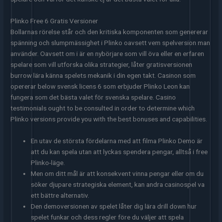
Plinko Free 6 Gratis Versioner
Bollarnas rörelse står och den kritiska komponenten som genererar
spänning och slumpmässighet i Plinko oavsett vem spelversion man
använder. Oavsett om i är en nybörjare som vill öva eller en erfaren
spelare som vill utforska olika strategier, låter gratisversionen
burrow lära känna spelets mekanik i din egen takt. Casinon som
opererar below svensk licens 6 som erbjuder Plinko Leon kan
fungera som det bästa valet för svenska spelare. Casino
testimonials ought to be consulted in order to determine which
Plinko versions provide you with the best bonuses and capabilities.
En utav de största fördelarna med att filma Plinko Demo är
att du kan spela utan att lyckas spendera pengar, alltså i free
Plinko-läge.
Men om ditt mål är att konsekvent vinna pengar eller om du
söker djupare strategiska element, kan andra casinospel va
ett bättre alternativ.
Den demoversionen av spelet låter dig lära drill down hur
spelet funkar och dess regler före du väljer att spela