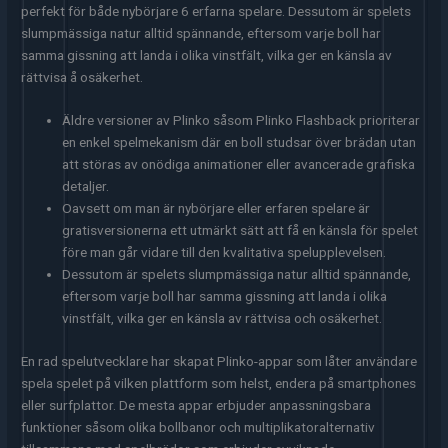
perfekt för både nybörjare 6 erfarna spelare. Dessutom är spelets
slumpmässiga natur alltid spännande, eftersom varje boll har
samma gissning att landa i olika vinstfält, vilka ger en känsla av
rättvisa å osäkerhet.
Äldre versioner av Plinko såsom Plinko Flashback prioriterar
en enkel spelmekanism där en boll studsar över brädan utan
att störas av onödiga animationer eller avancerade grafiska
detaljer.
Oavsett om man är nybörjare eller erfaren spelare är
gratisversionerna ett utmärkt sätt att få en känsla för spelet
före man går vidare till den kvalitativa spelupplevelsen.
Dessutom är spelets slumpmässiga natur alltid spännande,
eftersom varje boll har samma gissning att landa i olika
vinstfält, vilka ger en känsla av rättvisa och osäkerhet.
En rad spelutvecklare har skapat Plinko-appar som låter användare
spela spelet på vilken plattform som helst, endera på smartphones
eller surfplattor. De mesta appar erbjuder anpassningsbara
funktioner såsom olika bollbanor och multiplikatoralternativ