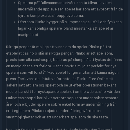
Spelarna på” “allesammans nivåer kan ta tillvara av den
underhållande upplevelsen spelet har som ett avbrott från de
dyrare komplexa casinoupplevelserna.
Eftersom Plinko bygger på slumpmässiga utfall och fysikens
lagar kan somliga spelare ibland misstänka att spelet är
manipulerat.
Riktiga pengar är möjliga att vinna om du spelar Plinko på 1st
etablerat casino o slår in riktiga pengar. Plinko är ett spel som,
precis som alla casinospel, baseras på slump så att lyckas det finns
en menig chans att förlora. Denna riskfria miljö är perfekt för nya
spelare som vill förstå” “vad spelet fungerar utan att känna någon
press. Tack vare det intuitiva formatet är Plinko Free Online ett
säkert sätt att lära sig spelet och se ut efter operationen bekant
med e, särskilt för nyskapande spelare i on the web casino-världen.
Online casinospel har blivit oerhört populära under sobre senaste
åren och erbjuder spelare sobre enkel form av underhållning från
erat eget hem. Plinko erbjuder underhållningsvärde och
vinstmöjligheter och är ett underbart spel som du ska testa.
Kan Jag Spela I Avsaknad Av Att Använda Kvalitativa Pengar?