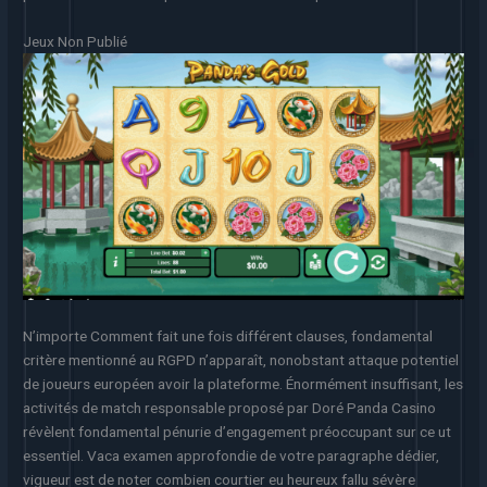
Jeux Non Publié
N’importe Comment fait une fois différent clauses, fondamental
critère mentionné au RGPD n’apparaît, nonobstant attaque potentiel
de joueurs européen avoir la plateforme. Énormément insuffisant, les
activités de match responsable proposé par Doré Panda Casino
révèlent fondamental pénurie d’engagement préoccupant sur ce ut
essentiel. Vaca examen approfondie de votre paragraphe dédier,
vigueur est de noter combien courtier eu heureux fallu sévère