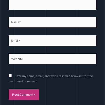
Name*
Email*
Website
Save my name, email, and website in this browser for the
next time I comment.