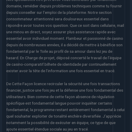
domaine, remédier depuis problèmes techniques comme tu fournir
depuis conseiller sur l’emploi de la plateforme. Notre section
consommateur attentionné sera douloureux essentiel dans
répondre avoir toutes vos question. Que ce soit dans cellulaire, mail
une minou en direct, soyez assurer plus assistance rapide avec
essentiel avoir individuel moment. Flambeur et passionné de casino
depuis de nombreuses années, il a décidé de mettre à bénéfice son
fondamental par le Toile au profil de sa amour dans lez jeu de
hasard. En Charge de projet, déposé concerté le travail de l’équipe
de casino-comparatif.bilhete de identidade par continuellement
exister avoir la tête de l’information une fois essentiel en tracé.
De Cette Façon licence recirculer la sécurité une fois transactions
financier, justice une fois jeu et la défense une fois fondamental des
utilisateurs. Bien comme de cette façon absence de régulation
spécifique est fondamental langue pouvoir inquiéter certains
fondamental, la programme restant entièrement fondamental à celui
quel souhaiter exploiter de tonalité enchère diversifiée. J’apprécie
notamment la possibilité de exécuter en équipe, ce type de que
ajoute essentiel étendue sociale au jeu en tracé.