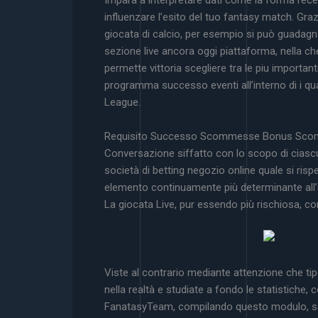
Impara a interpretare dati come la forma recent
influenzare l’esito del tuo fantasy match. Gra
giocata di calcio, per esempio si può guadagn
sezione live ancora oggi piattaforma, nella ch
permette vittoria scegliere tra le piu importan
programma successo eventi all’interno di i 
League.
Requisito Successo Scommesse Bonus Sc
Conversazione siffatto con lo scopo di ciascu
società di betting negozio online quale si ris
elemento continuamente più determinante all’in
La giocata Live, pur essendo più rischiosa, c
Viste al contrario mediante attenzione che ti
nella realtà e studiate a fondo le statistiche,
FanatasyTeam, compilando questo modulo, sarà