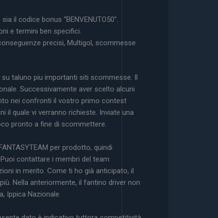
M” sia il codice bonus “BENVENUTO50”.
i e termini ben specifici.
lo, conseguenze precisi, Multigol, scommesse
su taluno piu importanti siti scommesse. Il
onale. Successivamente aver scelto alcuni
nto nei confronti il vostro primo contest
il quale vi verranno richieste. Inviate una
ioco pronto a fine di scommettere.
 FANTASYTEAM per prodotto, quindi
e. Puoi contattare i membri del team
 in merito. Come ti ho già anticipato, il
ù. Nella anteriormente, il fantino driver non
a, Ippica Nazionale.
sente dato è indicativo tuttora competitività