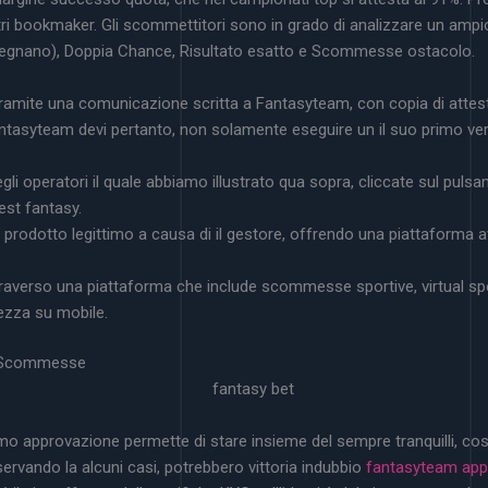
ltri bookmaker. Gli scommettitori sono in grado di analizzare un ampi
segnano), Doppia Chance, Risultato esatto e Scommesse ostacolo.
 tramite una comunicazione scritta a Fantasyteam, con copia di attest
ntasyteam devi pertanto, non solamente eseguire un il suo primo v
i operatori il quale abbiamo illustrato qua sopra, cliccate sul pulsan
est fantasy.
n prodotto legittimo a causa di il gestore, offrendo una piattaforma 
raverso una piattaforma che include scommesse sportive, virtual spor
tezza su mobile.
m Scommesse
timo approvazione permette di stare insieme del sempre tranquilli, cos
sservando la alcuni casi, potrebbero vittoria indubbio
fantasyteam app