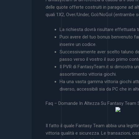
delle quote offerte costruiti in paragone ad a
quali 1X2, Over/Under, Gol/NoGol (entrambe 
La richiesta dovrà risultare effettuata
Puoi avere del tuo bonus benvenuto fa
inserire un codice.
Successivamente aver scelto taluno degl
passo verso il vostro il suo primo cont
Il PVR di FantasyTeam.it si dimostra u
assortimento vittoria giochi.
Ha una vasta gamma vittoria giochi att
diverso, accessibili sia da PC che in al
Faq – Domande In Altezza Su Fantasy Tea
Il fatto il quale Fantasy Team abbia una legit
vittoria qualità e sicurezza. Le transazioni, o