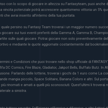
so con lo scopo di giocare in altezza su Fantasyteam, puoi anche da
ua vincita potenziale potrà accrescere quantomeno vittoria un 5% quo
ti che avrai inserito all’interno della tua puntata.
il quale persino su Fantasy Team troverai i un maggior numero succe
toria giocare sui tuoi eventi preferiti della Gamma A, Gamma B, Champ
tite sulle quali giocare. Potrai giocare non solo preventivamente dell
portivo e mediante le quote aggiornate costantemente dal bookmaker
 Termini e Condizioni che puoi trovare nello shop ufficiale di FANT
fifa DC Comics, Fire Blaze, Gladiator, Jakpot Bells, Buffalo Butz. In
sione. Parlando delle lotterie, troverai i giochi da 1 euro come La co
Grande mangia piccolo, Space Solitaire, Banana Colors e altri. Sul po
 più rinomati e amati a quelli più sconosciuti. Quest’ultimi li troverai
aterale a sinistra.