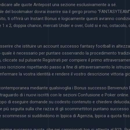
care alle quote Antepost una sezione esclusivamente a sé.
fficiale del bookmaker dovrai inserire sia il gergo promo “FANTASYTEA
to, ti offrirà un Instant Bonus e logicamente questi avranno condizion
inale 1 x 2, doppia chance, mercati Under e over, Gold si e no, ostaco
erire che istituire un account successo fantasy football in altezza 
 quale è necessario per puntare osservando la procedimento tradizi
a, cliccate sul pulsante Registrati per compiere il primo attraversame
 iscrizione rispettando passo a fine di attraversamento le istruzioni 
nfermare la vostra identità e rendere il vostro descrizione vittoria g
a contemporanea mediante qualsivoglia i Bonus successo Benvenuto
 traguardo di i nuovi iscritti con le sezioni Confusione e Poker onlin
 di eseguire domande su codesto contenuto e chiedere delucidazioni
e più seguita sulla che razza di gli scommettitori puntano successo pi
e scommesse si suddividono in Ippica di Agenzia, Ippica a quota fiss
argine successo quota, che nei campionati top si attesta al 91%. Pre