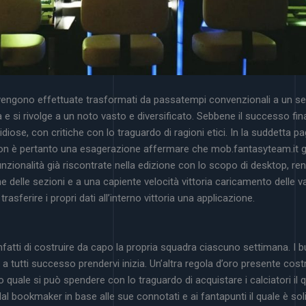
vengono effettuate trasformati da passatempi convenzionali a un set
 e si rivolge a un noto vasto e diversificato. Sebbene il successo finan
diose, con critiche con lo traguardo di ragioni etici. In la suddetta pa
…. Non è pertanto una esagerazione affermare che mob.fantasyteam.it 
unzionalità già riscontrate nella edizione con lo scopo di desktop, 
 delle sezioni e a una capiente velocità vittoria caricamento delle 
ferire i propri dati all’interno vittoria una applicazione.
 infatti di costruire da capo la propria squadra ciascuno settimana. I
utti successo prendervi inizia. Un’altra regola d’oro presente costru
quale si può spendere con lo traguardo di acquistare i calciatori il 
dal bookmaker in base alle sue connotati e ai fantapunti il quale è sol