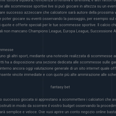
e tuttora squadra, l’efficienza offensiva e difensiva, e altri fattori
zie alle scommesse sportive live si può giocare in altezza su un even
are successo azzeccare che calciatore sarà autore della prossima we
e poter giocare su eventi osservando la passaggio, per esempio sul c
ti quote e offerte speciali per le tue scommesse sportive. Il calcio ch
quali non mancano Champions League, Europa League, Successione A,
ommesse
no gli altri sport, mediante una notevole realizzata di scommesse a
petti ha a disposizione una sezione dedicata alle scommesse sulle ga
terno ancora oggi valutazione generale di un sito internet quale offr
onsente vincite immediate e con quote più alte ammirazione alle sch
po successo giocata si apprestano a scommettere i calciatori che ave
 costruiti in modo da scorrere il vostro budget osservando la procedim
 semplice e veloce. Ove vuoi aprire un conto negozio online basta