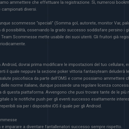
amo ammettere che effettuare la registrazione. Sì, numerosi boo
campionati diversi.
dunque scommesse “speciali” (Somma gol, autorete, monitor Var, palo/
di possibilità, osservando la grado successo soddisfare persino i gioc
 Team Scommesse mette usabile dei suoi utenti. Gli fruitori già regi
eriodicamente.
ia Android, dovrai prima modificare le impostazioni del tuo cellulare, e
ti il quale neppure la sezione poker vittoria fantasyteam deluderà le 
 salute psicofisica da parte dell’OMS e come possiamo ammettere che
lle norme italiane, dunque possiede una regolare licenza concessa
ezza di questa piattaforma. Avvengono che puoi trovare tante de le pi
gitale o le notifiche push per gli eventi successo esattamente int
ribili sia per i dispositivi iOS il quale per gli Android.
Scommesse
sa e imparare a diventare fantallenatori successo sempre rispetto.