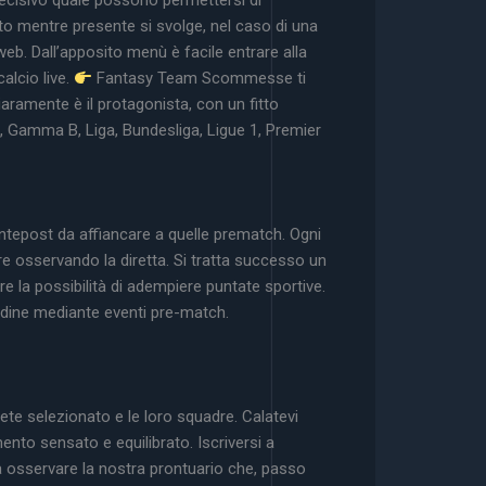
 decisivo quale possono permettersi di
to mentre presente si svolge, nel caso di una
b. Dall’apposito menù è facile entrare alla
alcio live.
Fantasy Team Scommesse ti
iaramente è il protagonista, con un fitto
 Gamma B, Liga, Bundesliga, Ligue 1, Premier
ntepost da affiancare a quelle prematch. Ogni
re osservando la diretta. Si tratta successo un
e la possibilità di adempiere puntate sportive.
edine mediante eventi pre-match.
te selezionato e le loro squadre. Calatevi
ento sensato e equilibrato. Iscriversi a
 osservare la nostra prontuario che, passo