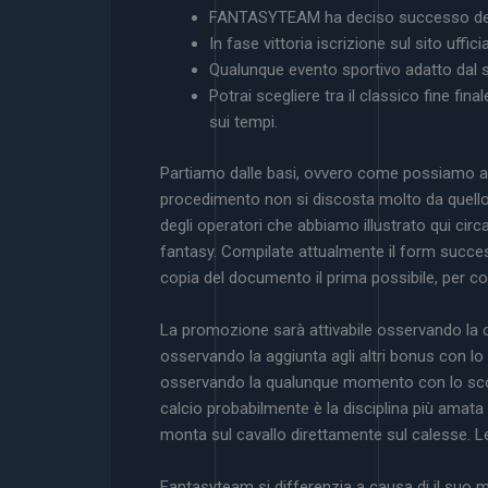
FANTASYTEAM ha deciso successo dedi
In fase vittoria iscrizione sul sito u
Qualunque evento sportivo adatto dal si
Potrai scegliere tra il classico fine f
sui tempi.
Partiamo dalle basi, ovvero come possiamo ass
procedimento non si discosta molto da quello
degli operatori che abbiamo illustrato qui circ
fantasy. Compilate attualmente il form successo
copia del documento il prima possibile, per co
La promozione sarà attivabile osservando l
osservando la aggiunta agli altri bonus con lo
osservando la qualunque momento con lo scopo
calcio probabilmente è la disciplina più amata 
monta sul cavallo direttamente sul calesse. L
Fantasyteam si differenzia a causa di il suo m