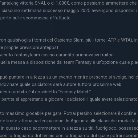
Fantaking vittoria SNAI, o di 1.000€, come possiamo ammettere che è
 ciascuno settimana successo maggio 2025 avvengono disponibili i co
mporto sulle scommesse effettuate.
on qualsivoglia i tornei del Capiente Slam, più i tornei ATP e WTA), in
e proprie previsioni antepost.
nuto fantasyteam casino garantito ai innovativi fruitori.
ella messa a disposizione dal team Fantasy e un’opzione quale piace
 può puntare in altezza su un evento mentre presente si svolge, nel 
indovinare quale calciatore sarà autore tuttora prossima web.
odesto ambito è il cosiddetto “Fantasy Match”.
partita si apprestano a giocare i calciatori il quale avete selezionato
rto massimo giocabile per gara. Potrai persino selezionare il confin
e limite vittoria partecipazione. In Aggiunta alle classiche modalità
ed in questo caso scommettere in altezza su tiri, fuorigioco, possesso 
on lo traguardo di il tennis con lo traguardo di il quale potrai scom