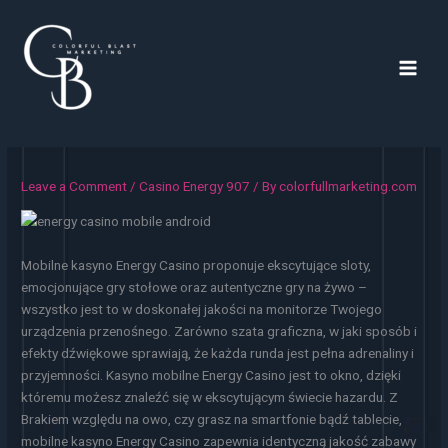
Skip
to
content
Main
Men
Leave a Comment
/
Casino Energy 907
/ By
colorfullmarketing.com
Mobilne kasyno Energy Casino proponuje ekscytujące sloty,
emocjonujące gry stołowe oraz autentyczne gry na żywo –
wszystko jest to w doskonałej jakości na monitorze Twojego
urządzenia przenośnego. Zarówno szata graficzna, w jaki sposób i
efekty dźwiękowe sprawiają, że każda runda jest pełna adrenaliny i
przyjemności. Kasyno mobilne Energy Casino jest to okno, dzięki
któremu możesz znaleźć się w ekscytującym świecie hazardu. Z
Brakiem względu na owo, czy grasz na smartfonie bądź tablecie,
mobilne kasyno Energy Casino zapewnia identyczną jakość zabawy