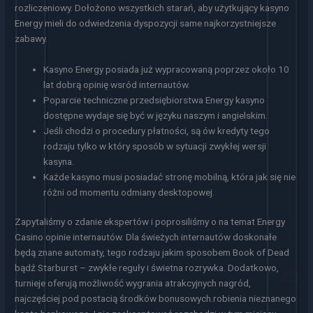
rozliczeniowy. Dołożono wszystkich starań, aby użytkujący kasyno
Energy mieli do odwiedzenia dyspozycji same najkorzystniejsze
zabawy.
Kasyno Energy posiada już wypracowaną poprzez około 10
lat dobrą opinię wsród internautów.
Poparcie techniczne przedsiębiorstwa Energy kasyno
dostępne wydaje się być w języku naszym i angielskim.
Jeśli chodzi o procedury płatności, są ów kredyty tego
rodzaju tylko w który sposób w sytuacji zwykłej wersji
kasyna.
Każde kasyno musi posiadać stronę mobilną, która jak się nie
różni od momentu odmiany desktopowej.
Zapytaliśmy o zdanie ekspertów i poprosiliśmy o na temat Energy
Casino opinie internautów. Dla świeżych internautów doskonałe
będą znane automaty, tego rodzaju jakim sposobem Book of Dead
bądź Starburst – zwykłe reguły i świetna rozrywka. Dodatkowo,
turnieje oferują możliwość wygrania atrakcyjnych nagród,
najczęściej pod postacią środków bonusowych.robienia nieznanego