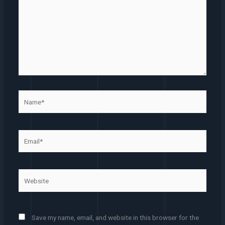
Name*
Email*
Website
Save my name, email, and website in this browser for the