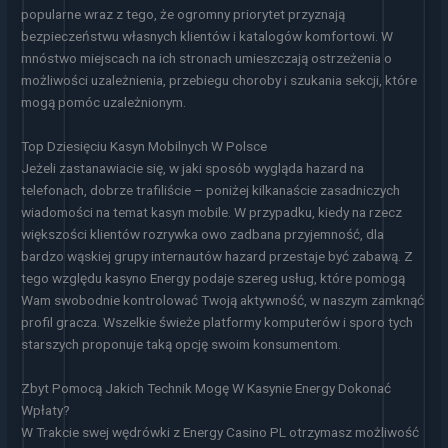
popularne wraz z tego, że ogromny priorytet przyznają
bezpieczeństwu własnych klientów i katalogów komfortowi. W
mnóstwo miejscach na ich stronach umieszczają ostrzeżenia o
możliwości uzależnienia, przebiegu choroby i szukania sekcji, które
mogą pomóc uzależnionym.
Top Dziesięciu Kasyn Mobilnych W Polsce
Jeżeli zastanawiacie się, w jaki sposób wygląda hazard na
telefonach, dobrze trafiliście – poniżej kilkanaście zasadniczych
wiadomości na temat kasyn mobile. W przypadku, kiedy na rzecz
większości klientów rozrywka owo zadbana przyjemność, dla
bardzo wąskiej grupy internautów hazard przestaje być zabawą. Z
tego względu kasyno Energy podaje szereg usług, które pomogą
Wam swobodnie kontrolować Twoją aktywność, w naszym zamknąć
profil gracza. Wszelkie świeże platformy komputerów i sporo tych
starszych proponuje taką opcję swoim konsumentom.
Zbyt Pomocą Jakich Technik Mogę W Kasynie Energy Dokonać
Wpłaty?
W Trakcie swej wędrówki z Energy Casino PL otrzymasz możliwość