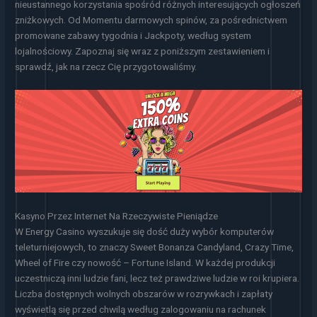
nieustannego korzystania spośród różnych interesujących ogłoszeń
zniżkowych. Od Momentu darmowych spinów, za pośrednictwem
promowane zabawy tygodnia i Jackpoty, według system
lojalnościowy. Zapoznaj się wraz z poniższym zestawieniem i
sprawdź, jak na rzecz Cię przygotowaliśmy.
Kasyno Przez Internet Na Rzeczywiste Pieniądze
W Energy Casino wyszukuje się dość duży wybór komputerów
teleturniejowych, to znaczy Sweet Bonanza Candyland, Crazy Time,
Wheel of Fire czy nowość – Fortune Island. W każdej produkcji
uczestniczą inni ludzie fani, lecz też prawdziwe ludzie w roi krupiera.
Liczba dostępnych wolnych obszarów w rozrywkach i zapłaty
wyświetlą się przed chwilą według zalogowaniu na rachunek