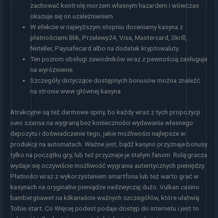
zachować kontrolę morzem własnym hazardem i wówczas
okazuje się on uzależnieniem.
W efekcie w najwyższym stopniu doceniamy kasyna z
płatnościami Blik, Przelewy24, Visa, Mastercard, Skrill,
Neteller, Paysafecard albo na dodatek kryptowaluty.
Ten poziom obsługi zawodników wraz z pewnością zasługuje
na wyróżnienie.
Szczegóły dotyczące dostępnych bonusów można znaleźć
na stronie www głównej kasyna.
Atrakcyjne są też darmowe spiny, bo każdy wraz z tych propozycji
owo szansa na wygraną bez konieczności wydawania własnego
depozytu i doświadczenie tego, jakie możliwości najlepsze w
produkcji na automatach. Ważne jest, bądź kasyno przyznaje bonusy
tylko na początku gry, lub też przyznaje je stałym fanom. Rolą gracza
wydaje się oczywiście możliwość wygrania autentycznych pieniędzy.
Płatności wraz z wykorzystaniem smartfona lub też warto grać w
kasynach na oryginalne pieniądze nadzwyczaj dużo. Vulkan casino
bambergnawet na kilkanaście ważnych szczegółów, które ułatwią
Tobie start. Co Więcej podest podaje dostęp do internetu i jest to