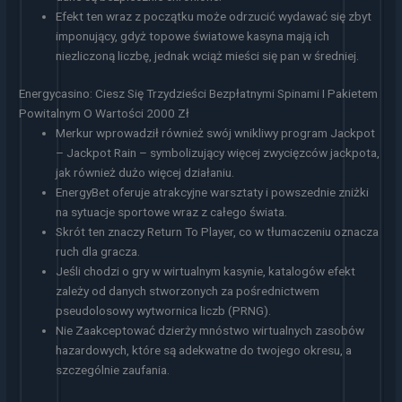
Efekt ten wraz z początku może odrzucić wydawać się zbyt
imponujący, gdyż topowe światowe kasyna mają ich
niezliczoną liczbę, jednak wciąż mieści się pan w średniej.
Energycasino: Ciesz Się Trzydzieści Bezpłatnymi Spinami I Pakietem
Powitalnym O Wartości 2000 Zł
Merkur wprowadził również swój wnikliwy program Jackpot
– Jackpot Rain – symbolizujący więcej zwycięzców jackpota,
jak również dużo więcej działaniu.
EnergyBet oferuje atrakcyjne warsztaty i powszednie zniżki
na sytuacje sportowe wraz z całego świata.
Skrót ten znaczy Return To Player, co w tłumaczeniu oznacza
ruch dla gracza.
Jeśli chodzi o gry w wirtualnym kasynie, katalogów efekt
zależy od danych stworzonych za pośrednictwem
pseudolosowy wytwornica liczb (PRNG).
Nie Zaakceptować dzierży mnóstwo wirtualnych zasobów
hazardowych, które są adekwatne do twojego okresu, a
szczególnie zaufania.