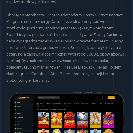
międzynarodowych klientów.
Obsługa Kontrahenta I Postaci Płatności W Kasynie Przez Internet
Program mobilna Energy Casino zezwoli ci korzystać wraz z
możliwości platformy spośród jeszcze większym komfortem.
Ponad trzysta gier spośród krupierem na żywo w Energy Casino w
pełni wynagradza zaciekawienie Polaków tymże formatem uciechy.
Jeśli wciąż odrzucić grałeś w Nexus Roulette, która wykorzystuje
cztery koła zapewniające mnożniki wypłat do 5000x, obowiązkowo
spróbuj. By zmaksymalizować własne okazje w blackjacku,
polecamy uruchomienie Power i Free Bet Blackjack. Texas Holdem
Nadprogram i Caribbean Stud Poker dostarczą emocji fanom
złożonych gier karcianych.