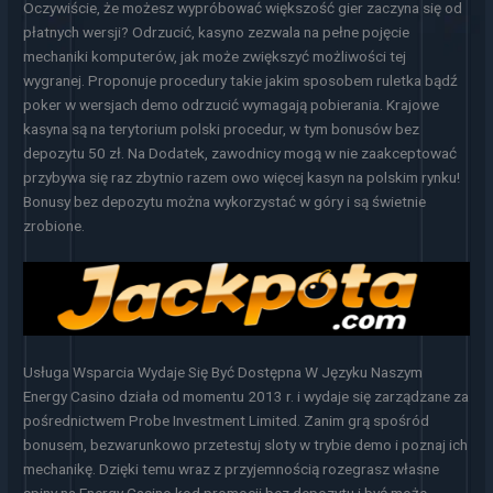
Oczywiście, że możesz wypróbować większość gier zaczyna się od
płatnych wersji? Odrzucić, kasyno zezwala na pełne pojęcie
mechaniki komputerów, jak może zwiększyć możliwości tej
wygranej. Proponuje procedury takie jakim sposobem ruletka bądź
poker w wersjach demo odrzucić wymagają pobierania. Krajowe
kasyna są na terytorium polski procedur, w tym bonusów bez
depozytu 50 zł. Na Dodatek, zawodnicy mogą w nie zaakceptować
przybywa się raz zbytnio razem owo więcej kasyn na polskim rynku!
Bonusy bez depozytu można wykorzystać w góry i są świetnie
zrobione.
Usługa Wsparcia Wydaje Się Być Dostępna W Języku Naszym
Energy Casino działa od momentu 2013 r. i wydaje się zarządzane za
pośrednictwem Probe Investment Limited. Zanim grą spośród
bonusem, bezwarunkowo przetestuj sloty w trybie demo i poznaj ich
mechanikę. Dzięki temu wraz z przyjemnością rozegrasz własne