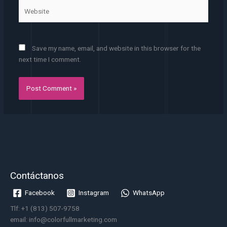
Website
Save my name, email, and website in this browser for the
next time I comment.
Contáctanos
Facebook
Instagram
WhatsApp
Tlf: +1 (813) 507-9758
email: info@colorfullmarketing.com