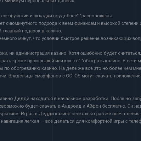
ет минимум персональных данных.
 все функции и вкладки поудобнее” “расположены.
ует сиюминутного подхода к веем финансам и высокой степени 
 главный подарок в казино.
немного минут, что условии быстрое решение возникающих воп
роки, ни администрация казино. Хотя ошибочно будет считаться
грать кроме проигрышей или как-то” “обыграть казино. В сети 
 по обогреванию казино. На деле же все это но более чем мн
чи. Владельцы смартфонов с ОС iOS могут скачать приложение 
зино Дедди находится в начальном разработки. После но запу
евозможно будет скачать а Андроид и Айфон бесплатно. Он на
ткрытием. Играл в Дедди казино несколько раз же впечатлени
 навигация легкая — все делаться для комфортной игры с телефо