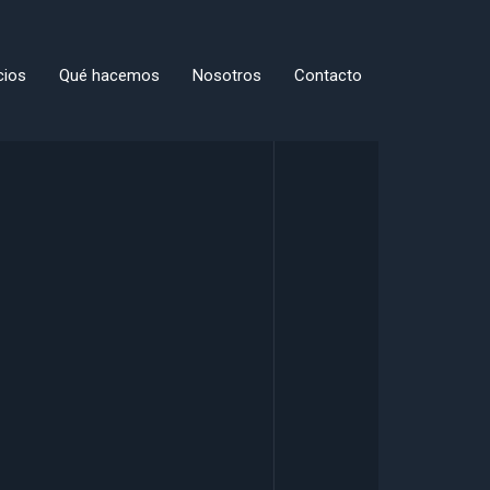
cios
Qué hacemos
Nosotros
Contacto