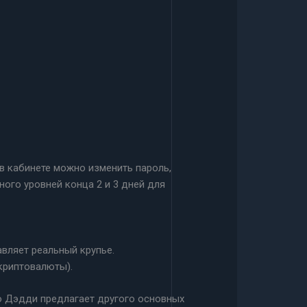
 в кабинете можно изменить пароль,
ого уровней конца 2 и 3 дней для
авляет реальный крупье.
 криптовалюты).
о Дэдди предлагает другого основных