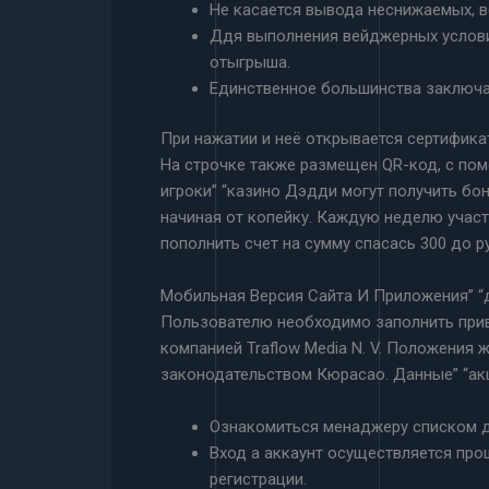
Не касается вывода неснижаемых, в
Ддя выполнения вейджерных условии
отыгрыша.
Единственное большинства заключае
При нажатии и неё открывается сертифика
На строчке также размещен QR-код, с по
игроки” “казино Дэдди могут получить бон
начиная от копейку. Каждую неделю участ
пополнить счет на сумму спасась 300 до р
Мобильная Версия Сайта И Приложения” “
Пользователю необходимо заполнить прив
компанией Traflow Media N. V. Положения 
законодательством Кюрасао. Данные” “ак
Ознакомиться менаджеру списком д
Вход а аккаунт осуществляется про
регистрации.