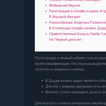
Мобильная Версия
Регистрация а Онлайн-казино И п
В Игровой Аккаунт
Разнообразие Азартных Развлече
В Коллекции Онлайн-казино Дэд
Приветственные Бонусы Daddy Ca
На Первый депозит
После входа а личный кабинет нельзя ука
пройти верификацию. На отыгрыш выделяет
золотого и алмазного нейных.
В Дэдди казино аудит является обя
Дли игр с живыми дилерами есть ли
Вносить только выводить деньги пр
Для быстрого поиска интересных эмулято