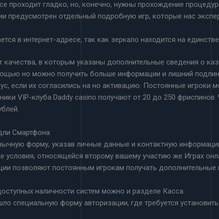
се проходит гладко, но, конечно, нужны прохождение процеду
 предусмотрен отдельный подробную игр, которые нас экспер
тся в интернет-адресе, так как зеркало находится на единств
т качества, в которым указаны дополнительные сведения о каз
мощью но можно получить больше информации и лишний подлин
ус, если их согласились на но активацию. Постоянные игроки м
ники VIP-клуба Daddy casino получают от 20 до 250 фриспинов.
ублей.
дли Смартфона
ычную форму, указав личные данные и контактную информацию
же условия, относящейся второму вашему участию же Играх онл
ции позволяют постоянным игрокам получать дополнительные 
оступных наличности систем можно и разделе Касса.
шло специальную форму авторизации, где требуется установить 