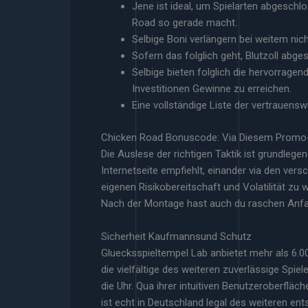
Jene ist ideal, um Spielarten abgesch
Road so gerade macht.
Selbige Boni verlängern bei weitem nich
Sofern das folglich geht, Blutzoll abg
Selbige bieten folglich die hervorrage
Investitionen Gewinne zu erreichen.
Eine vollständige Liste der vertrauens
Chicken Road Bonuscode: Via Diesem Promo
Die Auslese der richtigen Taktik ist grundlege
Internetseite empfiehlt, einander via den v
eigenen Risikobereitschaft und Volatilität zu
Nach der Montage hast auch du raschen Anfa
Sicherheit Kaufmannsund Schutz
Gluecksspieltempel Lab anbietet mehr als 6.00
die vielfältige des weiteren zuverlässige Spie
die Uhr. Qua ihrer intuitiven Benutzeroberflä
ist echt in Deutschland legal des weiteren 