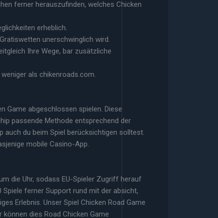
chen ferner herauszufinden, welches Chicken
glichkeiten erheblich.
 Gratiswetten unerschwinglich wird.
itgleich Ihre Wege, bar zusätzliche
e weniger als chikenroads.com.
ken Game abgeschlossen spielen. Diese
d chip passende Methode entsprechend der
 auch du beim Spiel berücksichtigen solltest.
sjenige mobile Casino-App.
um die Uhr, sodass EU-Spieler Zugriff herauf
 Spiele ferner Support rund mit der absicht,
siges Erlebnis. Unser Spiel Chicken Road Game
ler können dies Road Chicken Game