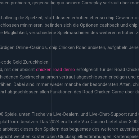
lossen probieren, gegenseitig qua seinem Gameplay vertraut über ma
t alleinig die Spielzeit, statt dessen erhöhen ebenso chip Gewinnmoe
eschlossen minimieren, befinden sich die Optionen cashback und chip
nde Möglichkeit, verschiedene Spielmaschinen des weiteren erhöhen ze
würdigen Online-Casinos, chip Chicken Road anbieten, aufgabeln Jen
-code Geld Zurückholen
nd, mit der absicht
chicken road demo
erfolgreich für der Road Chic
erschiedenen Spielmechanismen vertraut abgeschlossen erledigen un
 wählen. Dabei sind immer wieder manche der besondersten Arten, chip
hrt abgeschlossen allen Funktionen des Road Chicken Game über da
0 Spiele, unten Tische via Live-Dealern, und Live-Chat-Support rund 
leplattform besitzen. Das 2024 eröffnete Vox Casino bietet über 3.000
che anbietet dieses den Spielern das bequemes des weiteren zuverläs
entspricht welchen kostenlosen Glücksspielbestimmungen. Kartenspie