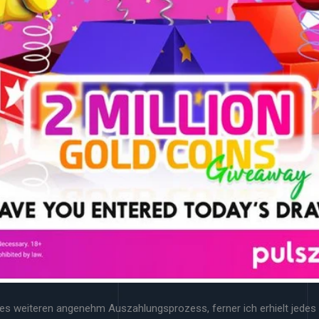
s weiteren angenehm Auszahlungsprozess, ferner ich erhielt jedes Ma