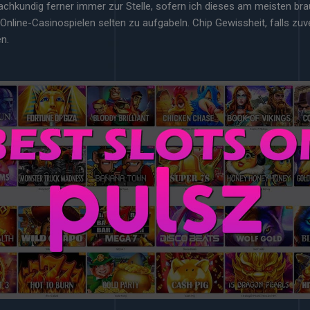
 sachkundig ferner immer zur Stelle, sofern ich dieses am meisten br
 Online-Casinospielen selten zu aufgabeln. Chip Gewissheit, falls zuv
n.