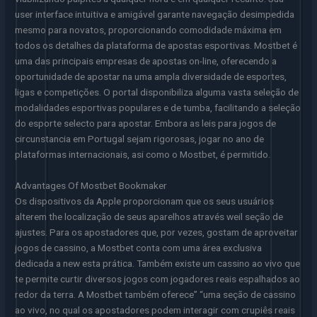
user interface intuitiva e amigável garante navegação desimpedida
mesmo para novatos, proporcionando comodidade máxima em
todos os detalhes da plataforma de apostas esportivas. Mostbet é
uma das principais empresas de apostas on-line, oferecendo a
oportunidade de apostar na uma ampla diversidade de esportes,
ligas e competições. O portal disponibiliza alguma vasta seleção de
modalidades esportivas populares e de tumba, facilitando a seleção
do esporte selecto para apostar. Embora as leis para jogos de
circunstancia em Portugal sejam rigorosas, jogar no ano de
plataformas internacionais, asi como o Mostbet, é permitido.
Advantages Of Mostbet Bookmaker
Os dispositivos da Apple proporcionam que os seus usuários
alterem the localização de seus aparelhos através weil seção de
ajustes. Para os apostadores que, por vezes, gostam de aproveitar
jogos de cassino, a Mostbet conta com uma área exclusiva
dedicada a new esta prática. Também existe um cassino ao vivo que
te permite curtir diversos jogos com jogadores reais espalhados ao
redor da terra. A Mostbet também oferece” “uma seção de cassino
ao vivo, no qual os apostadores podem interagir com crupiês reais