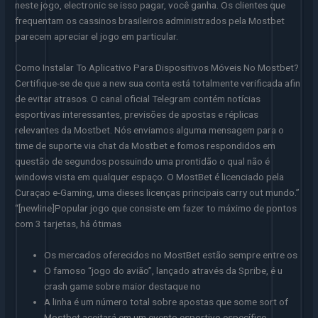
neste jogo, electronic se isso pagar, você ganha. Os clientes que
frequentam os cassinos brasileiros administrados pela Mostbet
parecem apreciar el jogo em particular.
Como Instalar To Aplicativo Para Dispositivos Móveis No Mostbet?
Certifique-se de que a new sua conta está totalmente verificada afin
de evitar atrasos. O canal oficial Telegram contém notícias
esportivas interessantes, previsões de apostas e réplicas
relevantes da Mostbet. Nós enviamos alguma mensagem para o
time de suporte via chat da Mostbet e fomos respondidos em
questão de segundos possuindo uma prontidão o qual não é
windows vista em qualquer espaço. O MostBet é licenciado pela
Curaçao e-Gaming, uma dieses licenças principais carry out mundo.”
“[newline]Popular jogo que consiste em fazer to máximo de pontos
com 3 tarjetas, há ótimas
Os mercados oferecidos no MostBet estão sempre entre os
O famoso “jogo do avião”, lançado através da Spribe, é u
crash game sobre maior destaque no
A linha é um número total sobre apostas que some sort of
Mostbet aceitará em um evento esportivo específico.