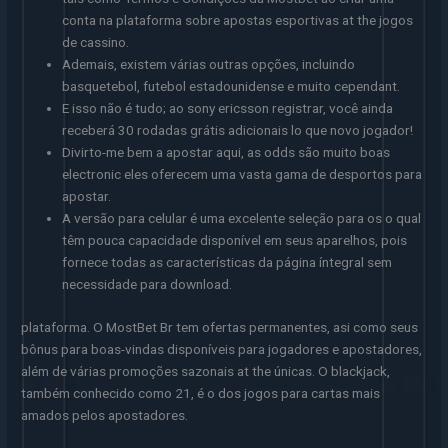
conta na plataforma sobre apostas esportivas at the jogos
de cassino.
Ademais, existem várias outras opções, incluindo
basquetebol, futebol estadounidense e muito cependant.
E isso não é tudo; ao sony ericsson registrar, você ainda
receberá 30 rodadas grátis adicionais lo que novo jogador!
Divirto-me bem a apostar aqui, as odds são muito boas
electronic eles oferecem uma vasta gama de desportos para
apostar.
A versão para celular é uma excelente seleção para os o qual
têm pouca capacidade disponível em seus aparelhos, pois
fornece todas as características da página íntegral sem
necessidade para download.
plataforma. O MostBet Br tem ofertas permanentes, asi como seus
bônus para boas-vindas disponíveis para jogadores e apostadores,
além de várias promoções sazonais at the únicas. O blackjack,
também conhecido como 21, é o dos jogos para cartas mais
amados pelos apostadores.