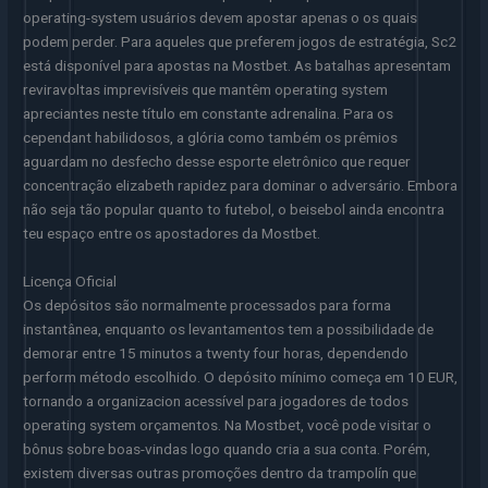
operating-system usuários devem apostar apenas o os quais
podem perder. Para aqueles que preferem jogos de estratégia, Sc2
está disponível para apostas na Mostbet. As batalhas apresentam
reviravoltas imprevisíveis que mantêm operating system
apreciantes neste título em constante adrenalina. Para os
cependant habilidosos, a glória como também os prêmios
aguardam no desfecho desse esporte eletrônico que requer
concentração elizabeth rapidez para dominar o adversário. Embora
não seja tão popular quanto to futebol, o beisebol ainda encontra
teu espaço entre os apostadores da Mostbet.
Licença Oficial
Os depósitos são normalmente processados para forma
instantânea, enquanto os levantamentos tem a possibilidade de
demorar entre 15 minutos a twenty four horas, dependendo
perform método escolhido. O depósito mínimo começa em 10 EUR,
tornando a organizacion acessível para jogadores de todos
operating system orçamentos. Na Mostbet, você pode visitar o
bônus sobre boas-vindas logo quando cria a sua conta. Porém,
existem diversas outras promoções dentro da trampolín que