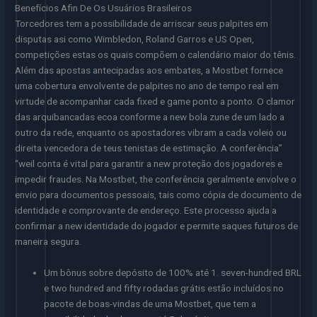
Benefícios Afin De Os Usuários Brasileiros
Torcedores tem a possibilidade de arriscar seus palpites em
disputas asi como Wimbledon, Roland Garros e US Open,
competições estas os quais compõem o calendário maior do tênis.
Além das apostas antecipadas aos embates, a Mostbet fornece
uma cobertura envolvente de palpites no ano de tempo real em
virtude de acompanhar cada fixed e game ponto a ponto. O clamor
das arquibancadas ecoa conforme a new bola zune de um lado a
outro da rede, enquanto os apostadores vibram a cada voleio ou
direita vencedora de teus tenistas de estimação. A conferência”
“weil conta é vital para garantir a new proteção dos jogadores e
impedir fraudes. Na Mostbet, the conferência geralmente envolve o
envio para documentos pessoais, tais como cópia de documento de
identidade e comprovante de endereço. Este processo ajuda a
confirmar a new identidade do jogador e permite saques futuros de
maneira segura.
Um bônus sobre depósito de 100% até 1. seven-hundred BRL
e two hundred and fifty rodadas grátis estão incluídos no
pacote de boas-vindas de uma Mostbet, que tem a