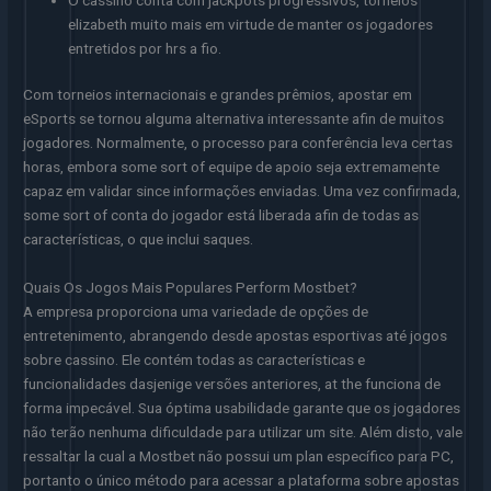
elizabeth muito mais em virtude de manter os jogadores
entretidos por hrs a fio.
Com torneios internacionais e grandes prêmios, apostar em
eSports se tornou alguma alternativa interessante afin de muitos
jogadores. Normalmente, o processo para conferência leva certas
horas, embora some sort of equipe de apoio seja extremamente
capaz em validar since informações enviadas. Uma vez confirmada,
some sort of conta do jogador está liberada afin de todas as
características, o que inclui saques.
Quais Os Jogos Mais Populares Perform Mostbet?
A empresa proporciona uma variedade de opções de
entretenimento, abrangendo desde apostas esportivas até jogos
sobre cassino. Ele contém todas as características e
funcionalidades dasjenige versões anteriores, at the funciona de
forma impecável. Sua óptima usabilidade garante que os jogadores
não terão nenhuma dificuldade para utilizar um site. Além disto, vale
ressaltar la cual a Mostbet não possui um plan específico para PC,
portanto o único método para acessar a plataforma sobre apostas