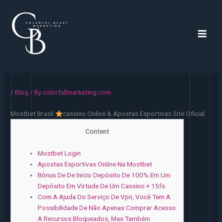
Skip
to
content
Main
Men
/
Blog
/ By
colorfullmarketing.com
Mostbet Brasil
cassino Online & Apostas Esportivas Site Oficial
Content
Mostbet Login
Apostas Esportivas Online Na Mostbet
Bônus De De Início Depósito De 100% Em Um
Depósito Em Virtude De Um Cassino + 15fs
Com A Ajuda Do Serviço De Vpn, Você Tem A
Possibilidade De Não Apenas Comprar Acesso
A Recursos Bloqueados, Mas Também