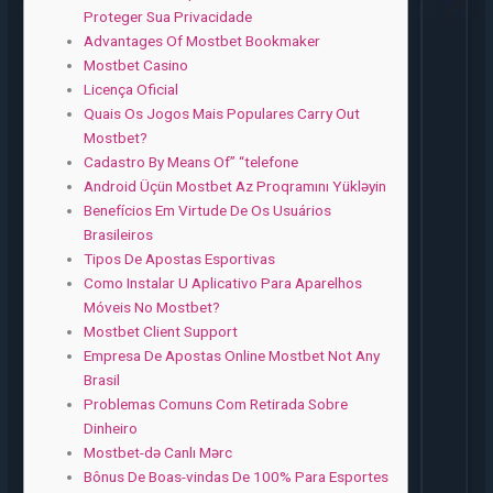
Proteger Sua Privacidade
Advantages Of Mostbet Bookmaker
Mostbet Casino
Licença Oficial
Quais Os Jogos Mais Populares Carry Out
Mostbet?
Cadastro By Means Of” “telefone
Android Üçün Mostbet Az Proqramını Yükləyin
Benefícios Em Virtude De Os Usuários
Brasileiros
Tipos De Apostas Esportivas
Como Instalar U Aplicativo Para Aparelhos
Móveis No Mostbet?
Mostbet Client Support
Empresa De Apostas Online Mostbet Not Any
Brasil
Problemas Comuns Com Retirada Sobre
Dinheiro
Mostbet-də Canlı Mərc
Bônus De Boas-vindas De 100% Para Esportes