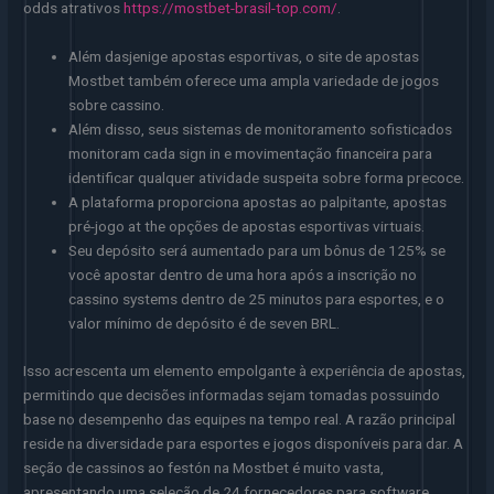
odds atrativos
https://mostbet-brasil-top.com/
.
Além dasjenige apostas esportivas, o site de apostas
Mostbet também oferece uma ampla variedade de jogos
sobre cassino.
Além disso, seus sistemas de monitoramento sofisticados
monitoram cada sign in e movimentação financeira para
identificar qualquer atividade suspeita sobre forma precoce.
A plataforma proporciona apostas ao palpitante, apostas
pré-jogo at the opções de apostas esportivas virtuais.
Seu depósito será aumentado para um bônus de 125% se
você apostar dentro de uma hora após a inscrição no
cassino systems dentro de 25 minutos para esportes, e o
valor mínimo de depósito é de seven BRL.
Isso acrescenta um elemento empolgante à experiência de apostas,
permitindo que decisões informadas sejam tomadas possuindo
base no desempenho das equipes na tempo real. A razão principal
reside na diversidade para esportes e jogos disponíveis para dar. A
seção de cassinos ao festón na Mostbet é muito vasta,
apresentando uma seleção de 24 fornecedores para software,