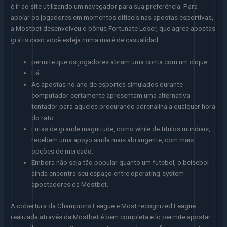
é ir ao site utilizando um navegador para sua preferência. Para
apoiar os jogadores em momentos difíceis nas apostas esportivas,
a Mostbet desenvolveu o bônus Fortunate Loser, que agree apostas
grátis caso você esteja numa maré de casualidad.
permite que os jogadores abram uma conta com um clique.
Há
As apostas no ano de esportes simulados durante
computador certamente apresentam uma alternativa
tentador para aqueles procurando adrenalina a qualquer hora
do rato.
Lutas de grande magnitude, como while de títulos mundiais,
recebem uma apoyo ainda mais abrangente, com mais
opções de mercado.
Embora não seja tão popular quanto um futebol, o beisebol
ainda encontra seu espaço entre operating-system
apostadores da Mostbet.
A cobertura da Champions League e Most recognized League
realizada através da Mostbet é bem completa e lo permite apostar