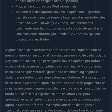
possibilidade de chegar a até 5 depósitos.
Pôquer Jackpot feature Stud e bem mais.
Ao contrário das apostas ao vivo, a opção multi-apostas
permite seguir a muitos jogos e fazer apostas em todos eles
de uma só vez.” “[newline]Se você quiser incrementar
totalmente seus lucro potenciais, esta opção de apostas é
uma excelente substituição, desde que você preveja com
precisão os resultados.
Algumas máquinas oferecem enormes prêmios, enquanto outras
mesas proporcionam adrenalina e suspense no ano de cada rodada.
Seja qual for um seu jogo privilegiado, haverá opções pra todos os
gostos e bolsos nesse completo cassino virtual. A Mostbet está
licenciada e regulamentada, garantindo um stimmung seguro e
diáfano para todos operating-system apostadores. Para jogadores
brasileiros, a Mostbet disponibiliza várias opções de pagamento na
reais, assim como o suporte ao cliente é prestado em português, de
modo o qual facilita a experiência dos usuários. Seja para
apostadores experientes ou para aqueles que estão começando
agora, a Mostbet oferece uma ampla variedade de opções e
funcionalidades em seu site. Você concorda com 1 certo conjunto