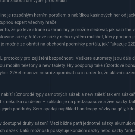
itostí žádosti um výběr prostředků.
ine je rozsáhlým herním portálem s nabídkou kasinových her od jackp
stupnou expert všechny hráče.
er to, že po levé straně rozhraní hry je možné sledovat, jak sází the v
ulované sázky, řetězové sázky nebo systém multibet, který podporuj
 je možné ze obrátit na obchodní podmínky portálu, jak” “ukazuje 22
L protokoly pro zajištění bezpečnosti. Veškeré automaty jsou dále d
sou mobilní telefony a new tablety. Hry podporují také růzordové bon
ýher. 22Bet recenze nesmí zapomínat na in order to, že aktivní sáze
nabízí různorodé typy samotných sázek a new záleží tak em sázkařích
z několika rozdělení – základní je na předzápasové a živé sázky. Dále
 jejich poddruhy. Sem spadají například handicapy, sázky na góly, kdo
 dostupné druhy sázení. Mezi běžné patří jednotné sázky, akumulo
vých sázek. Další možnosti poskytuje kondiční sázky nebo sázky “ant