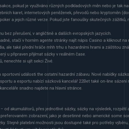
sakce, pokud je využíváno různých podkladových měn nebo je tak na
ebních karet, internetových peněženek, převodů nebo kryptoměn (dost
t, poker a jejich různé verze. Pokud jste fanoušky skutečných zážitků, n
 bez přerušení, v angličtině a dalších evropských jazycích.
adné, stačí v horním agente stránky najít nápis Casino a kliknout na n
dia, ale také přední hráče mhh trhu s hazardními hrami a záštitou zn
terý u připraven přijímat sázky v reálném čase.
 nenechte si ujít sekci Živé.
m sportovní události the ostatní hazardní zábavu. Nové nabídky sázko
sportu a esportu nabízí sázková kancelář 22Bet také on-line sázení na
anceláře snadno najdete na hlavní stránce.
– od akumulátorů, přes jednotlivé sázky, sázky na výsledek, rozpětí
preferovaném zobrazení, jako je desetinné nebo americké some sort
ázky. Stejně platební možnosti jsou dostupné také pro potřeby výběru