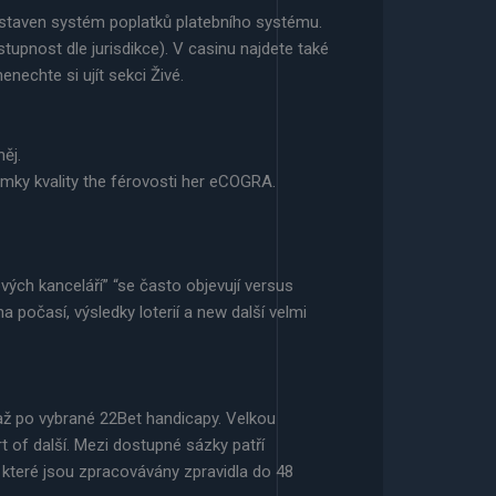
staven systém poplatků platebního systému.
upnost dle jurisdikce). V casinu najdete také
enechte si ujít sekci Živé.
ěj.
ámky kvality the férovosti her eCOGRA.
vých kanceláří” “se často objevují versus
 počasí, výsledky loterií a new další velmi
 až po vybrané 22Bet handicapy. Velkou
 of další. Mezi dostupné sázky patří
, které jsou zpracovávány zpravidla do 48