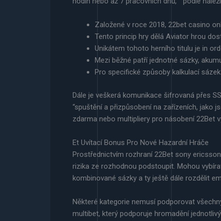
hodin nebo až 7 pracovních dnů,” “podle nálež
Založené v roce 2018, 22bet casino onl
Tento princip hry dělá Aviator hrou do
Unikátem tohoto herního titulu je in ord
Mezi běžné patří jednotné sázky, akum
Pro specifické způsoby kalkulací sázek
Dále je veškerá komunikace šifrovaná přes SS
“spuštění a přizpůsobení na zařízeních, jako j
zdarma nebo multipliery pro násobení 22Bet v
Et Uvítací Bonus Pro Nové Hazardní Hráče
Prostřednictvím rozhraní 22Bet sony ericsson 
rizika ze rozhodnou podstoupit. Mohou vybírat 
kombinované sázky a ty ještě dále rozdělit em
Některé kategorie nemusí podporovat všechny
multibet, který podporuje hromadění jednotli