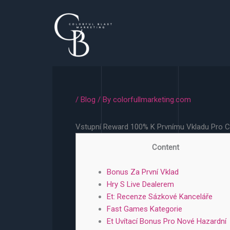
Skip
to
content
/
Blog
/ By
colorfullmarketing.com
Vstupní Reward 100% K Prvnímu Vkladu Pro C
Content
Bonus Za První Vklad
Hry S Live Dealerem
Et: Recenze Sázkové Kanceláře
Fast Games Kategorie
Et Uvítací Bonus Pro Nové Hazardní