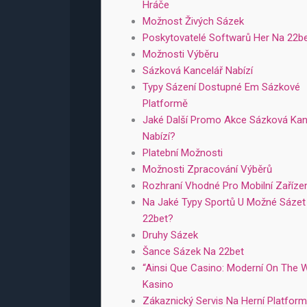
Hráče
Možnost Živých Sázek
Poskytovatelé Softwarů Her Na 22b
Možnosti Výběru
Sázková Kancelář Nabízí
Typy Sázení Dostupné Em Sázkové
Platformě
Jaké Další Promo Akce Sázková Kan
Nabízí?
Platební Možnosti
Možnosti Zpracování Výběrů
Rozhraní Vhodné Pro Mobilní Zaříze
Na Jaké Typy Sportů U Možné Sázet
22bet?
Druhy Sázek
Šance Sázek Na 22bet
“Ainsi Que Casino: Moderní On The 
Kasino
Zákaznický Servis Na Herní Platfor