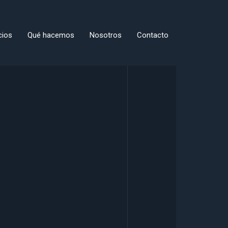
cios
Qué hacemos
Nosotros
Contacto