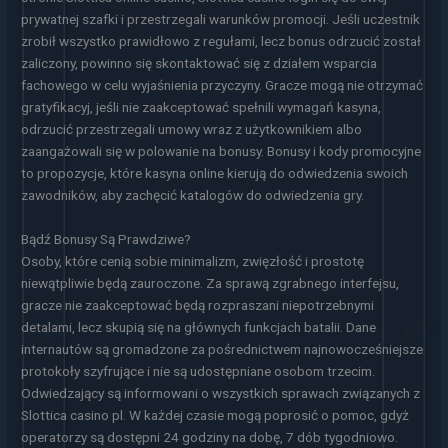
prywatnej szafki i przestrzegali warunków promocji. Jeśli uczestnik
zrobił wszystko prawidłowo z regułami, lecz bonus odrzucić został
zaliczony, powinno się skontaktować się z działem wsparcia
fachowego w celu wyjaśnienia przyczyny. Gracze mogą nie otrzymać
gratyfikacyj, jeśli nie zaakceptować spełnili wymagań kasyna,
odrzucić przestrzegali umowy wraz z użytkownikiem albo
zaangażowali się w polowanie na bonusy. Bonusy i kody promocyjne
to propozycje, które kasyna online kierują do odwiedzenia swoich
zawodników, aby zachęcić katalogów do odwiedzenia gry.
Bądź Bonusy Są Prawdziwe?
Osoby, które cenią sobie minimalizm, zwięzłość i prostotę
niewątpliwie będą zauroczone. Za sprawą zgrabnego interfejsu,
gracze nie zaakceptować będą rozpraszani niepotrzebnymi
detalami, lecz skupią się na głównych funkcjach batalii. Dane
internautów są gromadzone za pośrednictwem najnowocześniejsze
protokoły szyfrujące i nie są udostępniane osobom trzecim.
Odwiedzający są informowani o wszystkich sprawach związanych z
Slottica casino pl. W każdej czasie mogą poprosić o pomoc, gdyż
operatorzy są dostępni 24 godziny na dobę, 7 dób tygodniowo.