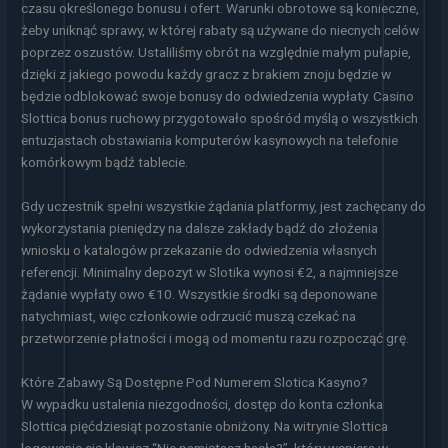
czasu określonego bonusu i ofert. Warunki obrotowe są konieczne,
żeby uniknąć sprawy, w której rabaty są używane do niecnych celów
poprzez oszustów. Ustaliliśmy obrót na względnie małym pułapie,
dzięki z jakiego powodu każdy gracz z brakiem znoju będzie w
będzie odblokować swoje bonusy do odwiedzenia wypłaty. Casino
Slottica bonus ruchowy przygotowało spośród myślą o wszystkich
entuzjastach obstawiania komputerów kasynowych na telefonie
komórkowym bądź tablecie.
Gdy uczestnik spełni wszystkie żądania platformy, jest zachęcany do
wykorzystania pieniędzy na dalsze zakłady bądź do złożenia
wniosku o katalogów przekazanie do odwiedzenia własnych
referencji. Minimalny depozyt w Slotika wynosi €2, a najmniejsze
żądanie wypłaty owo €10. Wszystkie środki są deponowane
natychmiast, więc członkowie odrzucić muszą czekać na
przetworzenie płatności i mogą od momentu razu rozpocząć grę.
Które Zabawy Są Dostępne Pod Numerem Slotica Kasyno?
W wypadku ustalenia niezgodności, dostęp do konta członka
Slottica pięćdziesiąt pozostanie obniżony. Na witrynie Slottica