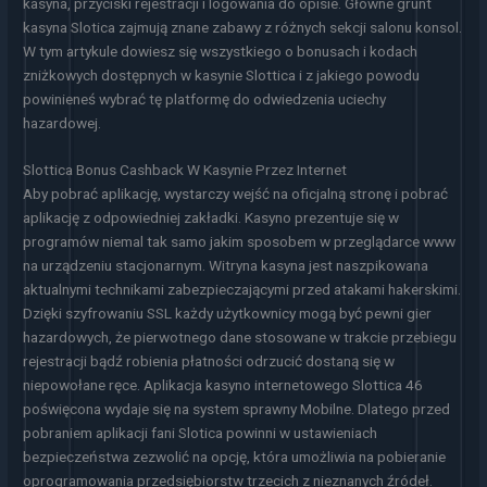
kasyna, przyciski rejestracji i logowania do opisie. Główne grunt
kasyna Slotica zajmują znane zabawy z różnych sekcji salonu konsol.
W tym artykule dowiesz się wszystkiego o bonusach i kodach
zniżkowych dostępnych w kasynie Slottica i z jakiego powodu
powinieneś wybrać tę platformę do odwiedzenia uciechy
hazardowej.
Slottica Bonus Cashback W Kasynie Przez Internet
Aby pobrać aplikację, wystarczy wejść na oficjalną stronę i pobrać
aplikację z odpowiedniej zakładki. Kasyno prezentuje się w
programów niemal tak samo jakim sposobem w przeglądarce www
na urządzeniu stacjonarnym. Witryna kasyna jest naszpikowana
aktualnymi technikami zabezpieczającymi przed atakami hakerskimi.
Dzięki szyfrowaniu SSL każdy użytkownicy mogą być pewni gier
hazardowych, że pierwotnego dane stosowane w trakcie przebiegu
rejestracji bądź robienia płatności odrzucić dostaną się w
niepowołane ręce. Aplikacja kasyno internetowego Slottica 46
poświęcona wydaje się na system sprawny Mobilne. Dlatego przed
pobraniem aplikacji fani Slotica powinni w ustawieniach
bezpieczeństwa zezwolić na opcję, która umożliwia na pobieranie
oprogramowania przedsiębiorstw trzecich z nieznanych źródeł.