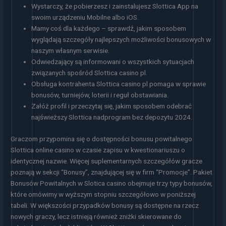
Wystarczy, że pobierzesz i zainstalujesz Slottica App na
swoim urządzeniu Mobilne albo iOS.
Mamy coś dla każdego – sprawdź, jakim sposobem
wyglądają szczegóły najlepszych możliwości bonusowych w
naszym własnym serwisie.
Odwiedzający są informowani o wszystkich sytuacjach
związanych spośród Slottica casino pl.
Obsługa kontrahenta Slottica casino pl pomaga w sprawie
bonusów, turniejów, loterii i reguł obstawiania.
Załóż profil i przeczytaj się, jakim sposobem odebrać
najświeższy Slottica nadprogram bez depozytu 2024.
Graczom przypomina się o dostępności bonusu powitalnego
Slottica online casino w czasie zapisu w kwestionariuszu o
identycznej nazwie. Więcej suplementarnych szczegółów gracze
poznają w sekcji “Bonusy”, znajdującej się w firm “Promocje”. Pakiet
Bonusów Powitalnych w Slotica casino obejmuje trzy typy bonusów,
które omówimy w wyższym stopniu szczegółowo w poniższej
tabeli. W większości przypadków bonusy są dostępne na rzecz
nowych graczy, lecz istnieją również zniżki skierowane do