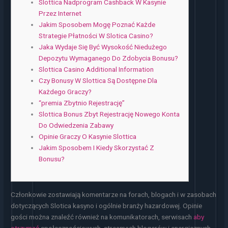
Slottica Nadprogram Cashback W Kasynie
Przez Internet
Jakim Sposobem Mogę Poznać Każde
Strategie Płatności W Slotica Casino?
Jaka Wydaje Się Być Wysokość Niedużego
Depozytu Wymaganego Do Zdobycia Bonusu?
Slottica Casino Additional Information
Czy Bonusy W Slottica Są Dostępne Dla
Każdego Graczy?
“premia Zbytnio Rejestrację”
Slottica Bonus Zbyt Rejestrację Nowego Konta
Do Odwiedzenia Zabawy
Opinie Graczy O Kasynie Slottica
Jakim Sposobem I Kiedy Skorzystać Z
Bonusu?
Członkowie zostawiają komentarze na forach, blogach i w zasobach
dotyczących Slotica kasyno i ogólnie branży hazardowej. Opinie
gości można znaleźć również na komunikatorach, serwisach
aby
otrzymać
społecznościowych, streamach blogerów i energicznych