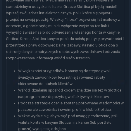
logowanie się klawisz “Nie pamiętasz hasła?”, który wspiera w
samodzielnym odzyskaniu hasła. Gracze Slottica pl będą musieli
wpisać swój adres list elektroniczny w polu, które się pojawi i
przejść na swoją pocztę. W sekcji “Inbox” pojawi się list mailowy z
adresem, a goście będą musieli wyłącznie wejść na ten link i
wymyślić świeże hasło do odwiedzenia własnego konta w kasynie
Slotica. Strona Slottica kasyno posiada ścisłą politykę prywatności i
przestrzega praw odpowiedzialnej zabawy. Kasyno Slotica dba o
ochronę danych empirycznych osobowych zawodników i odrzucić
rozpowszechnia informacji wśród osób trzecich.
W większości przypadków bonusy są dostępne gwoli
świeżych zawodników, lecz istnieją również rabaty
skierowane do stałych klientów.
Wśród działaniu spośród kodem znajdzie się też w Slottica
nadprogram bez depozytu gwoli aktywnych klientów.
Podczas strategie ocenie zostaną porównane wiadomości w
paszporcie zawodnika i swoim profil w klubie Slottica.
Ważne wydaje się, aby wziąć pod uwagę przeliczenie, jeśli
waluta konta w kasynie Slotica i na karcie (lub portfelu
gracza) wydaje się odrębna.