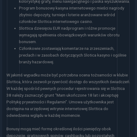
kolorystykę grafy, menu nawigacyjnego i paska wyszukiwania.
Program bonusowy kasyna internetowego mieści nagrody
zbytnio depozyty, turnieje i loterie aranżowane wśród
członków Slottica internetowego casino.
Slottica dziesięciu EUR nadprogram i różne promocje
wymagają spełnienia obowiązkowych warunków obrotu
bonusem.
Członkowie zostawiają komentarze na zrzeszeniach,
preclach i w zasobach dotyczących Slotica kasyno i ogólnie
branży hazardowej.
W jakimś wypadku może być potrzebna ocena tożsamości w klubie
Slottica, która zezwoli przywrócić dostęp do wszystkich świadczeń.
W każdej spośród pewnych procedur rejestrowania się w Slottica
38 należy zaznaczyć grunt “Mam ukończone 18 lat i akceptuję
Politykę prywatności i Regulamin”. Umowa użytkownika jest
dostępna na urzędowej witrynie internetowej Slottica do
odwiedzenia wglądu w każdej momencie.
Bonusy mogą mieć formę określonej ilości pieniędzy obok
depozycie, gratisowych spinów, cashbacku lub pozostałych