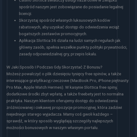
Casino Slottica świadczy usługi hazardowe w związku
spośród naszym jest zobowiązane do posiadanie legalnej
licencji.
Skorzystaj spośród własnych luksusowych kodów
rabatowych, aby uzyskać dostęp do odwiedzenia wciąż
bogatszych zestawów promocyjnych.
Aplikacja Slottica 36 działa na ludzi samych regułach jak
główny zasób, spełnia wszelkie punkty polityki prywatności,
zasady odpowiedzialnej gry, przepis lokalu.
W Jaki Sposób I Podczas Gdy Skorzystać Z Bonusu?
Możesz powalczyć o plik dziesięciu tysięcy free spinów, a także
interesujące gratyfikacyj rzeczowe (MacBook Pro, iPhone piętnasty
Pro Max, Apple Watch Hermes). W kasynie Slottica free spiny,
dodatkowe środki zbyt wpłatę, a także freebety jest to normalna
praktyka. Naszym klientom oferujemy dostęp do odwiedzenia
zróżnicowanej i ciekawej propozycje promocyjnej, która zadziwi
niejednego starego wyjadacza. Mamy coś gwoli każdego –
sprawdź, w który sposób wyglądają szczegóły najlepszych
możności bonusowych w naszym własnym portalu.