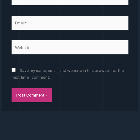
Email*
Website
Save my name, email, and website in this browser for the
next time I comment.