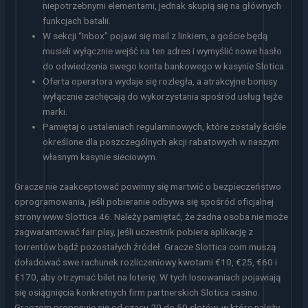
niepotrzebnymi elementami, jednak skupią się na głównych
funkcjach batalii.
W sekcji “Inbox” pojawi się mail z linkiem, a goście będą
musieli wyłącznie wejść na ten adres i wymyślić nowe hasło
do odwiedzenia swego konta bankowego w kasynie Slotica.
Oferta operatora wydaje się rozległa, a atrakcyjne bonusy
wyłącznie zachęcają do wykorzystania spośród usług tejże
marki.
Pamiętaj o ustaleniach regulaminowych, które zostały ściśle
określone dla poszczególnych akcji rabatowych w naszym
własnym kasynie sieciowym.
Gracze nie zaakceptować powinny się martwić o bezpieczeństwo
oprogramowania, jeśli pobieranie odbywa się spośród oficjalnej
strony www Slottica 46. Należy pamiętać, że żadna osoba nie może
zagwarantować fair play, jeśli uczestnik pobiera aplikację z
torrentów bądź pozostałych źródeł. Gracze Slottica com muszą
doładować swe rachunek rozliczeniowy kwotami €10, €25, €60 i
€170, aby otrzymać bilet na loterię. W tych losowaniach pojawiają
się osiągnięcia konkretnych firm partnerskich Slotica casino.
Graczom proponuje się od czasu 20 do 50 slotów, w które należy