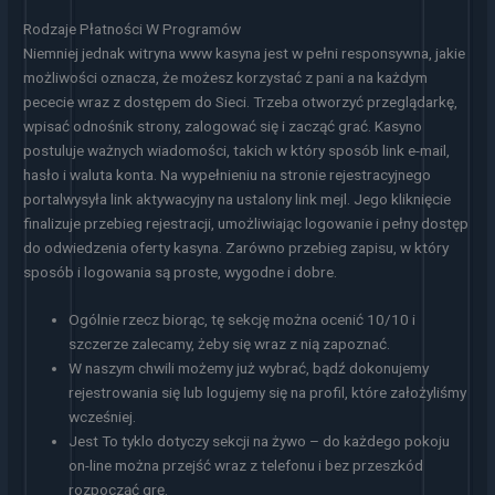
Rodzaje Płatności W Programów
Niemniej jednak witryna www kasyna jest w pełni responsywna, jakie
możliwości oznacza, że możesz korzystać z pani a na każdym
pececie wraz z dostępem do Sieci. Trzeba otworzyć przeglądarkę,
wpisać odnośnik strony, zalogować się i zacząć grać. Kasyno
postuluje ważnych wiadomości, takich w który sposób link e-mail,
hasło i waluta konta. Na wypełnieniu na stronie rejestracyjnego
portalwysyła link aktywacyjny na ustalony link mejl. Jego kliknięcie
finalizuje przebieg rejestracji, umożliwiając logowanie i pełny dostęp
do odwiedzenia oferty kasyna. Zarówno przebieg zapisu, w który
sposób i logowania są proste, wygodne i dobre.
Ogólnie rzecz biorąc, tę sekcję można ocenić 10/10 i
szczerze zalecamy, żeby się wraz z nią zapoznać.
W naszym chwili możemy już wybrać, bądź dokonujemy
rejestrowania się lub logujemy się na profil, które założyliśmy
wcześniej.
Jest To tyklo dotyczy sekcji na żywo – do każdego pokoju
on-line można przejść wraz z telefonu i bez przeszkód
rozpocząć grę.