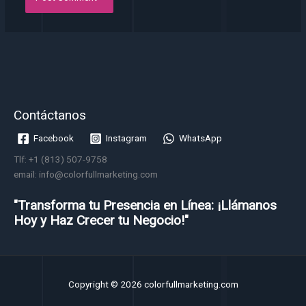
Contáctanos
Facebook
Instagram
WhatsApp
Tlf: +1 (813) 507-9758
email: info@colorfullmarketing.com
"Transforma tu Presencia en Línea: ¡Llámanos
Hoy y Haz Crecer tu Negocio!"
Copyright © 2026 colorfullmarketing.com