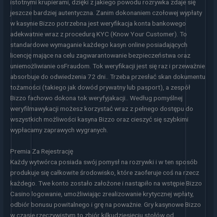
istotnymi krupierami, dzięki z jakiego powodu rozrywka zdaje się
jeszcze bardziej autentyczna. Zanim dokonaniem czołowej wypłaty
w kasynie Bizzo potrzebna jest weryfikacja konta bankowego
adekwatnie wraz z procedurą KYC (Know Your Customer). To
standardowe wymaganie każdego kasyn online posiadających
licencję mające na celu zagwarantowanie bezpieczeństwa oraz
uniemożliwianie osFraudom. Tok weryfikacji jest się raz i przeważnie
absorbuje do odwiedzenia 72 dni.. Trzeba przesłać skan dokumentu
tożamości (takiego jak dowód prywatny lub pasport), a zespół
Bizzo fachowo dokona tok weryfyjakacji.. Według pomyślnej
weryfilmawykacji możesz korzystać wraz z pełnego dostępu do
wszystkich możliwości kasyna Bizzo oraz cieszyć się szybkimi
wypłacamy zaprawych wygranych.
Premia Za Rejestrację
Każdy wytwórca posiada swój pomysł na rozrywki i w ten sposób
produkuje się całkowite środowisko, które zaoferuje coś na rzecz
każdego. Twe konto zostało założone i nastąpiło na wstępie Bizzo
Casino logowanie, umożliwiając zrealizowanie krytycznej wpłaty,
odbiór bonusu powitalnego i grę na poważnie. Gry kasynowe Bizzo
w czasie rzeczywistym to zbiór kilkudziesięciu stołów od