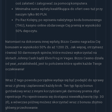
coś załatwić i zalogować za pomocą komputera.
Minimalna suma wpłaty kwalifikująca do ofert owo tuż przy
naszym tylko 80 PLN.
Po Raz Kolejny, po wpisaniu należytego kodu bonusowego
(THU), kasyno online obdarowuje Cię premią w wysokości
50% depozytu.
Natomiast na dokonaniu innej wpłaty, Bizzo Casino nagradza Cię
bonusem w wysokości 50% do aż 1200 ZŁ. Jak więcej, otrzymasz
również 50 darmowych spinów, które możesz wykorzystać na
slotach Johnny Cash bądź Elvis Frog in Vegas. Bizzo Casino działa
od year_establishedd, jest to położenie które spełni każde Twoje
oczekiwania!
Wraz Z tego powodu porządnie wydaje się być podejść do sprawy
wraz z głową i zaplanować każdy krok. Ten typ łączy bonus
gotówkowy wraz z innymi korzyściami jak darmowy premia zbyt
rejestracje. Po rejestrowania się dostajesz niewielką kwotę (np. 30
zł), a wówczas później możesz skorzystać wraz z bonusu zbytnio
główny przechowanie.