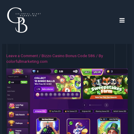
Skip
to
content
Main
Men
Leave a Comment
/
Bizzo Casino Bonus Code 586
/ By
colorfullmarketing.com