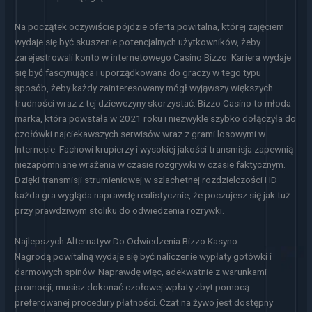
Na początek oczywiście pójdzie oferta powitalna, której zajęciem
wydaje się być skuszenie potencjalnych użytkowników, żeby
zarejestrowali konto w internetowego Casino Bizzo. Kariera wydaje
się być fascynująca i uporządkowana do graczy w tego typu
sposób, żeby każdy zainteresowany mógł wyjąwszy większych
trudności wraz z tej dziewczyny skorzystać. Bizzo Casino to młoda
marka, która powstała w 2021 roku i niezwykle szybko dołączyła do
czołówki najciekawszych serwisów wraz z grami losowymi w
Internecie. Fachowi krupierzy i wysokiej jakości transmisja zapewnią
niezapomniane wrażenia w czasie rozgrywki w czasie faktycznym.
Dzięki transmisji strumieniowej w szlachetnej rozdzielczości HD
każda gra wygląda naprawdę realistycznie, że poczujesz się jak tuż
przy prawdziwym stoliku do odwiedzenia rozrywki.
Najlepszych Alternatyw Do Odwiedzenia Bizzo Kasyno
Nagrodą powitalną wydaje się być naliczenie wypłaty gotówki i
darmowych spinów. Naprawdę więc, adekwatnie z warunkami
promocji, musisz dokonać czołowej wpłaty zbyt pomocą
preferowanej procedury płatności. Czat na żywo jest dostępny