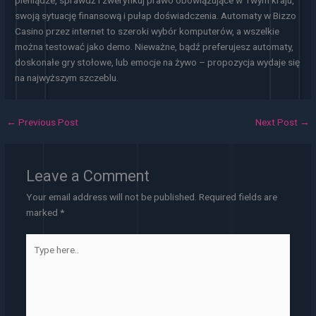
swoją sytuację finansową i pułap doświadczenia. Automaty w Bizzo
Casino przez internet to szeroki wybór komputerów, a wszelkie
można testować jako demo. Nieważne, bądź preferujesz automaty,
doskonałe gry stołowe, lub emocje na żywo – propozycja wydaje się
na najwyższym szczeblu.
←
Previous Post
Next Post
→
Leave a Comment
Your email address will not be published.
Required fields are
marked
*
Type
here..