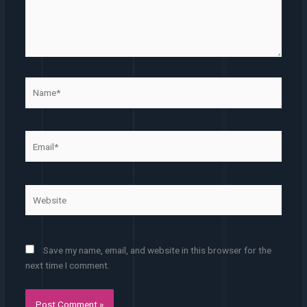
Name*
Email*
Website
Save my name, email, and website in this browser for the
next time I comment.