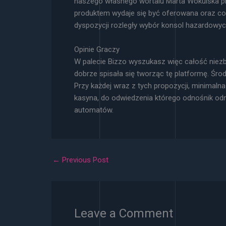
naszego własnego wortalu Marta Wokulska prz
produktem wydaje się być oferowana oraz co 
dyspozycji rozległy wybór konsol hazardowyc
Opinie Graczy
W palecie Bizzo wyszukasz więc całość niezb
dobrze spisała się tworząc tę platformę. Środ
Przy każdej wraz z tych propozycji, minimaln
kasyna, do odwiedzenia którego odnośnik odna
automatów.
←
Previous Post
Leave a Comment