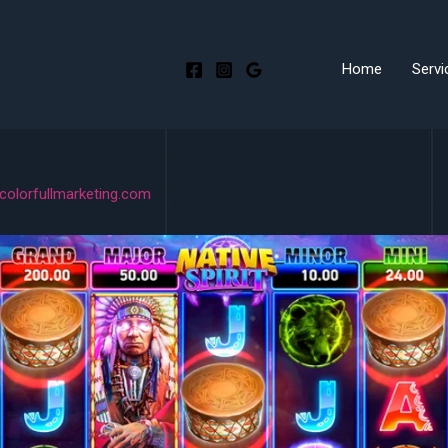
Home
Servi
colorfullmarketing.com