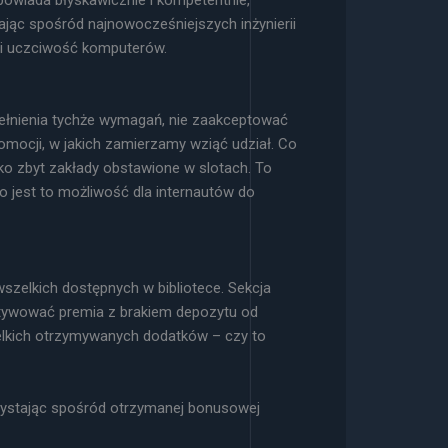
ąc spośród najnowocześniejszych inżynierii
ć i uczciwość komputerów.
pełnienia tychże wymagań, nie zaakceptować
mocji, w jakich zamierzamy wziąć udział. Co
ko zbyt zakłady obstawione w slotach. To
o jest to możliwość dla internautów do
szelkich dostępnych w bibliotece. Sekcja
 aktywować premia z brakiem depozytu od
zelkich otrzymywanych dodatków – czy to
zystając spośród otrzymanej bonusowej