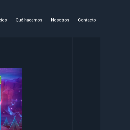
cios
Qué hacemos
Nosotros
Contacto