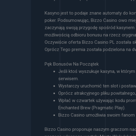
Kasyno jest to podaje znane automaty do konso
poker. Podsumowując, Bizzo Casino owo miejs
zaczynają swoją przygodę spośród kasynem si
możliwością odbioru bonusu na rzecz orygina
Oczywiście oferta Bizzo Casino PL została s
Oprócz Tego premia została podzielona na dw
Pęk Bonusów Na Początek
Jeśli ktoś wyszukuje kasyna, w który
serwisem.
Wystarczy uruchomić ten slot i postawi
Oprócz atrakcyjnego pliku powitalneg
Wpłać w czwartek używając kodu prom
Enchanted Brew (Pragmatic Play).
Bizzo Casino umożliwia swoim fanom p
Bizzo Casino proponuje naszym graczom nadpr