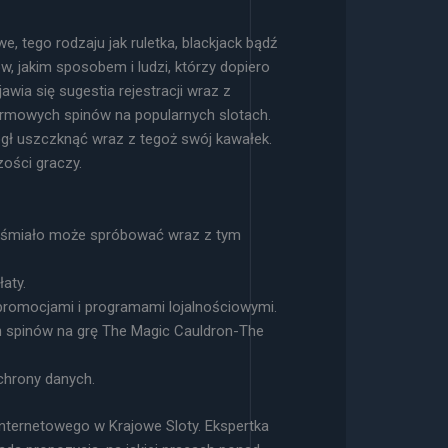
, tego rodzaju jak ruletka, blackjack bądź
 jakim sposobem i ludzi, którzy dopiero
a się sugestia rejestracji wraz z
darmowych spinów na popularnych slotach.
gł uszczknąć wraz z tegoż swój kawałek.
ości graczy.
to śmiało może spróbować wraz z tym
aty.
promocjami i programami lojalnościowymi.
 spinów na grę The Magic Cauldron-The
chrony danych.
nternetowego w Krajowe Sloty. Ekspertka