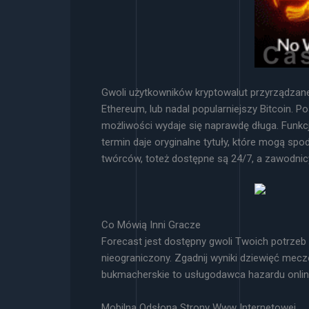
Gwoli użytkowników kryptowalut przyrządzane
Ethereum, lub nadal popularniejszy Bitcoin. 
możliwości wydaje się naprawdę długa. Funkcj
termin daje oryginalne tytuły, które mogą sp
twórców, toteż dostępne są 24/7, a zawodnic
Co Mówią Inni Gracze
Forecast jest dostępny gwoli Twoich potrzeb 
nieograniczony. Zgadnij wyniki dziewięć mecz
bukmacherskie to usługodawca hazardu online
Mobilna Odsłona Strony Www Internetowej