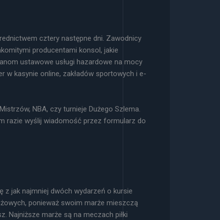
rednictwem cztery następne dni. Zawodnicy
komitymi producentami konsol, jakie
m fanom ustawowe usługi hazardowe na mocy
r w kasynie online, zakładów sportowych i e-
Mistrzów, NBA, czy turnieje Dużego Szlema.
m razie wyślij wiadomość przez formularz do
ię z jak najmniej dwóch wydarzeń o kursie
anżowych, ponieważ swoim marże mieszczą
z. Najniższe marże są na meczach piłki