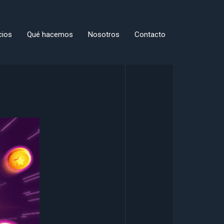
cios
Qué hacemos
Nosotros
Contacto