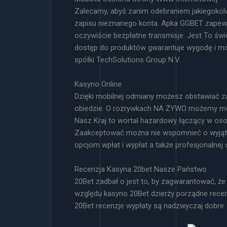
Zalecamy, abyś zanim odebraniem jakiegokolw
zapisu nieznanego konta. Apka GGBET zapewni
oczywiście bezpłatne transmisje. Jest To św
dostęp do produktów gwarantuje wygodę i moż
spółki TechSolutions Group N.V.
Kasyno Online
Dzięki mobilnej odmiany możesz obstawiać z
obiedzie. O rozrywkach NA ŻYWO możemy mów
Nasz Kraj to wortal hazardowy łączący w oso
Zaakceptować można nie wspomnieć o wyjąt
opcjom wpłat i wypłat a także profesjonalnej
Recenzja Kasyna 20bet Nasze Państwo
20Bet zadbał o jest to, by zagwarantować, ż
względu kasyno 20Bet dzierży porządne rece
20Bet recenzje wypłaty są nadzwyczaj dobre.