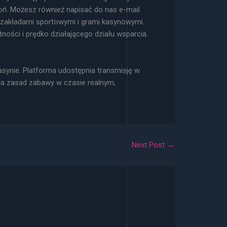
łoń. Możesz również napisać do nas e-mail
y zakładami sportowymi i grami kasynowymi.
ności i prędko działającego działu wsparcia.
asynie. Platforma udostępnia transmisję w
ia zasad zabawy w czasie realnym,
Next Post
→