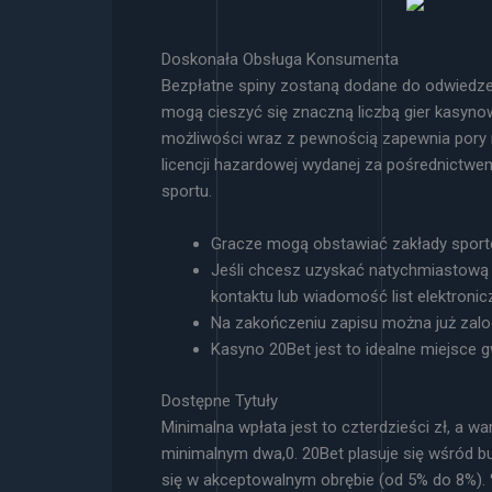
Doskonała Obsługa Konsumenta
Bezpłatne spiny zostaną dodane do odwiedze
mogą cieszyć się znaczną liczbą gier kasyno
możliwości wraz z pewnością zapewnia pory
licencji hazardowej wydanej za pośrednictwem
sportu.
Gracze mogą obstawiać zakłady sportow
Jeśli chcesz uzyskać natychmiastową 
kontaktu lub wiadomość list elektronic
Na zakończeniu zapisu można już zalo
Kasyno 20Bet jest to idealne miejsce 
Dostępne Tytuły
Minimalna wpłata jest to czterdzieści zł, a 
minimalnym dwa,0. 20Bet plasuje się wśród
się w akceptowalnym obrębie (od 5% do 8%). 