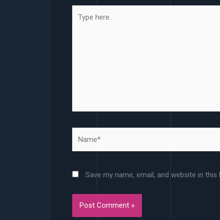
Type
here..
Name*
Save my name, email, and website in this