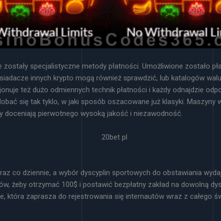
 zostały specjalistyczne metody płatności. Umożliwione zostało pła
Posiadacze innych krypto mogą również sprawdzić, lub katalogów walu
onuje też dużo odmiennych technik płatności i każdy odnajdzie odpow
odobać się tak tyklo, w jaki sposób oszacowane już klasyki. Maszyny
y doceniają pierwotnego wysoką jakość i niezawodność.
raz co dziennie, a wybór dyscyplin sportowych do obstawiania wyda
ów, żeby otrzymać 100$ i postawić bezpłatny zakład na dowolną dysc
, która zaprasza do rejestrowania się internautów wraz z całego św