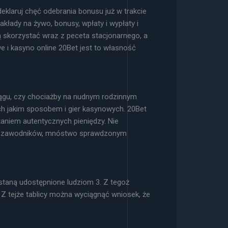
klaruj chęć odebrania bonusu już w trakcie
łady na żywo, bonusy, wpłaty i wypłaty i
ą skorzystać wraz z peceta stacjonarnego, a
 i kasyno online 20Bet jest to własność
iągu, czy chociażby na nudnym rodzinnym
 jakim sposobem i gier kasynowych. 20Bet
aniem autentycznych pieniędzy. Nie
ch zawodników, mnóstwo sprawdzonym
staną udostępnione ludziom 3. Z tegoż
 tejże tablicy można wyciągnąć wniosek, że