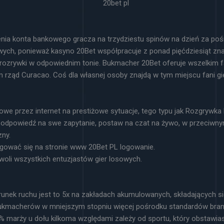
nia konta bankowego gracza na trzydziestu spinów na dzień za poś
wych, ponieważ kasyno 20Bet współpracuje z ponad pięćdziesiąt zna
 rozrywki w odpowiednim tonie. Bukmacher 20Bet oferuje wszelki
 rząd Curacao. Coś dla własnej osoby znajdą w tym miejscu fani gie
e przez internet na prestiżowe sytuacje, tego typu jak Rozgrywka 
odpowiedź na swe zapytanie, postaw na czat na żywo, w przeciwny
zny.
gować się na stronie www 20Bet PL logowanie.
gwoli wszystkich entuzjastów gier losowych.
warunek ruchu jest to 5x na zakładach akumulowanych, składających s
 bukmacherów w mniejszym stopniu więcej pośrodku standardów br
% marży u dołu kilkoma względami zależy od sportu, który obstawias