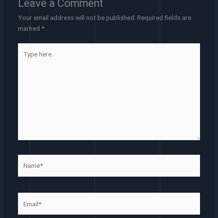
Leave a Comment
Your email address will not be published.
Required fields are
marked
*
Type
here..
Name*
Email*