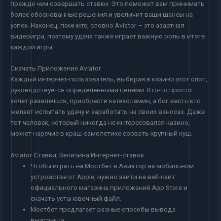
прежде чем совершать ставки. Это поможет вам принимать
более обоснованные решения и увеличит ваши шансы на
успех. Наконец, помните, словно Aviator – это азартная
видеоигра, поэтому удача также играет важную роль в итоге
каждой игры.
Скачать Приложение Aviator
Каждый интернет-пользователь, выбирая в казино этот слот,
руководствуется определенными целями. Кто-то просто
хочет развлечься, приобрести катехоламин, а бог весть кто
желает испытать удачу и заработать на своих взносах. Даже
тот человек, который никогда не интересовался казино,
может наречие в краш-самолетике сорвать крупный куш.
Aviator Ставки, Величина Интернет-ставок
Чтобы играть на Мостбет в Авиатор на мобильном
устройстве от Apple, нужно зайти на веб-сайт
официального магазина приложений App Store и
скачать установочный файл.
Мостбет предлагает разные способы вывода
выигрыша.