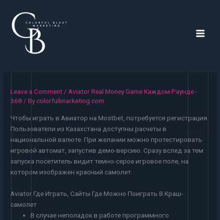
Skip
to
content
Main
Men
Leave a Comment
/
Aviator Real Money Game Каждом Раунде -
368
/ By
colorfullmarketing.com
Чтобы играть в Авиатор на Mostbet, потребуется регистрация.
Пользователи из Казахстана доступны расчеты в
национальной валюте. При желании можно протестировать
игровой автомат, запустив демо-версию. Сразу вслед за тем
запуска посетитель видит темно-серое игровое поле, на
котором изображен красный самолет.
Aviator Где Играть, Сайты Где Можно Поиграть В Краш-
самолет
В случае неполадок в работе программного