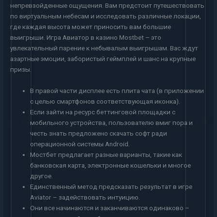
непревзойденные ощущения. Вам предстоит путешествовать
по виртуальным небесам и исследовать различные локации,
где каждая высота может приносить вам большие
выигрыши. Игра Авиатор в казино Mostbet – это
увлекательный парение к небывалым выигрышам. Вас ждут
азартные эмоции, забористый геймплей и шанс на крупные
призы.
В правой части дисплее есть плита чата (в приложении
с целью смартфонов соответствующая иконка).
Если зайти на ресурс беттинговой площадки с
мобильного устройства, пользователю вмиг пора и
честь знать предложено скачать софт ради
операционной системы Android.
Мостбет предлагает разные варианты, такие как
банковская карта, электронные кошельки и многое
другое.
Единственный метод предсказать результат в игре
Aviator – задействовать интуицию.
Они все начинаются и заканчиваются одинаково –