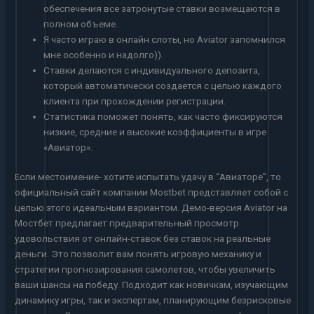
обеспечения все затронутые ставки возмещаются в
полном объеме.
Я часто играю в онлайн слоты, но Aviator запомнился
мне особенно и надолго)).
Ставки делаются с индивидуального депозита,
который автоматически создается с целью каждого
клиента при прохождении регистрации.
Статистика поможет понять, как часто фиксируются
низкие, средние и высокие коэффициенты в игре
«Авиатор».
Если местоимение- хотите испытать удачу в “Авиаторе”, то
официальный сайт компании Mostbet представляет собой с
целью этого идеальным вариантом. Демо-версия Aviator на
Мостбет предлагает предварительный просмотр
удовольствия от онлайн-ставок без ставок на реальные
деньги. Это позволит вам понять игровую механику и
стратегии прогнозирования самолетов, чтобы увеличить
ваши шансы на победу. Подходит как новичкам, изучающим
динамику игры, так и экспертам, планирующим безрисковые