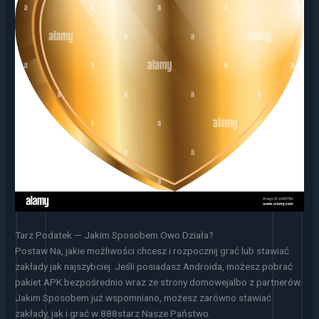
Tarz Podatek — Jakim Sposobem Owo Działa?
Postaw Na, jakie możliwości chcesz i rozpocznij grać lub stawiać
zakłady jak najszybciej. Jeśli posiadasz Androida, możesz pobrać
pakiet APK bezpośrednio wraz ze strony domowejalbo z partnerów.
Jakim Sposobem już wspomniano, możesz zarówno stawiać
zakłady, jak i grać w 888starz Nasze Państwo.