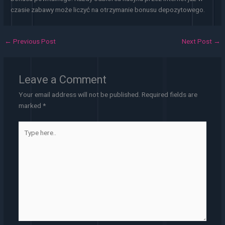
czasie zabawy może liczyć na otrzymanie bonusu depozytowego.
←
Previous Post
Next Post
→
Leave a Comment
Your email address will not be published.
Required fields are
marked
*
Type
here..