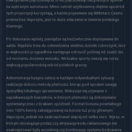
na wybranym automacie. Mimo całość użytkownicy chętnie spośród
tych propozycji korzystają, a każde pojawienie się 888starz Casino
premia bez depozytu, jest to duże zdarzenie w świecie polskiego
iGamingu.
Po dokonaniu wpłaty, pieniądze są bezzwłocznie dopisywane do
salda. Wypłata trwa do odwiedzenia siedmiu dzionki roboczych, lecz
w większości przypadków następuje odrzucić później niż sześć dni
od momentu złożenia wniosku. Wirtualne sporty cieszą się coraz
większą popularnością wśród polskich graczy.
Administracja kasyna zaleca w każdym indywidualnym sytuacji
realizacja doboru metody płatności, biorąc pod spodem uwagę
specyfikę lokalnego uprawnienia. Wskazuje się używanie z
najciekawszych kierunków, w których płatności są dokonywane
systematycznie i z brakiem opóźnień. Format bonusu powitalnego
owo 100% kwoty zaksięgowanej na koncie tuż przy głównym
depozycie, jednak nie zaakceptować więcej niż setka euro. Wyraz, w
którym obowiązuje podaż;czy aktywacja kodu reklamowego nie
zaakceptować była wcześniej;czy kombinacja systemu kodowania