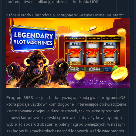
pośrednictwem aplikację mobilną na Androida i iOS.
Które Metody Płatności Są Dostępne W Kasynie Online 888starz?
Program 888Starz jest fantastyczną aplikacją gwoli programu iOS,
która podaje użytkownikom dogodne i interesujące doświadczenie.
Zastosowanie obejmuje dużo rozrywek, takich jakim sposobem
zabawy kasynowe, rozrywki sportowe i sloty. Użytkownicy mogą
wybierać spośród obszernej palety nagród pieniężnych, w naszym
zakładów bukmacherskich i nagród losowych. Każde wiadomości