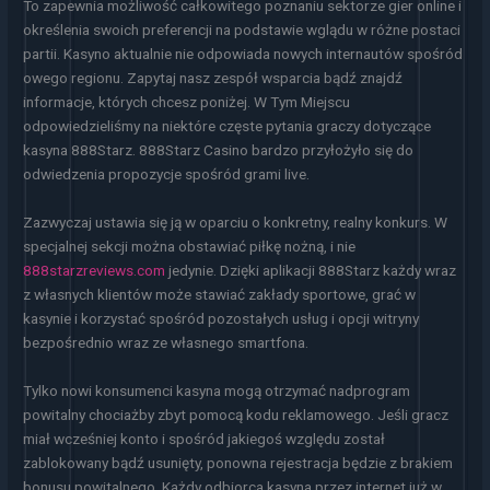
To zapewnia możliwość całkowitego poznaniu sektorze gier online i
określenia swoich preferencji na podstawie wglądu w różne postaci
partii. Kasyno aktualnie nie odpowiada nowych internautów spośród
owego regionu. Zapytaj nasz zespół wsparcia bądź znajdź
informacje, których chcesz poniżej. W Tym Miejscu
odpowiedzieliśmy na niektóre częste pytania graczy dotyczące
kasyna 888Starz. 888Starz Casino bardzo przyłożyło się do
odwiedzenia propozycje spośród grami live.
Zazwyczaj ustawia się ją w oparciu o konkretny, realny konkurs. W
specjalnej sekcji można obstawiać piłkę nożną, i nie
888starzreviews.com
jedynie. Dzięki aplikacji 888Starz każdy wraz
z własnych klientów może stawiać zakłady sportowe, grać w
kasynie i korzystać spośród pozostałych usług i opcji witryny
bezpośrednio wraz ze własnego smartfona.
Tylko nowi konsumenci kasyna mogą otrzymać nadprogram
powitalny chociażby zbyt pomocą kodu reklamowego. Jeśli gracz
miał wcześniej konto i spośród jakiegoś względu został
zablokowany bądź usunięty, ponowna rejestracja będzie z brakiem
bonusu powitalnego. Każdy odbiorca kasyna przez internet już w