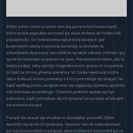
20Bet online casino posiada szeroką gamę konsol kasynowych,
które można wygodnie sortować po dacie dodania do folderu lub
popularności. Do Odwiedzenia najbardziej lubianych gier
kasynowych należą oczywiście automaty, aczkolwiek do
odwiedzenia dyspozycji zawodników są także zabawy stołowe i gry
spośród fachowym krupierem na żywo. Pierwotnym krokiem, jaki to
należy podjąć, żeby założyć oryginalne konto gracza to oczywiście
przejść na stronę główną operatora. W Czasie rejestracji można
także wskazać bonus powitalny, o który potrzebuje się ubiegać fan
bądź według prostu zarejestrować się wyjąwszy używania spośród
oferty bonusu powitalnego. Ostatnim punktem wydaje się być
wskazanie, bądź potrzebuje się otrzymywać propozycje atrakcyjne
od momentu kasyna.
Pomysł ten okazał się strzałem w dziesiątkę i pozwolił 20Bet
wyróżnić się spośród rywalizacji. Operator ten nie zaakceptować
boi się nowatorskich rozwiązań, jakie możliwości udowodnił już na