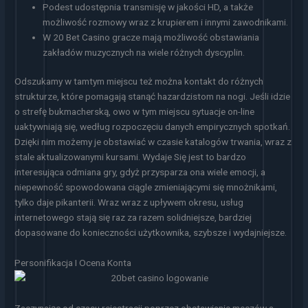
Podest udostępnia transmisję w jakości HD, a także
możliwość rozmowy wraz z krupierem i innymi zawodnikami.
W 20 Bet Casino gracze mają możliwość obstawiania
zakładów muzycznych na wiele różnych dyscyplin.
Odszukamy w tamtym miejscu też można kontakt do różnych
strukturze, które pomagają stanąć hazardzistom na nogi. Jeśli idzie
o strefę bukmacherską, owo w tym miejscu sytuacje on-line
uaktywniają się, według rozpoczęciu danych empirycznych spotkań.
Dzięki nim możemy je obstawiać w czasie katalogów trwania, wraz z
stale aktualizowanymi kursami. Wydaje Się jest to bardzo
interesująca odmiana gry, gdyż przysparza ona wiele emocji, a
niepewność spowodowana ciągle zmieniającymi się mnożnikami,
tylko daje pikanterii. Wraz wraz z upływem okresu, usług
internetowego stają się raz za razem solidniejsze, bardziej
dopasowane do konieczności użytkownika, szybsze i wydajniejsze.
Personifikacja I Ocena Konta
Zaczynając od czasu rejestracji poprzez obstawianie meczów a