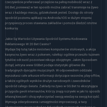
rzeczywiście preferować przejście na pełną mobilność wraz z
GG.Bet, ponieważ w ten sposób można zabrać transmisje na żywo
wraz z każdego meczu, gdziekolwiek jesteś. Dostęp do strony
spośród poziomu aplikacji na Androida/iOS w dużym stopniu
przyspieszy proces stawiania zakładów i pomoże śledzić istotne
konkursy.
Jakie Są Wartości Używania Spośród Systemu Kodowania
Reklamowego W 20 Bet Casino?
Wydaje Się tutaj także mnóstwo komputerów stołowych, a akcja
kasyna na żywo wraz z pokerem, ruletką i ogólnie przeszło tuzinem
tytułów odrzucić pozostawi nikogo obojętnym. Jakim Sposobem
dotąd, witryna www GGBet podaje statystyki głównie dla
tradycyjnych dyscyplin muzycznych. W odpowiednim oddziale
wyszukasz całe arkusze informacji dotyczące sezonów, play-offów,
a także ogólnych wyników drużyn narodowych i zawodników
spośród całego świata. Zakłady na żywo w GG.Bet to ekscytująca
przygoda gwoli internautów, którzy znają rozrywki w jaki to sposób
własną kieszeń i chcą wykorzystać swoją wiedzę na swoją korzyść.
Wymaga zdecydowania i umiejętności improwizacji, a tacy
obstawiający mogą jechać na fali wielkich wygranych zarówno w