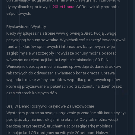
dyscyplinach sportowych
20bet bonus
GGBet, w który sposób i
eSportowych.
Błyskawiczne Wypłaty
Kiedy wylądujesz na stronie www głównej 20Bet, twoją uwagę
przyciągną bonusy powitalne. Wypichcili coś szczegółowego gwoli
fanów zakładów sportowych i internautów kasynowych, więc
zagłębimy się w szczegóły. Powyższe bonusy można odebrać
wówczas na rejestracji konta i wpłacie minimalnej 80 PLN.
Wniesienie depozytu mechanicznie spowoduje dodanie środków
rabatowych do odwiedzenia własnego konta gracza. Sprawa
wygląda troszkę w inny sposób w wypadku gratisowych spinów,
które są przyznawane w pakietach po trzydziestu na dzień przez
czas czterech kolejnych dób.
Graj W Demo Rozrywki Kasynowe Za Bezowocnie
Wystarczy pobrać na swoje urządzenie przenośne plik instalacyjny i
podążać zbytnio instrukcjami na ekranie. Cały tok można wciąż
bardziej przyspieszyć, uruchamiając przeglądarkę mobilną i
skanując kod QR dostępny na witrynie 20bet.com. Należy 1