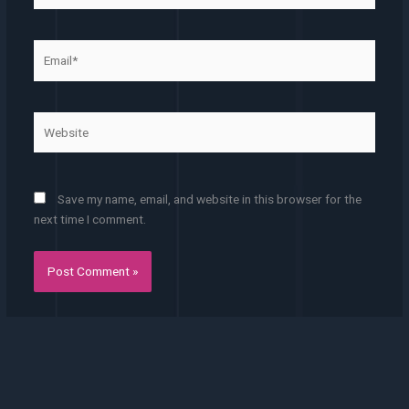
Email*
Website
Save my name, email, and website in this browser for the
next time I comment.