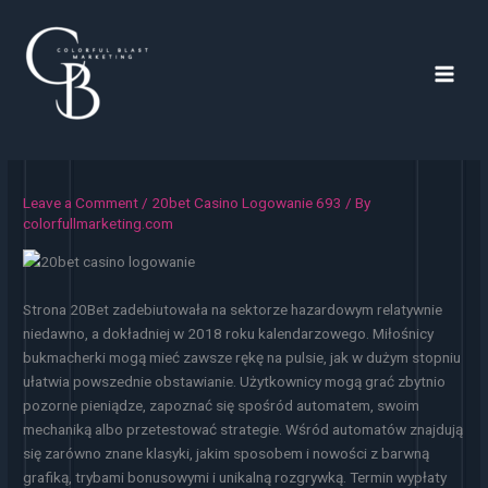
Skip
to
content
Main
Men
Leave a Comment
/
20bet Casino Logowanie 693
/ By
colorfullmarketing.com
Strona 20Bet zadebiutowała na sektorze hazardowym relatywnie
niedawno, a dokładniej w 2018 roku kalendarzowego. Miłośnicy
bukmacherki mogą mieć zawsze rękę na pulsie, jak w dużym stopniu
ułatwia powszednie obstawianie. Użytkownicy mogą grać zbytnio
pozorne pieniądze, zapoznać się spośród automatem, swoim
mechaniką albo przetestować strategie. Wśród automatów znajdują
się zarówno znane klasyki, jakim sposobem i nowości z barwną
grafiką, trybami bonusowymi i unikalną rozgrywką. Termin wypłaty