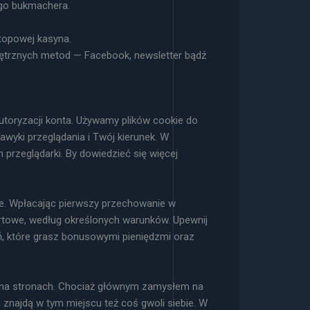
ego bukmachera.
topowej kasyna.
ętrznych metod — Facebook, newsletter bądź
utoryzacji konta. Używamy plików cookie do
wyki przeglądania i Twój kierunek. W
przeglądarki. By dowiedzieć się więcej
zje. Wpłacając pierwszy przechowanie w
rtowe, według określonych warunków. Upewnij
ń, które grasz bonusowymi pieniędzmi oraz
h na stronach. Chociaż głównym zamysłem na
 znajdą w tym miejscu też coś gwoli siebie. W