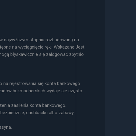
BET w najwyższym stopniu rozbudowaną na
stępne na wyciągnięcie ręki. Wskazane Jest
mogą błyskawicznie się zalogować zbytnio
o na rejestrowania się konta bankowego.
akładów bukmacherskich wydaje się często
zenia zasilenia konta bankowego.
u bezpiecznie, cashbacku albo zabawy
asyna.