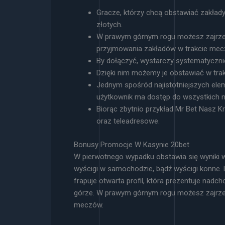
Gracze, którzy chcą obstawiać zakład
złotych.
W prawym górnym rogu możesz zajrzeć 
przyjmowania zakładów w trakcie mec
By dołączyć, wystarczy systematyczni
Dzięki nim możemy je obstawiać w trak
Jednym spośród najistotniejszych ele
użytkownik ma dostęp do wszystkich 
Biorąc zbytnio przykład Mr Bet Nasz Kr
oraz teleadresowe.
Bonusy Promocje W Kasynie 20bet
W pierwotnego wypadku obstawia się wyniki w
wyścigi w samochodzie, bądź wyścigi konne. 
frapuje otwarta profil, która prezentuje nad
górze. W prawym górnym rogu możesz zajrzeć
meczów.