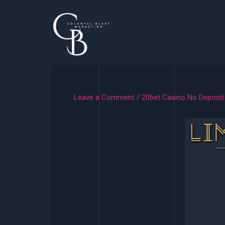
Skip
to
content
Leave a Comment
/
20bet Casino No Deposit