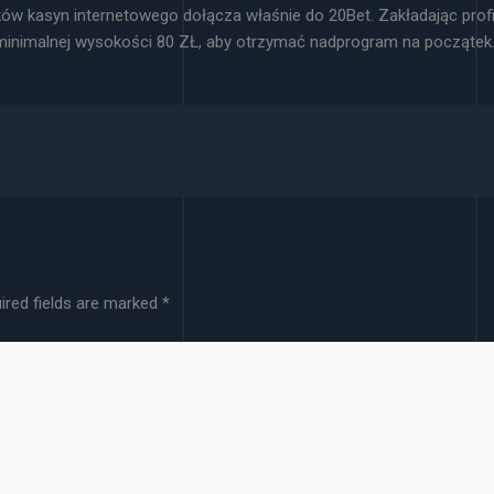
ów kasyn internetowego dołącza właśnie do 20Bet. Zakładając profil
minimalnej wysokości 80 ZŁ, aby otrzymać nadprogram na początek
ired fields are marked
*