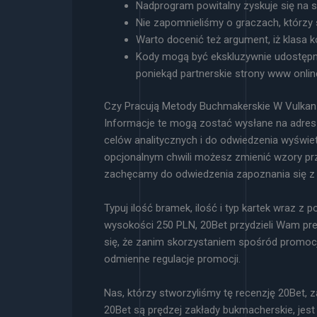
Nadprogram powitalny zyskuje się na 
Nie zapomnieliśmy o graczach, którzy 
Warto docenić też argument, iż klasa
Kody mogą być ekskluzywnie udostępn
poniekąd partnerskie strony www onlin
Сzy Pracują Metody Buchmakerskie W Vulkan
Informacje te mogą zostać wysłane na adres 
celów analitycznych i do odwiedzenia wyświet
opcjonalnym chwili możesz zmienić wzory prz
zachęcamy do odwiedzenia zapoznania się z 
Typuj ilość bramek, ilość i typ kartek wraz 
wysokości 250 PLN, 20Bet przydzieli Wam pre
się, że zanim skorzystaniem spośród promocj
odmienne regulacje promocji.
Nas, którzy stworzyliśmy tę recenzję 20Bet
20Bet są prędzej zakłady bukmacherskie, jest