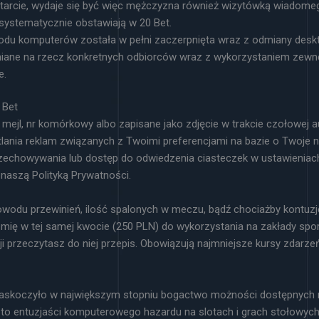
starcie, wydaje się być więc mężczyzna również wizytówką wiadom
systematycznie obstawiają w 20 Bet.
 kodu komputerów została w pełni zaczerpnięta wraz z odmiany desk
iane na rzecz konkretnych odbiorców wraz z wykorzystaniem zewn
e.
 Bet
mejl, nr komórkowy albo zapisane jako zdjęcie w trakcie czołowej a
lania reklam związanych z Twoimi preferencjami na bazie o Twoje na
echowywania lub dostęp do odwiedzenia ciasteczek w ustawieniach 
naszą Polityką Prywatności.
z powodu przewinień, ilość spalonych w meczu, bądź chociażby kontu
mię w tej samej kwocie (250 PLN) do wykorzystania na zakłady spo
i przeczytasz do niej przepis. Obowiązują najmniejsze kursy zdarze
, zaskoczyło w największym stopniu bogactwo możności dostępnyc
 to entuzjaści komputerowego hazardu na slotach i grach stołowych