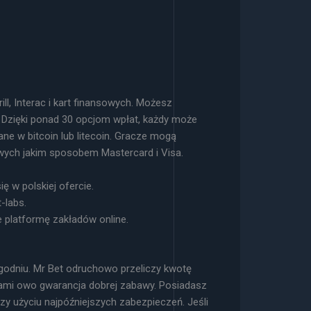
ll, Interac i kart finansowych. Możesz
. Dzięki ponad 30 opcjom wpłat, każdy może
e w bitcoin lub litecoin. Gracze mogą
owych jakim sposobem Mastercard i Visa.
ę w polskiej ofercie.
-labs.
e platformę zakładów online.
odniu. Mr Bet odruchowo przeliczy kwotę
jami owo gwarancja dobrej zabawy. Posiadasz
y użyciu najpóźniejszych zabezpieczeń. Jeśli