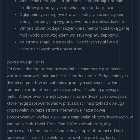
Wniesienie depozytu automatycznie spowoduje dodanie
środków promocyjnych do własnego konta gracza.
Oglądanie tych rozgrywek wraz z kolejnym dreszczykiem
emocji i potencjalną wygraną owo mocne doświadczenie.
Witryna 20Bet podaje naszym konsumentom szeroką gamę
możliwości pod względem wpłaty i wypłaty depozytu.
Na stronie znajduje się około 150 różnych tytułów od
najbardziej wybitnych operatorów.
Wpis Nowego Konta
Od Czasu danego początku wywołała niesamowite poruszenie
wśród kasynowej i bukmacherskiej społeczności. Połączenie tych
dwóch segmentów okazało się ogromnym sukcesem i w tym
momencie podmiot ten może się pochwalić solidną pozycją na
rynku. Zdecydował się mężczyzna na parę odważnych rozwiązań,
które mogą zaprocentować w przyszłości, na przykład obsługa
kryptowalut. W tejże stronie internetowej hazardowej
akceptowanych wydaje się kilkadziesiąt walut obcych światowych, w
tym polskie złotówki. Poza Tym 20Bet zadbało o to, aby
zaoferować fanom sporo różnorodnych opcji płatności od kart
bankowych na portfele elektryczne, szybkie przelewy, karty