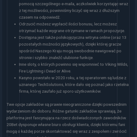
pomocą szczególnego e-maila, aczkolwiek korzystając wraz
z tej możliwości, powinniśmy liczyć się wraz z dłuższym
czasem na odpowiedź.
Odrzucić możesz wypłacić ilości bonusu, lecz możesz
otrzymać każde wygrane otrzymane w ramach propozycje.
Dostępna jest także polskojęzyczna witryna online (oraz 13
pozostałych możności językowych), dzięki której gracze
spośród Naszego Kraju mogą swobodnie nawigować po
stronie i szybko znaleźć ulubione funkcje.
Inne sloty, o których powinno się wspomnieć to Viking Wilds,
Fire Lightning i Dead or Alive.
Kasyno powstało w 2020 roku, a tej operatorem są ludzie z
uznanego TechSolutions, które dało się poznać jako rzetelna
firma, której zaufało już sporo użytkowników.
Twe opcje zakładów są prawie nieograniczone dzięki powszednim
wydarzeniom do doboru. Różne gatunki zakładów sprawiają, że
platforma jest fascynująca na rzecz doświadczonych zawodników.
20Bet dysponuje własne biuro obsługi klienta, dzięki któremu fani
mogą o każdej porze skontaktować się wraz z zespołem i zwrócić