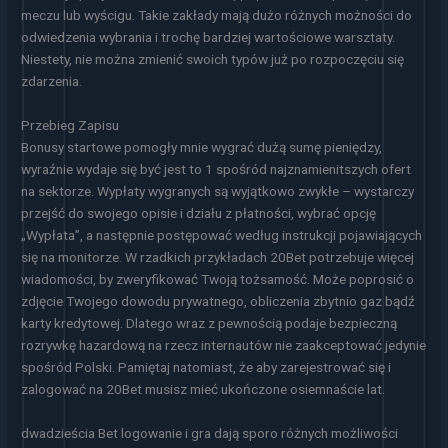
meczu lub wyścigu. Takie zakłady mają dużo różnych możności do
odwiedzenia wybrania i trochę bardziej wartościowe warsztaty.
Niestety, nie można zmienić swoich typów już po rozpoczęciu się
zdarzenia.
Przebieg Zapisu
Bonusy startowe pomogły mnie wygrać dużą sumę pieniędzy,
wyraźnie wydaje się być jest to 1 spośród najznamienitszych ofert
na sektorze. Wypłaty wygranych są wyjątkowo zwykłe – wystarczy
przejść do swojego opisie i działu z płatności, wybrać opcję
„Wypłata”, a następnie postępować według instrukcji pojawiających
się na monitorze. W rzadkich przykładach 20Bet potrzebuje więcej
wiadomości, by zweryfikować Twoją tożsamość. Może poprosić o
zdjęcie Twojego dowodu prywatnego, obliczenia zbytnio gaz bądź
karty kredytowej. Dlatego wraz z pewnością podaje bezpieczną
rozrywkę hazardową na rzecz internautów nie zaakceptować jedynie
spośród Polski. Pamiętaj natomiast, że aby zarejestrować się i
zalogować na 20Bet musisz mieć ukończone osiemnaście lat.
dwadzieścia Bet logowanie i gra dają sporo różnych możliwości