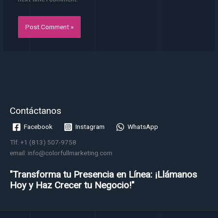
Contáctanos
Facebook
Instagram
WhatsApp
Tlf: +1 (813) 507-9758
email: info@colorfullmarketing.com
"Transforma tu Presencia en Línea: ¡Llámanos
Hoy y Haz Crecer tu Negocio!"