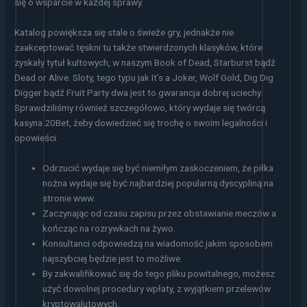
się o wsparcie w każdej sprawy.
Katalog powiększa się stale o świeże gry, jednakże nie
zaakceptować tęskni tu także stwierdzonych klasyków, które
zyskały tytuł kultowych, w naszym Book of Dead, Starburst bądź
Dead or Alive. Sloty, tego typu jak It’s a Joker, Wolf Gold, Dig Dig
Digger bądź Fruit Party dwa jest to gwarancja dobrej uciechy.
Sprawdziliśmy również szczegółowo, który wydaje się twórcą
kasyna 20Bet, żeby dowiedzieć się trochę o swoim legalności i
opowieści.
Odrzucić wydaje się być niemiłym zaskoczeniem, że piłka
nożna wydaje się być najbardziej popularną dyscypliną na
stronie www.
Zaczynając od czasu zapisu przez obstawianie meczów a
kończąc na rozrywkach na żywo.
Konsultanci odpowiedzą na wiadomość jakim sposobem
najszybciej będzie jest to możliwe.
By zakwalifikować się do tego pliku powitalnego, możesz
użyć dowolnej procedury wpłaty, z wyjątkiem przelewów
kryptowalutowych.