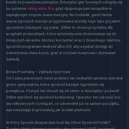
batalii na prawdziwe pieniądze. Entuzjaści gier losowych odnajdą się
na systemie
viking wilds fire
, gdyż dysponuje pani wszystkie w
największym stopniu znane maszyny. Na Dodatek, gwoli fanów
więcej typowych maszyn przygotowane zostały tego typu gry jakim
sposobem blackjack czy poker. 20Bet to strona przychylna dla
urządzeń przenośnych, która automatycznie dostosowuje się do
mniejszych ekranów. Możesz korzystać wraz z dowolnego telefonu
spośród programem Android albo iOS, aby uzyskać dostęp do
odwiedzenia stanu konta, grać w rozrywki kasynowe i obstawiać
zakłady.
Bonus Powitalny – Zakłady Sportowe
Od Czasu pierwszych minut podmiot ten zaskarbił samemu szerokie
grono sympatyków, które spośród każdym tygodniem się
powiększa. Pomysł ten okazał się strzałem w dziesiątkę i pozwolił
20Bet wyróżnić się spośród konkurencji. Operator ten odrzucić boi
się odkrywczych rozwiązań, co udowodnił już na samym początku,
wprowadzając kryptowaluty, jak środek płatności.
W Który Sposób Bezpiecznie Grać Na 20bet Spośród Polski?
Zgadnij efekty dziewięć meczów, aby otrzymać 100$ i postawić