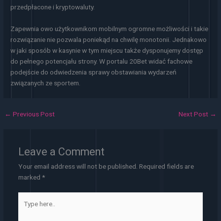
przedpłacone i kryptowaluty.
Zapewnia owo użytkownikom mobilnym ogromne możliwości i takie
rozwiązanie nie pozwala poniekąd na chwilę monotonii. Jednakowo
w jaki sposób w kasynie w tym miejscu także dysponujemy dostęp
do pełnego potencjału strony. W portalu 20Bet widać fachowe
podejście do odwiedzenia sprawy obstawiania wydarzeń
związanych ze sportem.
←
Previous Post
Next Post
→
Leave a Comment
Your email address will not be published.
Required fields are
marked
*
Type
here..