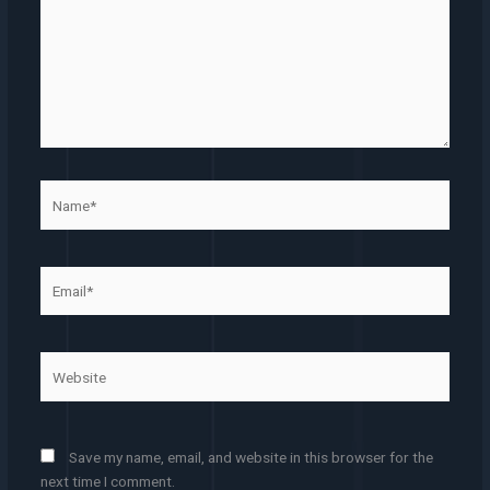
Name*
Email*
Website
Save my name, email, and website in this browser for the
next time I comment.