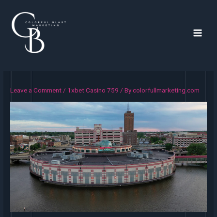
Skip
to
content
Main
Men
Leave a Comment
/
1xbet Casino 759
/ By
colorfullmarketing.com