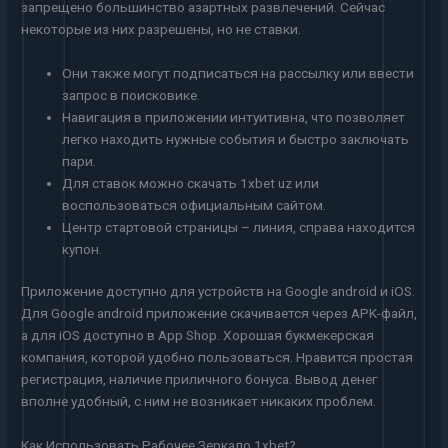
запрещено большинство азартных развлечений. Сейчас
некоторые из них разрешены, но не ставки.
Они также могут подписаться на рассылку или ввести
запрос в поисковике.
Навигация в приложении интуитивна, что позволяет
легко находить нужные события и быстро заключать
пари.
Для ставок можно скачать 1xbet uz или
воспользоваться официальным сайтом.
Центр стартовой страницы – линия, справа находится
купон.
Приложение доступно для устройств на Google android и iOS.
Для Google android приложение скачивается через APK-файл,
а для iOS доступно в App Shop. Хорошая букмекерская
компания, которой удобно пользоваться. Нравится простая
регистрация, наличие приличного бонуса. Вывод денег
вполне удобный, с ним не возникает никаких проблем.
Как Использовать Рабочее Зеркало 1xbet?