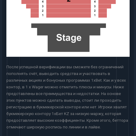
После успешной верификации вы сможете без ограничений
пополнять счёт, выводить средства и участвовать в
различных акциях и бонусных программах 1xBet. Как и у всех
контор, в 1 x Wager можно отметить плюсы и минусы. Ниже
представлены все преимущества и недостатки. На основе
этих пунктов можно сделать выводы, стоит ли проходить
регистрацию в букмекерской конторе или нет. Игроки хвалят
букмекерскую контору 1хБет KZ за низкую маржу, которая
предоставляет высокие коэффициенты. Кроме этого, беттора
отмечают широкую роспись по линии и в лайве.