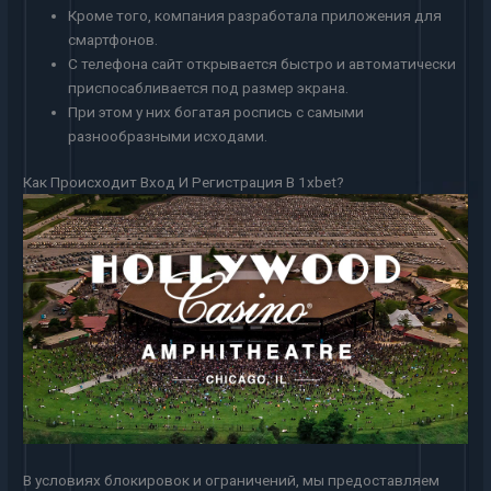
Кроме того, компания разработала приложения для
смартфонов.
С телефона сайт открывается быстро и автоматически
приспосабливается под размер экрана.
При этом у них богатая роспись с самыми
разнообразными исходами.
Как Происходит Вход И Регистрация В 1xbet?
В условиях блокировок и ограничений, мы предоставляем