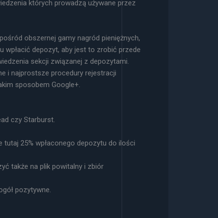
wiedzenia których prowadzą używane przez
 spośród obszernej gamy nagród pieniężnych,
 wpłacić depozyt, aby jest to zrobić przede
iedzenia sekcji związanej z depozytami.
i najprostsze procedury rejestracji
 jakim sposobem Google+.
ad czy Starburst.
zie tutaj 25% wpłaconego depozytu do ilości
 także na plik powitalny i zbiór
 ogół pozytywne.