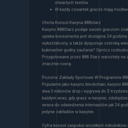
otwartych testów.
W każdy czwartek gracze mają możliw
Oferta Konsol Kasyna 888starz
Kasyno 888Starz podaje swoim graczom znak
opieka konsumenta jest dostępna 24 godziny n
wykształcony, a także dysponuje szeroką wied
bukmacher godny zaufania? Oprócz rozbudowan
Przygotowane przez 888 Starz warsztaty na z
znacznie rosną.
Pozorne Zakłady Sportowe W Programów 88
Popularne jako kasyno blockchain, kasyno 88
dwa.5 milionów drop i wygrywa do $ trzydziest
każdym wraz, gdy grasz w kasynie, zdobędzi
wraca do odwiedzenia internautów jak 24 god
jedynie zakładów w kasynie.
Cyfra konsol zaspokoi wszelkich miłośników