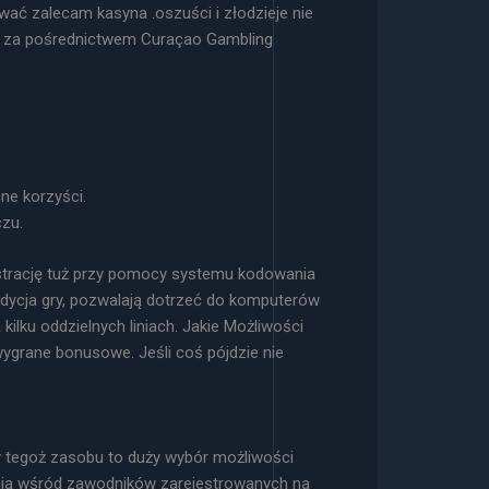
ć zalecam kasyna .oszuści i złodzieje nie
ną za pośrednictwem Curaçao Gambling
ne korzyści.
czu.
estrację tuż przy pomocy systemu kodowania
dycja gry, pozwalają dotrzeć do komputerów
lku oddzielnych liniach. Jakie Możliwości
ygrane bonusowe. Jeśli coś pójdzie nie
y tegoż zasobu to duży wybór możliwości
cią wśród zawodników zarejestrowanych na