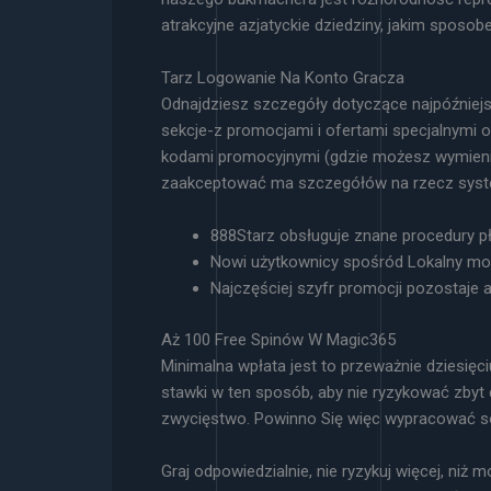
atrakcyjne azjatyckie dziedziny, jakim sposobe
Tarz Logowanie Na Konto Gracza
Odnajdziesz szczegóły dotyczące najpóźniejs
sekcje-z promocjami i ofertami specjalnymi
kodami promocyjnymi (gdzie możesz wymienia
zaakceptować ma szczegółów na rzecz syste
888Starz obsługuje znane procedury pł
Nowi użytkownicy spośród Lokalny mo
Najczęściej szyfr promocji pozostaj
Aż 100 Free Spinów W Magic365
Minimalna wpłata jest to przeważnie dziesięc
stawki w ten sposób, aby nie ryzykować zbyt
zwycięstwo. Powinno Się więc wypracować sob
Graj odpowiedzialnie, nie ryzykuj więcej, niż