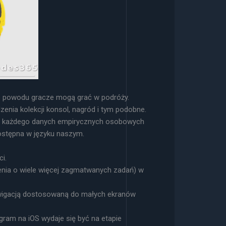
go powodu gracze mogą grać w podróży.
enia kolekcji konsol, nagród i tym podobne.
niu każdego danych empirycznych osobowych
dostępna w języku naszym.
i.
enia o wiele więcej zagmatwanych zadań) w
nawigacją dostosowaną do małych ekranów
ram na iOS wydaje się być na etapie