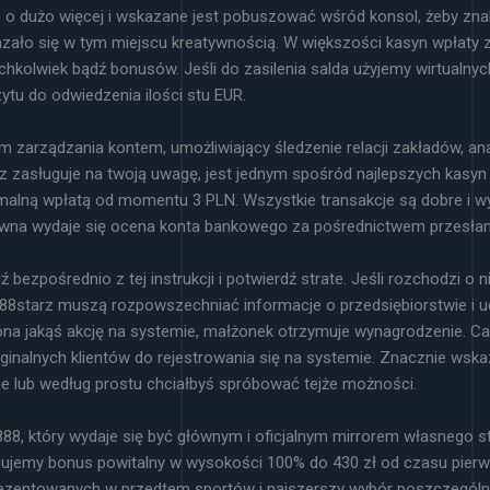
e o dużo więcej i wskazane jest pobuszować wśród konsol, żeby zna
azało się w tym miejscu kreatywnością. W większości kasyn wpłaty z
hkolwiek bądź bonusów. Jeśli do zasilenia salda użyjemy wirtualnych p
tu do odwiedzenia ilości stu EUR.
arządzania kontem, umożliwiający śledzenie relacji zakładów, anal
 zasługuje na twoją uwagę, jest jednym spośród najlepszych kasyn 
malną wpłatą od momentu 3 PLN. Wszystkie transakcje są dobre i
zowna wydaje się ocena konta bankowego za pośrednictwem przesł
ź bezpośrednio z tej instrukcji i potwierdź strate. Jeśli rozchodzi 
 888starz muszą rozpowszechniać informacje o przedsiębiorstwie i u
kona jakąś akcję na systemie, małżonek otrzymuje wynagrodzenie. Ca
ginalnych klientów do rejestrowania się na systemie. Znacznie wskaz
ie lub według prostu chciałbyś spróbować tejże możności.
, który wydaje się być głównym i oficjalnym mirrorem własnego st
ujemy bonus powitalny w wysokości 100% do 430 zł od czasu pierwsz
ezentowanych w przedtem sportów i najszerszy wybór poszczególn