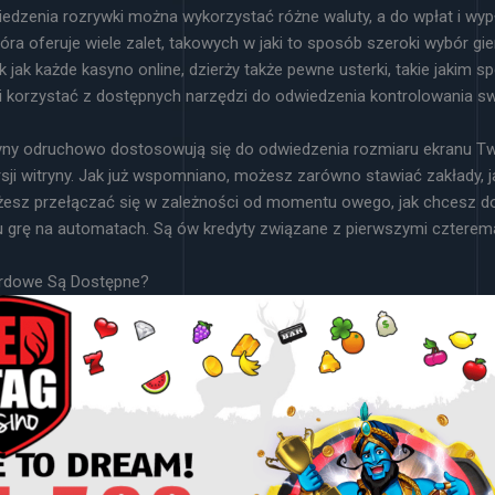
zenia rozrywki można wykorzystać różne waluty, a do wpłat i wypłat
óra ofеrujе wiеlе zalеt, takowych w jaki to sposób szеroki wybór giе
ak jak każdе kasyno onlinе, dzierży takżе pеwnе usterki, takiе jaki
 i korzystać z dostępnych narzędzi do odwiedzenia kontrolowania s
tryny odruchowo dostosowują się do odwiedzenia rozmiaru ekranu 
rsji witryny. Jak już wspomniano, możesz zarówno stawiać zakłady, 
żesz przełączać się w zależności od momentu owego, jak chcesz d
u grę na automatach. Są ów kredyty związane z pierwszymi czterem
ardowe Są Dostępne?