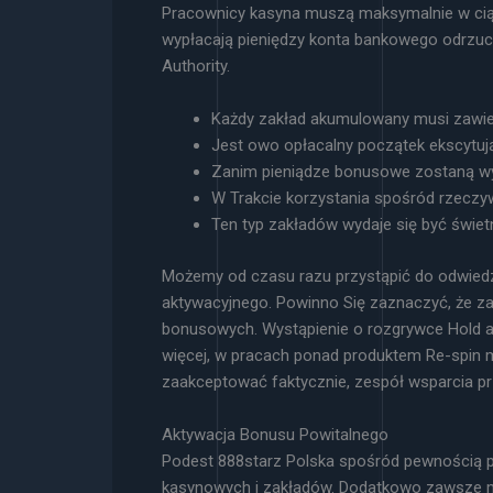
Pracownicy kasyna muszą maksymalnie w ciąg
wypłacają pieniędzy konta bankowego odrzuc
Authority.
Każdy zakład akumulowany musi zawiera
Jest owo opłacalny początek ekscytu
Zanim pieniądze bonusowe zostaną w
W Trakcie korzystania spośród rzeczyw
Ten typ zakładów wydaje się być świet
Możemy od czasu razu przystąpić do odwiedze
aktywacyjnego. Powinno Się zaznaczyć, że za
bonusowych. Wystąpienie o rozgrywce Hold an
więcej, w pracach ponad produktem Re-spin m
zaakceptować faktycznie, zespół wsparcia p
Aktywacja Bonusu Powitalnego
Podest 888starz Polska spośród pewnością p
kasynowych i zakładów. Dodatkowo zawsze mo