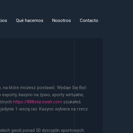
cios
Qué hacemos
Nosotros
Contacto
, na które możesz postawić. Wydaje Się Być
 esporty, kasyno na żywo, sporty wirtualne,
których
https://888starzweb.com
szukałeś.
 jedynie 1-wszą raz. Kasyno wybiera na rzecz
kich gwoli ponad 50 dyscyplin sportowych