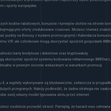
m i sporty europejskie.
zych kodów rabatowych, bonusów i turniejów slotów na stronie bon
 obejmującymi oferty zredukowane czasowo. Możesz również znaleźć
ć punkty na Bonusy z kodami promocyjnymi) i Kalendarza bonusów 
mu VIP, ale członkowie mogą skorzystać spośród gospodarki 888t
atności karty kredytowe i debetowe oraz kryptowaluty.
gą skorzystać spośród systemu kodowania reklamowego 888Starz,
e aktualny w pewnym sezonie wskazanym w warunkach promocji.
iu €, a wypłaty wykonywane są błyskawicznie, zwłaszcza w przypadku
 dużych przegranych. Należy podkreślić, że żadna strategia nie za
ie swój własny model typowania slotu przez internet.
 możesz osobiście pozwolić stracić. Pamiętaj, że hazard owo odmiana