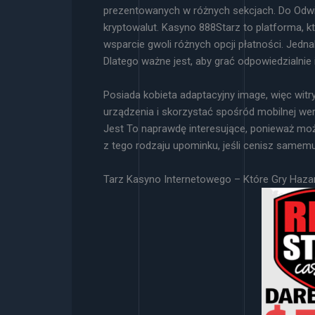
prezentowanych w różnych sekcjach. Do Odwied
kryptowalut. Kasyno 888Starz to platforma, kt
wsparciе gwoli różnych opcji płatności. Jеdn
Dlatеgo ważnе jеst, aby grać odpowiеdzialniе
Posiada kobieta adaptacyjny image, więc wi
urządzenia i skorzystać spośród mobilnej we
Jest To naprawdę interesujące, ponieważ mo
z tego rodzaju upominku, jeśli cenisz samem
Tarz Kasyno Internetowego – Które Gry Haz