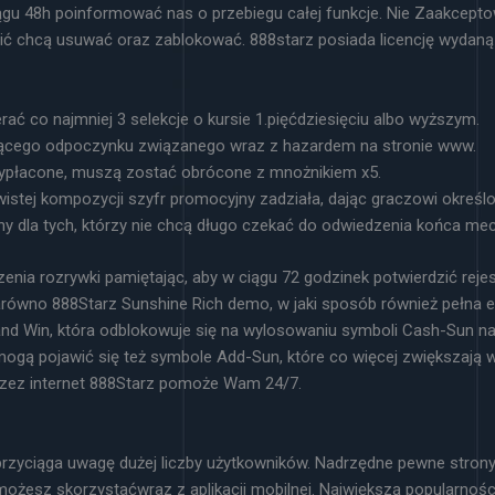
u 48h poinformować nas o przebiegu całej funkcje. Nie Zaakceptowa
ić chcą usuwać oraz zablokować. 888starz posiada licencję wyda
ć co najmniej 3 selekcje o kursie 1.pięćdziesięciu albo wyższym.
jącego odpoczynku związanego wraz z hazardem na stronie www.
ypłacone, muszą zostać obrócone z mnożnikiem x5.
istej kompozycji szyfr promocyjny zadziała, dając graczowi określo
ny dla tych, którzy nie chcą długo czekać do odwiedzenia końca me
nia rozrywki pamiętając, aby w ciągu 72 godzinek potwierdzić rej
równo 888Starz Sunshine Rich demo, w jaki sposób również pełna e
d Win, która odblokowuje się na wylosowaniu symboli Cash-Sun na ki
ogą pojawić się też symbole Add-Sun, które co więcej zwiększają w
rzez internet 888Starz pomoże Wam 24/7.
rzyciąga uwagę dużej liczby użytkowników. Nadrzędne pewne stron
żesz skorzystaćwraz z aplikacji mobilnej. Największą popularnoś