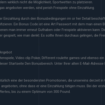
ern wirklich nicht die Möglichkeit, Sportwetten zu platzieren.
egas angeboten werden, sind perish Freispiele ohne Einzahlung.
 der Einzahlung durch den Bonusbedingungen im or her Detail beschäft
izieren. Ein Bonus Code ist eine Art Passwort mit dem man einen Ben
n man immer erneut Guthaben oder Freispiele aktivieren kann. Die F
ler gespielt, wie man denkt. Es sollte Ihnen durchaus gelingen, die 
 Angebot
enspiele, Video clip Poker, Different roulette games und ebenso ei
eser Startseite Den Bonusbereich. Unter Ihrer alten E-Mail-Adresse 
atürlich eine der besondersten Promotionen, die unsereins derzeit i
 angeboten, ohne dass er eine Einzahlung tätigen muss. Bei der erst
 Wertes, bis zu einem Optimum von 300 Pound.