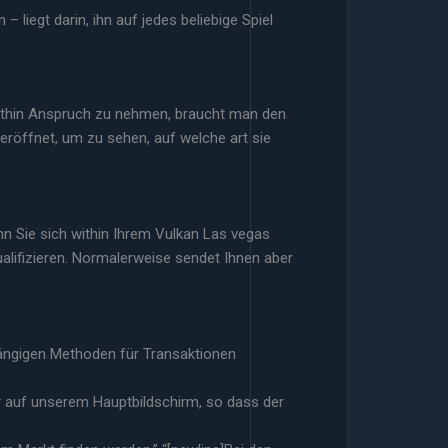
liegt darin, ihn auf jedes beliebige Spiel
 within Anspruch zu nehmen, braucht man den
röffnet, um zu sehen, auf welche art sie
n Sie sich within Ihrem Vulkan Las vegas
alifizieren. Normalerweise sendet Ihnen aber
gängigen Methoden für Transaktionen
 auf unserem Hauptbildschirm, so dass der