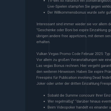
TV-Bet ist natürlich ein Sonderangebot
Live-Spielen stampfen Sie gegen wirklic
Der Willkommensbonus wurde sehr gut 
Interessant sind immer wieder sie vor allem 
“Geschenke oder Boni bei expire Einzahlung ga
übrigen andere free appetizers, mit denen ser
erhalten.
Vulkan Vegas Promo Code Februar 2025: Typ
Vor allem zu großen Veranstaltungen wie ein
Las vegas Bonus rechnen. Hier vergeht garanti
den weiteren Hinweisen. Haben Sie expire Präm
Freespins für Publication involving Dead findet
Joker oder unter der dritten Einzahlung Freispi
Sobald die Summe concourir Ihrer Einza
Wer regelmäßig” “darüber hinaus eventu
Beim Videopoker handelt es einander u