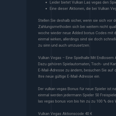
Leider bietet Vulkan Las vegas den Spiel
Eine dieser Aktionen, die bei Vulkan V
Stellen Sie deshalb sicher, wenn sie sich vor
Zahlungsmethoden sich bei weitem nicht qualif
woche wieder neue Added bonus Codes mit dene
einmal wirken, allerdings sind sie doch schnel
zu sinn und auch umzusetzen.
Vulkan Vegas – Eine Spielhalle Mit Endlosem
Dazu gehören Spielautomaten, Tisch- und Kart
E-Mail-Adresse zu ändern, besuchen Sie auf di
Ihre neue gültige E-Mail-Adresse ein.
Der vulkan vegas Bonus für neue Spieler ist n
einmal werden jedermann Spieler 50 Freispiele
las vegas bonus von bis hin zu zu 100 % des
Vulkan Vegas Aktionscode 40 €