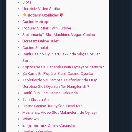
Slots
Ücretsiz Video Slotları
slotların Özellikleri
Casino Metropol
Popüler Slotlar 1win Türkiye
Slotomania™ Slot Machines Vegas Casino
Ücretsiz Online Rulet
Casino Simulator
Canlı Casino Oyunları Hakkında Sıkça Sorulan
Sorular
Kripto Para Kullanarak Oyun Oynayabilir Miyim?
Şu Kamu En Popüler Canlı Casino Oyunları
Tabletlerde Ve Pampre Telefonlarında En Iyi
Ücretsiz Slot Oyunları ‘ler Hangileridir?
Canlı” “On Line Casino Hakkında
Tüm Slotları Alın
Online Casino Türkiye’de Yasal Mı?
Masrafsız Video Slot Makinelerinde Oynayın
Windows
En Iyi Ten Türk Online Casinoları
Jackpot Oyunları