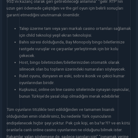
95$’ını kazanç olarak geri getirebileceği anlamına” “gelir. RTP’nin
uzun geri ödemede çalıştığını ve the girl oyun için belirli sonuçları
garanti etmediğini unutmamak önemlidir.
Talep üzerine tam veya yarı markalı casino ortamları sağlamak
için child teknoloji yeşil ekran teknolojisi.
Bahis süresi dolduğunda, Bay Monopoly bingo biletlerinize
rastgele vuruşlar ve çarpanlar yerleştirmek için bir kolu
çekecek.
Host, bingo biletinizden/biletlerinizden otomatik olarak
silinecek olan bu topların üzerindeki numaraları söyleyecek.
Rulet oyunu, dünyanın en eski, sobre ikonik ve çekici kumar
oyunlarından biridir.
Kuşkusuz, online on line casino sitelerinde oynayan oyuncular,
bunun Türkiye’de yasal olup olmadığını merak edebilirler.
Tüm oyunların titizlikle test edildiğinden ve tamamen lisanslı
olduğundan emin olabilirsiniz, bu nedenle Türk oyuncuların
endişelenecek hiçbir şeyi yoktur. Pek çok kişi, en ba?ar?l? ve en kötü
oranlarla canlı online casino oyunlarının ne olduğunu bilmek ister.
Rakamlar yalan söylemese de, sadece şansları için” “oynamak yerine