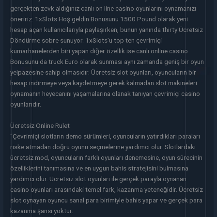
gerçekten zevk aldığınız canlı on line casino oyunlarını oynamanızı
öneririz. 1xSlots Hoş geldin Bonusunu 1500 Pound olarak yeni
hesap açan kullanıcılarıyla paylaşırken, bunun yanında thirty Ücretsiz
Döndürme sobre sunuyor. 1xSlots’u top ten çevrimiçi
kumarhanelerden biri yapan diğer özellik ise canlı online casino
Bonusunu da truck Euro olarak sunması aynı zamanda geniş bir oyun
yelpazesine sahip olmasıdır. Ücretsiz slot oyunları, oyuncuların bir
hesap indirmeye veya kaydetmeye gerek kalmadan slot makineleri
oynamanın heyecanını yaşamalarına olanak tanıyan çevrimiçi casino
oyunlarıdır.
Ücretsiz Online Rulet
“Çevrimiçi slotların demo sürümleri, oyuncuların yatırdıkları paraları
riske atmadan doğru oyunu seçmelerine yardımcı olur. Slotlardaki
ücretsiz mod, oyuncuların farklı oyunları denemesine, oyun sürecinin
özelliklerini tanımasına ve en uygun bahis stratejisini bulmasına
yardımcı olur. Ücretsiz slot oyunları ile gerçek parayla oynanan
casino oyunları arasındaki temel fark, kazanma yeteneğidir. Ücretsiz
slot oynayan oyuncu sanal para birimiyle bahis yapar ve gerçek para
kazanma şansı yoktur.