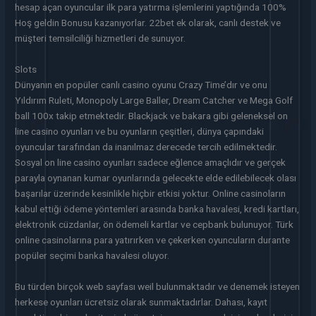
hesap açan oyuncular ilk para yatırma işlemlerini yaptığında 100%
Hoş geldin Bonusu kazanıyorlar. 22bet ek olarak, canlı destek ve
müşteri temsilciliği hizmetleri de sunuyor.
Slots
Dünyanın en popüler canlı casino oyunu Crazy Time’dır ve onu
Yıldırım Ruleti, Monopoly Large Baller, Dream Catcher ve Mega Golf
ball 100x takip etmektedir. Blackjack ve bakara gibi geleneksel on
line casino oyunları ve bu oyunların çeşitleri, dünya çapındaki
oyuncular tarafından da inanılmaz derecede tercih edilmektedir.
Sosyal on line casino oyunları sadece eğlence amaçlıdır ve gerçek
parayla oynanan kumar oyunlarında gelecekte elde edilebilecek olası
başarılar üzerinde kesinlikle hiçbir etkisi yoktur. Online casinoların
kabul ettiği ödeme yöntemleri arasında banka havalesi, kredi kartları,
elektronik cüzdanlar, ön ödemeli kartlar ve cepbank bulunuyor. Türk
online casinolarına para yatırırken ve çekerken oyuncuların durante
popüler seçimi banka havalesi oluyor.
Bu türden birçok web sayfası weil bulunmaktadır ve denemek isteyen
herkese oyunları ücretsiz olarak sunmaktadırlar. Dahası, kayıt