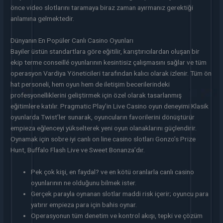
önce video slotlarını taramaya biraz zaman ayırmanız gerektiği
anlamına gelmektedir.
Dünyanın En Popüler Canlı Casino Oyunları
Bayiler üstün standartlara göre eğitilir, karıştırıcılardan oluşan bir
ekip terme conseillé oyunlarının kesintisiz çalışmasını sağlar ve tüm
operasyon Vardiya Yöneticileri tarafından kalıcı olarak izlenir. Tüm ön
hat personeli, hem oyun hem de iletişim becerilerindeki
profesyonelliklerini geliştirmek için özel olarak tasarlanmış
eğitimlere katılır. Pragmatic Play’in Live Casino oyun deneyimi Klasik
oyunlarda Twist’ler sunarak, oyuncuların favorilerini dönüştürür
empieza eğlenceyi yükselterek yeni oyun olanaklarını güçlendirir.
Oynamak için sobre iyi canlı on line casino slotları Gonzo’s Prize
Hunt, Buffalo Flash Live ve Sweet Bonanza’dır.
Pek çok kişi, en faydal? ve en kötü oranlarla canlı casino
oyunlarının ne olduğunu bilmek ister.
Gerçek parayla oynanan slotlar maddi risk içerir; oyuncu para
yatırır empieza para için bahis oynar.
Operasyonun tüm denetim ve kontrol akışı, tepki ve çözüm