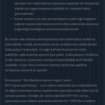
almadan slot makinelerinin heyecanını yaşamak dü?üncesinde
olanlar için uygun empieza erişilebilir bir seçenek haline
getirmektedir.
Kumar üzerine çok kafa yormamalısınız çünkü ağır kayıplara
rağmen oynama dürtüsünü kontrol altına alamamak da kumar
bağımlılığı hastalığının tanı kriterlerinden biridir.
Bu, kumar web sitesine yeni kaydolmuş tüm kullanıcılara verilen bir
ödül şeklidir. Üstelik slotta belirli zaman aralıklarında çekilen birden
fazla jackpot bulunabilir. Örneğin haftalık ikramiye her hafta
çekilirken, aylık ikramiye ayda bir kez çekilir. Çoklu jackpot slotlarına
örnek olarak bir oyuncunun 4 jackpot kazanabildiği Wolf Wealth
verilebilir. Crazy Time, Evolution Gaming tarafından yapılmış
tartışmasız durante iyi oyundur.
Slotomania™ Slot Machine Games Vegas Casino
RTP (Oyuncuya Dönüş) – uzun ödeme iadesinde slot makinelerinde
ve diğer kumarhane kumar oyunlarında oyunculara iade edilen teorik
paranın yüzdesi. Örneğin, bir slotta belirtilen RTP 95% ise bu,
oyuncunun uzun ödeme iadesinde yatırılan her 100$’dan ortalama