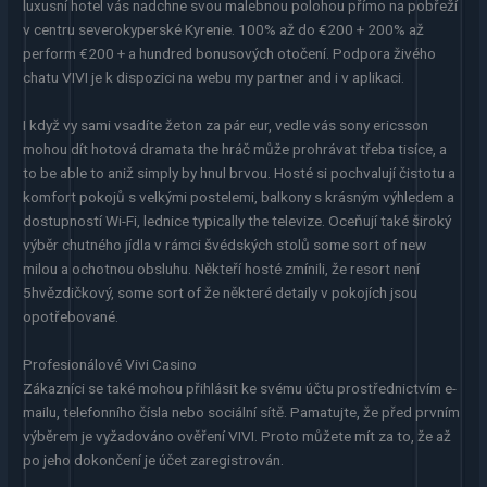
luxusní hotel vás nadchne svou malebnou polohou přímo na pobřeží
v centru severokyperské Kyrenie. 100% až do €200 + 200% až
perform €200 + a hundred bonusových otočení. Podpora živého
chatu VIVI je k dispozici na webu my partner and i v aplikaci.
I když vy sami vsadíte žeton za pár eur, vedle vás sony ericsson
mohou dít hotová dramata the hráč může prohrávat třeba tisíce, a
to be able to aniž simply by hnul brvou. Hosté si pochvalují čistotu a
komfort pokojů s velkými postelemi, balkony s krásným výhledem a
dostupností Wi-Fi, lednice typically the televize. Oceňují také široký
výběr chutného jídla v rámci švédských stolů some sort of new
milou a ochotnou obsluhu. Někteří hosté zmínili, že resort není
5hvězdičkový, some sort of že některé detaily v pokojích jsou
opotřebované.
Profesionálové Vivi Casino
Zákazníci se také mohou přihlásit ke svému účtu prostřednictvím e-
mailu, telefonního čísla nebo sociální sítě. Pamatujte, že před prvním
výběrem je vyžadováno ověření VIVI. Proto můžete mít za to, že až
po jeho dokončení je účet zaregistrován.