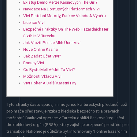
Existují Demo Verze Kasinových The Girl?
Navigace Na Dostupných Platformách Vivi
Vivi Platební Metody, Funkce Vkladu A Výběru
Licence Vivi
Bezpečné Praktiky On The Web Hazardních Her
Sixth Is V Turecku
Jak Vložit Peníze Mhh Účet Vivi
Nové Online Kasína
Jak Zadat Účet Vivi?
Bonusy Vivi
Co Byste Měli Vědět To Vivi?
Možnosti Vkladu Vivi
Vivi Poker A Další Karetní Hry
Tyto stránky často spadají mimo jurisdikci tureckých předpisů, což
pro hráče představuje rizika z hlediska bezpečnosti a právních
možností. Bankovní operace v Turecku dohlíží Bankovní regulační
the dohledový orgán (BRSA), který zajišťuje bezpečné prostředí pro
transakce. Nakonec je důležité být informovaný 1 online hazardním