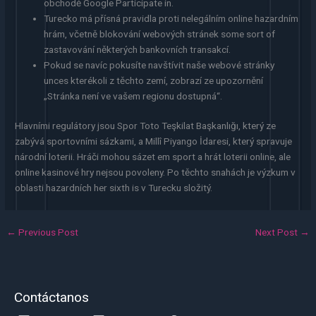
obchodě Google Participate in.
Turecko má přísná pravidla proti nelegálním online hazardním
hrám, včetně blokování webových stránek some sort of
zastavování některých bankovních transakcí.
Pokud se navíc pokusíte navštívit naše webové stránky
unces kterékoli z těchto zemí, zobrazí ze upozornění
„Stránka není ve vašem regionu dostupná“.
Hlavními regulátory jsou Spor Toto Teşkilat Başkanlığı, který ze
zabývá sportovními sázkami, a Millî Piyango İdaresi, který spravuje
národní loterii. Hráči mohou sázet em sport a hrát loterii online, ale
online kasinové hry nejsou povoleny. Po těchto snahách je výzkum v
oblasti hazardních her sixth is v Turecku složitý.
←
Previous Post
Next Post
→
Contáctanos