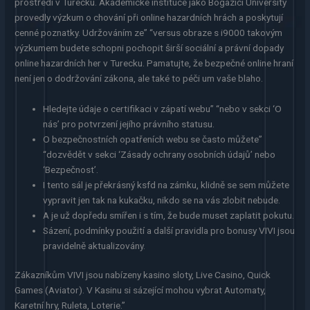
prostředí v Turecku. Akademické instituce jako Bogazici University
provedly výzkum o chování při online hazardních hrách a poskytují
cenné poznatky. Udržováním ze” “versus obraze s i9000 takovým
výzkumem budete schopni pochopit širší sociální a právní dopady
online hazardních her v Turecku. Pamatujte, že bezpečné online hraní
není jen o dodržování zákona, ale také to péči um vaše blaho.
Hledejte údaje o certifikaci v zápatí webu” “nebo v sekci ‘O
nás’ pro potvrzení jejího právního statusu.
O bezpečnostních opatřeních webu se často můžete”
“dozvědět v sekci ‘Zásady ochrany osobních údajů’ nebo
‘Bezpečnost’.
I tento sál je překrásný ksfd na zámku, klidně se sem můžete
vypravit jen tak na kukačku, nikdo se na vás zlobit nebude.
A je už dopředu smířen i s tím, že bude muset zaplatit pokutu.
Sázení, podmínky použití a další pravidla pro bonusy VIVI jsou
pravidelně aktualizovány.
Zákazníkům VIVI jsou nabízeny kasino sloty, Live Casino, Quick
Games (Aviator). V Kasinu si sázející mohou vybrat Automaty,
Karetní hry, Ruleta, Loterie.”