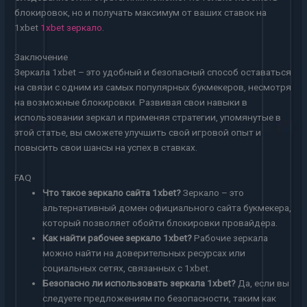
блокировок, но и получать максимум от ваших ставок на
1xbet
1xbet зеркало
.
Заключение
Зеркала 1xbet – это удобный и безопасный способ оставаться
на связи с одним из самых популярных букмекеров, несмотря
на возможные блокировки. Развивая свои навыки в
использовании зеркал и применяя стратегии, упомянутые в
этой статье, вы сможете улучшить свой игровой опыт и
повысить свои шансы на успех в ставках.
FAQ
Что такое зеркало сайта 1xbet?
Зеркало – это
альтернативный домен официального сайта букмекера,
который позволяет обойти блокировки провайдера.
Как найти рабочее зеркало 1xbet?
Рабочие зеркала
можно найти на доверительных ресурсах или
социальных сетях, связанных с 1xbet.
Безопасно ли использовать зеркала 1xbet?
Да, если вы
следуете предложениям по безопасности, таким как