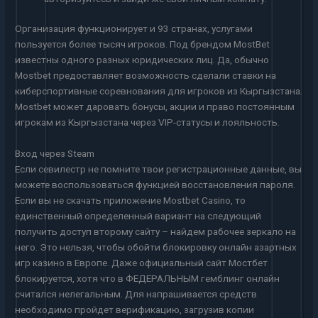
Организация функционирует и 93 странах, услугами
пользуется более тысяч игроков. Под брендом MostBet
известны одного разных юридических лиц. Да, обычно
Mostbet предоставляет возможность сделали ставки на
киберспортивные соревнования для игроков из Кыргызстана.
Mostbet может даровать бонусы, акции и право постоянным
игрокам из Кыргызстана через VIP-статусы и лояльность.
Вход через Steam
Если севилестр не помните твои регистрационные данные, вы
можете воспользоваться функцией восстановления пароля.
Если вы не скачать приложение Mostbet Casino, то
единственный определенный вариант на следующий
получить доступ второму сайту – найдем рабочее зеркало на
него. Это нельзя, чтобы обойти блокировку онлайн азартных
игр казино в Европе. Даже официальный сайт Мостбет
блокируется, хотя что в ФЕДЕРАЛЬНЫМ гемблинг онлайн
считался нелегальным. Для напрашивается средств
необходимо пройдет верификацию, загрузив копии