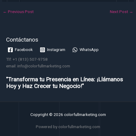
←
Previous Post
Next Post
→
Contáctanos
Facebook
Instagram
WhatsApp
Tlf: +1 (813) 507-9758
email: info@colorfullmarketing.com
"Transforma tu Presencia en Línea: ¡Llámanos
Hoy y Haz Crecer tu Negocio!"
Copyright © 2026 colorfullmarketing.com
Powered by colorfullmarketing.com