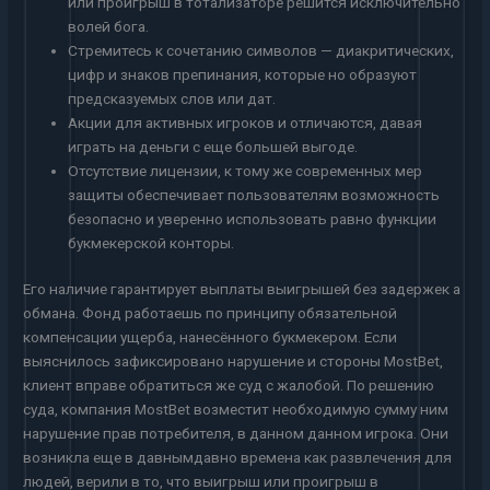
или проигрыш в тотализаторе решится исключительно
волей бога.
Стремитесь к сочетанию символов — диакритических,
цифр и знаков препинания, которые но образуют
предсказуемых слов или дат.
Акции для активных игроков и отличаются, давая
играть на деньги с еще большей выгоде.
Отсутствие лицензии, к тому же современных мер
защиты обеспечивает пользователям возможность
безопасно и уверенно использовать равно функции
букмекерской конторы.
Его наличие гарантирует выплаты выигрышей без задержек а
обмана. Фонд работаешь по принципу обязательной
компенсации ущерба, нанесённого букмекером. Если
выяснилось зафиксировано нарушение и стороны MostBet,
клиент вправе обратиться же суд с жалобой. По решению
суда, компания MostBet возместит необходимую сумму ним
нарушение прав потребителя, в данном данном игрока. Они
возникла еще в давнымдавно времена как развлечения для
людей, верили в то, что выигрыш или проигрыш в