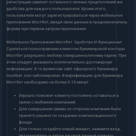
регистрации зависит остального личных предпочтений же
удобства для каждого пользователя. Кроме этого,
пользователи могут зарегистрироваться через мобильное
приложение Мостбет, введя свои данные в предназначались
формы при первом запуске приложения.
Мобильное Приложение Мостбет: Удобство И Функционал
Сделаться полноправным клиентом букмекерской конторы
Мостбет разрешено любому совершеннолетнему парню. При
этом следует указывать исключительно достоверную
информацию. В то время как сайт офшорного букмекера
mostbet. com заблокирован. В верификацию для букмекера
Мостбет необходимо не более 5-10 минут.
Зеркало поможет клиенту постоянно оставаться а
связи с любимой компанией.
Для совершения суммы со стороны компании было
принято решено по созданию компенсационного
фонда.
Для только создайте новый аккаунт, нажмите вход,
авторизуйтесь и зайди же свой личный комнату.