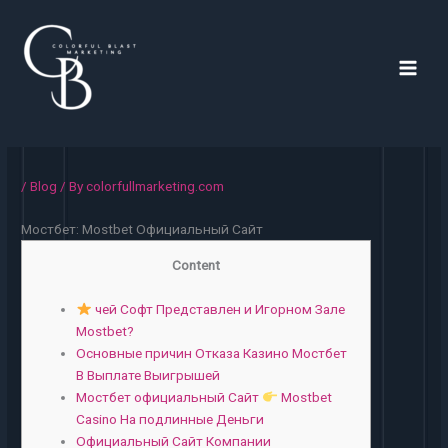
Skip
to
content
Main
Men
/
Blog
/ By
colorfullmarketing.com
Мостбет: Mostbet Официальный Сайт
Content
чей Софт Представлен и Игорном Зале
Mostbet?
Основные причин Отказа Казино Мостбет
В Выплате Выигрышей
Мостбет официальный Сайт
Mostbet
Casino На подлинные Деньги
Официальный Сайт Компании