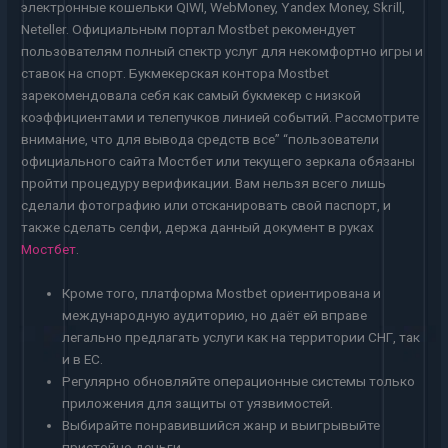
электронные кошельки QIWI, WebMoney, Yandex Money, Skrill,
Neteller. Официальным портал Mostbet рекомендует
пользователям полный спектр услуг для некомфортно игры и
ставок на спорт. Букмекерская контора Mostbet
зарекомендовала себя как самый букмекер с низкой
коэффициентами и телепучков линией событий. Рассмотрите
внимание, что для вывода средств все” “пользователи
официального сайта Мостбет или текущего зеркала обязаны
пройти процедуру верификации. Вам нельзя всего лишь
сделали фотографию или отсканировать свой паспорт, и
также сделать селфи, держа данный документ в руках
Мостбет
.
Кроме того, платформа Mostbet ориентирована и
международную аудиторию, но даёт ей вправе
легально предлагать услуги как на территории СНГ, так
и в ЕС.
Регулярно обновляйте операционные системы только
приложения для защиты от уязвимостей.
Выбирайте понравившийся жанр и выигрывыйте
пристойно деньги.