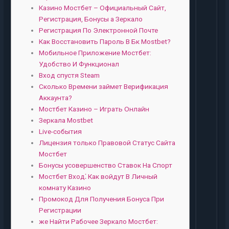
Казино Мостбет – Официальный Сайт,
Регистрация, Бонусы а Зеркало
Регистрация По Электронной Почте
Как Восстановить Пароль В Бк Mostbet?
Мобильное Приложение Мостбет:
Удобство И Функционал
Вход спустя Steam
Сколько Времени займет Верификация
Аккаунта?
Мостбет Казино – Играть Онлайн
Зеркала Mostbet
Live-события
Лицензия только Правовой Статус Сайта
Мостбет
Бонусы усовершенство Ставок На Спорт
Мостбет Вход⁚ Как войдут В Личный
комнату Казино
Промокод Для Получения Бонуса При
Регистрации
же Найти Рабочее Зеркало Мостбет: