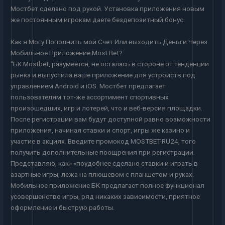
Мостбет сделано под рукой. Установка приложения новым
же постоянным игрокам даете бездепозитный бонус.
Как я Могу Пополнить мой Счет Или выходить Деньги Через
Мобильное Приложение Most Bet?
“БК Mostbet, разумеется, не осталась в стороне от тенденций
рынка и выпустила ваше приложение для устройств под
управлением Android и iOS. Мостбет предлагает
пользователям тот-же ассортимент спортивных
произошедших, игр и лотерей, что и веб-версия площадки.
После регистрации вам будут доступной равно возможности
приложения, начиная ставки и спорт, игры же казино и
участие в акциях. Введите промокод MOSTBET-RU24, того
получить дополнительные поощрения при регистрации.
Представляю, как» «поудобнее сделано ставки и играть в
азартные игры, лежа на плюшевом с планшетом и руках.
Мобильное приложение БК предлагает полное функционал
усовершенство игры, ряд никаких зависимости, приятное
оформление и быструю работы.