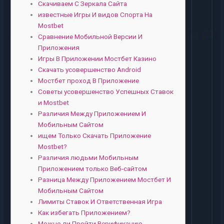
Скачиваем С Зеркала Сайта
известные Игры И видов Спорта На
Mostbet
Сравнение Мобильной Версии И
Приложения
Игры В Приложении Мостбет Казино
Скачать усовершенство Android
Мостбет проход В Приложение
Советы усовершенство Успешных Ставок
и Mostbet
Различия Между Приложением И
Мобильным Сайтом
ищем Только Скачать Приложение
Mostbet?
Различия людьми Мобильным
Приложением только Веб-сайтом
Разница Между Приложением Мостбет И
Мобильным Сайтом
Лимиты Ставок И Ответственная Игра
Как избегать Приложением?
Можно ли Пройти Верификацию