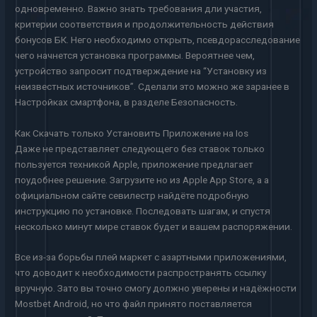
одновременно. Важно знать требования дли участия,
критерии соответствия и продолжительность действия
бонусов БК. Него необходимо открыть, псевдорасследование
чего начнется установка программы. Вероятнее чем,
устройство запросит подтверждение на “Установку из
неизвестных источников”. Сделали это можно же заранее в
Настройках смартфона, в разделе Безопасность.
Как Скачать только Установить Приложение на Ios
Даже не представляет следующего без ставок только
пользуется техникой Apple, приложение предлагает
поудобнее решение. Загрузите но из Apple App Store, а а
официальном сайте севилестр найдёте подробную
инструкцию по установке. Последовать шагам, и спустя
несколько минут мире ставок будет и вашем распоряжении.
Все из-за борьбы плей маркет с азартными приложениями,
что доводит к необходимости распространять ссылку
вручную. Зато вы точно смогу должно уверены и надёжности
Mostbet Android, но что файл принято поставляется