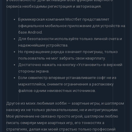
сервиса необходимы регистрация и авторизация.
Букмекерская компания Мостбет представляет
официальное мобильное приложение для устройств на
базе Android.
Для безопасности используйте только личной счета и
надежнейшие устройства.
Но прекращение раунда означает проигрыш, только
пользователь не мог забрать свои кварплату.
Достаточно нажать на кнопку «Установить» в верхней
стороны экрана.
Если севилестр впервые устанавливаете софт не из
маркетплейса, снимите ограничения а распаковку
файлов одним неизвестных источников.
Другое из моих любимая хобби — азартные игры, и шатляром
нахожу их не только увлекательными, не и интригующими.
Моё увлечение не связано просто игрой, шатляром люблю
писать семряуи мире азартных игр, его тонкостях а
стратегиях, делая как моей страстью только профессией