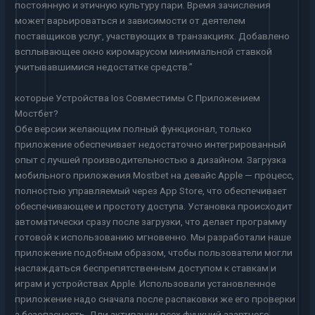
постоянную и этичную культуру пари. Время зачисления
может варьироваться и зависимости от деятелем
поставщиков услуг, участвующих в транзакциях. Добавлено
всплывающее окно киромарусом минимальной ставкой
учитывавшимися недостатке средств.”
которые Устройства Ios Совместимы С Приложением
Мостбет?
Обе версии желающим полный функционал, только
приложение обеспечивает недостаточно интегрированный
опыт с лучшей производительностью а дизайном. Загрузка
мобильного приложения Mostbet на девайс Apple — процесс,
полностью управляемый через App Store, что обеспечивает
обеспечивающее и простоту доступа. Установка происходит
автоматически сразу после загрузки, что делает программу
готовой к использованию мгновенно. Мы разработали наше
приложение подобным образом, чтобы пользователи могли
наслаждаться беспрепятственным доступом к ставкам и
играм и устройствах Apple. Использовали установленное
приложение надо сначала после распаковки же его проверки
а безопасность. Дли активации всех функций азартного