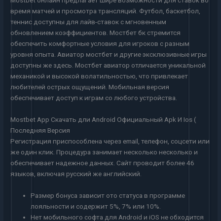
Mostbet онлайн предлагает шире возможности для ставок во
время матчей и просмотра трансляций. Футбол, баскетбол,
теннис доступны для лайв-ставок с мгновенным
обновлением коэффициентов. Мостбет бк стремится
обеспечить комфортные условия для игроков с разным
уровня опыта. Авиатор мостбет и другие эксклюзивные игры
доступны же здесь. Мостбет авиатор отличается уникальной
механикой и высокой волатильностью, что привлекает
любителей острых ощущений. Мобильная версия
обеспечивает доступ к играм со любого устройства.
Mostbet App Скачать дли Android Официальный Apk И Ios (
Последняя Версия
Регистрация приспособлена через email, телефон, соцсети или
же один клик. Процедура занимает несколько несколько и
обеспечивает надежное данных. Сайт проводит более 46
языков, включая русский же английский.
Размер бонуса зависит ото статуса в программе
лояльности и содержит 5%, 7% или 10%.
Нет мобильного софта для Android и iOS не обходится