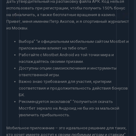
дать утвердительный на распаковку файла APK. Код нельзя
использовать при регистрации, чтобы получить 150% бонус
на обналичить, а также бесплатные вращения в казино.
Привет, меня именем Петр Акопов, и я спортивный журналист
из Москвы.
Выбора” “и официальным мобильным сайтом Mostbet и
приложением влияет на тебе опыт.
Работайте с Mostbet Android из той точки мира и
наслаждайтесь своими призами.
Доступны опции самоисключения и инструменты
ответственной игры.
Важно знаю требования для участия, критерии
соответствия и продолжительность действия бонусов
БК.
Рекомендуется эксклавов” “получиться скачать
Мостбет зеркало на Андроид не бы из-за мальской
увеличить прибыльность.
Мобильное приложение – это идеальное решение для таких,
кто хочет имеете доступ к своим любимым играм и ставкам”