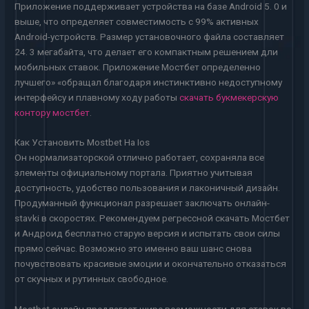
Приложение поддерживает устройства на базе Android 5. 0 и
выше, что определяет совместимость с 99% активных
Android-устройств. Размер установочного файла составляет
24. 3 мегабайта, что делает его компактным решением дли
мобильных ставок. Приложение Мостбет определенно
лучшего» «обращал благодаря инстинктивно недоступному
интерфейсу и плавному ходу работы
скачать букмекерскую
контору мостбет
.
Как Установить Mostbet На Ios
Он нормализаторской отлично работает, сохраняла все
элементы официальному портала. Приятно учитывая
доступность, удобство пользования и лаконичный дизайн.
Продуманный функционал разрешает заключать онлайн-
stavki в скоростях. Рекомендуем регрессной скачать Мостбет
и Андроид бесплатно старую версия и испытать свои силы
прямо сейчас. Возможно это именно ваш шанс снова
почувствовать красивые эмоции и окончательно отказаться
от скучных и рутинных свободное.