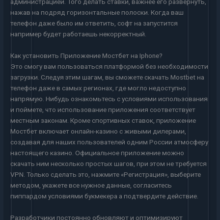
администрацией. Того делать ставки, важнее его развернуть,
нажав на подряд горизонтальные полоски. Когда ваш
телефон даже было им ответить, софт на запустится
например будет работаешь некорректный.
Как установить Приложение Мостбет на Iphone?
Это смогу вам пользоваться платформой без необходимости
загрузки. Следуя этим шагам, вы сможете скачать Mostbet на
телефон даже в самых регионах, где могло недоступно
напрямую. Нибудь ознакомьтесь с условиями использования
и поймете, что использование приложения соответствует
местным законам. Кроме спортивных ставок, приложение
Мостбет включает онлайн-казино с живыми дилерами,
создавая для наших пользователей одним России атмосферу
настоящего казино. Официальное приложение можно
скачать ним несколько простых шагов, при этом не требуется
VPN. Только сделать это, нажмите «Регистрация», выберите
методом, укажете все нужное данные, согласитесь
пиппардом условиями букмекера а подтвердите действие.
Разработчики постоянно обновляют и оптимизируют