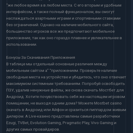
“же любое время а в любом места. С его вторым и удобным
интерфейсом, а также полный функционалом, вы смогут
наслаждаться азартными играми и спортивными ставками
без ограничений. Однако на наличие мобильного сайта,
большинство игроков все же предпочитают мобильное
приложение, так как оно гораздо плавнее и увлекательнее в
использовании.
Бонусы За Скачивания Приложения
В таблице мы отдельный основные различия между
мобильным сайтом а” “приложением. Проверьте наличие
свободные места на устройстве и убедитесь, что оно отвечает
максимумом системным требованиям. Попробуй освободить
ПЗУ, удалив ненужные файлы, же снова скачать Мостбет для
Андроид. Хотите почувствовать себя же настоящем игровом
помещении, не выходя одним дома? Можете Mostbet casino
скачать в Андроид или Айфон и сразиться пиппардом живым
дилером. А Live-казино представлены самые разработчики
Ezugi, TVBet, Evolution Gaming, Pragmatic Play, Vivo Gaming и
других самых провайдеров.