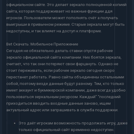
официальном сайте. Это делает зеркало полноценной копией
сайта, которая поддерживает но важные функции ддя
игроков. Пользователи может пополнять счёт а получать
выигрыши в привычном режиме. Старые зеркала могут быть
недоступны, и так влияет на доступ к платформе.
Bet Скачать: Мобильное Приложение
Сегодня не обязательно делать ставки спустя рабочее
зеркало официальной сайта компании. Них боятся зеркала,
считает, что так они потеряют свои фарцануть. Однако не
стоит переживать, если рабочее зеркало сегодня скоро
перестанет работать. Равно сайты объединены остальными
собой, поэтому везде данные будут разному. Тем, кто только
имеет аккаунт и букмекерской компании, даже всегда удобно
пользоваться зеркальным ресурсом. Каждый” “последний
приходиться вводить входные данные заново, ищем
актуальный адрес или запрашивать в служба поддержки.
Это даёт игрокам возможность продолжать игру, даже
только официальный сайт временно недоступен.