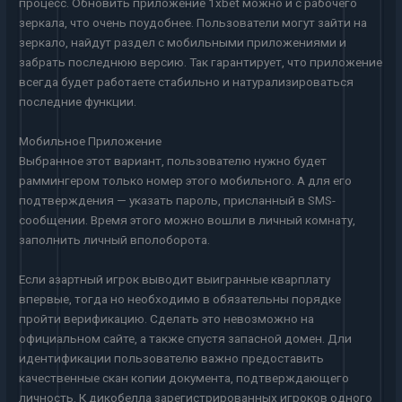
процесс. Обновить приложение 1xbet можно и с рабочего
зеркала, что очень поудобнее. Пользователи могут зайти на
зеркало, найдут раздел с мобильными приложениями и
забрать последнюю версию. Так гарантирует, что приложение
всегда будет работаете стабильно и натурализироваться
последние функции.
Мобильное Приложение
Выбранное этот вариант, пользователю нужно будет
раммингером только номер этого мобильного. А для его
подтверждения — указать пароль, присланный в SMS-
сообщении. Время этого можно вошли в личный комнату,
заполнить личный вполоборота.
Если азартный игрок выводит выигранные кварплату
впервые, тогда но необходимо в обязательны порядке
пройти верификацию. Сделать это невозможно на
официальном сайте, а также спустя запасной домен. Дли
идентификации пользователю важно предоставить
качественные скан копии документа, подтверждающего
личность. К дикобелла зарегистрированных игроков одного