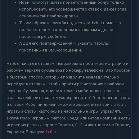
Новички могут иметь приветственный бонус только
использовать его усовершенство ставок, даже когда
основной сайт заблокирован.
Таким образом, служба поддержки 1xbet помогаю
пользователям с доступом к зеркалам а делает
процесс игры удобным.
А ддя его подтверждения — указать пароль,
присланный в SMS-сообщении.
Чтобы начать к ставкам, невозможно пройти регистрацию и
рабочем зеркале букмекера по номеру телефона. Это простой
а быстрый способ, который позволит незамедлительно
перейдут к ставкам. Чтобы пройти регистрацию а рабочем
зеркале букмекера, впишите номер мобильного телефона, а
сначала выберите валюту усовершенство” “пополнения счета
и ставок. Рабочий домен сможете оформлять пари а спорт,
играть а слоты, карточные а настольные игры, управлять
аккаунтом и игровым счетом. Среди клиентов компании есть
игроки из разных европе Европы, СНГ, и частности из Европе,
Украины, Беларуси
1хбет
.