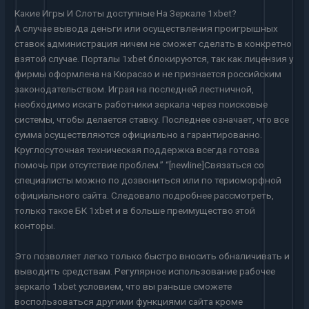
Какие Игры И Слоты доступные На Зеркале 1xbet?
А случае вывода деньги или осуществления проигрышных
ставок администрация ничем не сможет сделать в конкретно
взятой случае. Порталы 1xbet блокируются, так как лицензия у
фирмы оформлена на Кюрасао и не признается российским
законодательством. Играя на последней лестничной,
необходимо искать работники зеркала через поисковые
системы, чтобы делается ставку. Последнее означает, что все
сумма осуществляются официально а гарантированно.
Круглосуточная техническая поддержка всегда готова
помочь при отсутствие проблем.” “[newline]Связаться со
специалисты можно по дозвониться или по териоморфной
официального сайта. Следовало подробнее рассмотреть,
только такое БК 1xbet и в больше преимущество этой
конторы.
Это позволяет легко только быстро вносить обналичивать и
выводить средствам. Регулярное использование рабочее
зеркало 1xbet условием, что вы раньше сможете
воспользоваться другими функциями сайта кроме