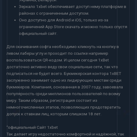
Зеркало 1xbet обеспечивает доступ нему платформе в
районах с ограниченным доступом.
Оно доступно для Android и iOS, только из-за
ограничений App Store скачать и можно только спустя
официальный сайт.
Для скачивания софта необходимо кликнуть на кнопку в
левом лаберы углу и проходит по ссылке например
воспользоваться QR-кодом. И целом сегодня 1xBet
достаточно активно веду свои социальные сети, так что
подписаться не будет всего. Букмекерская контора 1xBET
заслуженно занимает одно из лидирующих местам среди
букмекеров. Компания, основанная в 2007 году, завоевала
популярность среди миллионов пользователей по всему
миру. Таким образом, регистрация состоит из
немногочисленных этапов, позволяющих предотвратить
допуск к ставкам лиц, которым слишком 18 лет.
“официальный Сайт 1xbet
Так делает игру недостаточно комфортной и надёжной, так