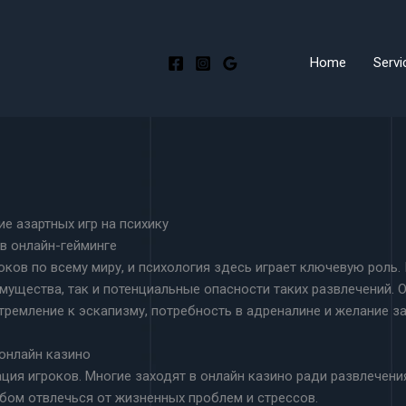
Home
Servi
ие азартных игр на психику
в онлайн-гейминге
ков по всему миру, и психология здесь играет ключевую роль.
имущества, так и потенциальные опасности таких развлечений.
тремление к эскапизму, потребность в адреналине и желание за
 онлайн казино
ация игроков. Многие заходят в онлайн казино ради развлечени
бом отвлечься от жизненных проблем и стрессов.