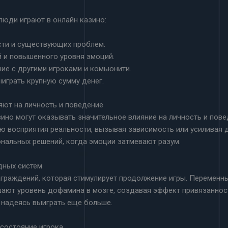
люди играют в онлайн казино:
сти и существующих проблем.
и повышенного уровня эмоций.
е с другими игроками и комьюнити.
грать крупную сумму денег.
яют на личность и поведение
зино могут оказывать значительное влияние на личность и пове
ю восприятия реальности, вызывая зависимость или усиливая 
нальных решений, когда эмоции затмевают разум.
дных систем
граждений, которая стимулирует продолжение игры. Переменны
ают уровень дофамина в мозге, создавая эффект привязаннос
, надеясь выиграть еще больше.
 состояние игрока